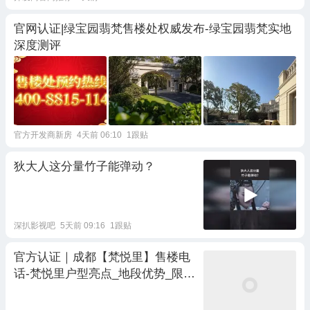
官网认证|绿宝园翡梵售楼处权威发布-绿宝园翡梵实地
深度测评
官方开发商新房
4天前 06:10
1跟贴
狄大人这分量竹子能弹动？
深扒影视吧
5天前 09:16
1跟贴
官方认证｜成都【梵悦里】售楼电
话-梵悦里户型亮点_地段优势_限时
优惠