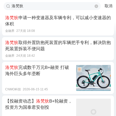
取消
洛梵狄
申请一种变速器及车辆专利，可以减小变速器的
体积
金融界
27天前 18:08
洛梵狄
取得外置防抱死装置的车辆把手专利，解决防抱
死装置拆装不便问题
金融界
24天前 18:42
洛梵狄
完成数千万元B+融资 打破
海外巨头多年垄断
CNMO科技
2026-06-15 11:45
【投融资动态】
洛梵狄
B+轮融资，
投资方为国泰君安创投