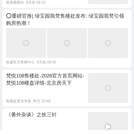
新房观察站
8天前 08:10
⭕重磅官推| 绿宝园翡梵售楼处发布: 绿宝园翡梵引领
购房热潮！
权威官方售楼中心
6天前 06:00
梵悦108售楼处-2026官方首页网站-
梵悦108楼盘详情-北京房天下
售楼处置业专线
昨天 10:48
《番外杂谈》之狄三针