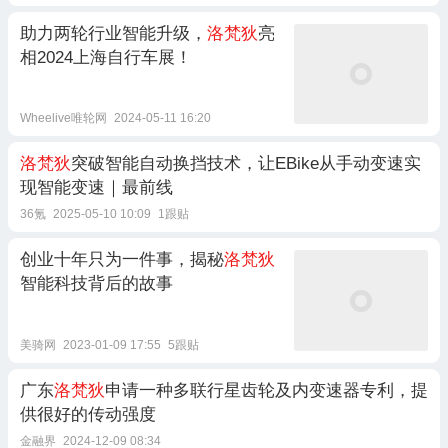
助力两轮行业智能升级，
洛梵狄
亮
相2024上海自行车展！
Wheelive唯轮网
2024-05-11 16:20
洛梵狄
突破智能自动换挡技术，让EBike从手动变速实
现智能变速｜最前线
36氪
2025-05-10 10:09
1跟贴
创业十年只为一件事，揭秘
洛梵狄
智能科技背后的故事
美骑网
2023-01-09 17:55
5跟贴
广东
洛梵狄
申请一种多联行星齿轮及内变速器专利，提
供很好的传动强度
金融界
2024-12-09 08:34