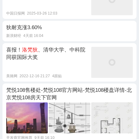
中国日报网
2025-03-26 12:03
狄耐克涨3.60%
新浪财经
4天前 16:04
喜报！
洛梵狄
、清华大学、中科院
同获国际大奖
美骑网
2022-12-16 21:27
4跟贴
梵悦108售楼处-梵悦108官方网站-梵悦108楼盘详情-北
京梵悦108房天下官网
开发商官网推荐
9天前 16:10