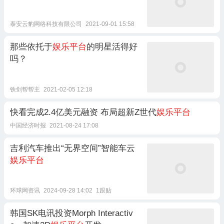
泰安云豹网络科技有限公司
2021-09-01 15:58
那些依托于
娱乐平台
的明星活得好
吗？
铁剑帮帮主
2021-02-05 12:18
快看完成2.4亿美元融资 布局超新Z世代
娱乐平台
中国经济时报
2021-08-24 17:08
吉利汽车推出“无界空间”智能车云
娱乐平台
环球网资讯
2024-09-28 14:02
1跟贴
韩国SK电讯投资Morph Interactiv