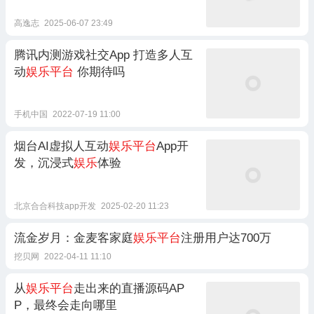
高逸志
2025-06-07 23:49
腾讯内测游戏社交App 打造多人互
动
娱乐平台
你期待吗
手机中国
2022-07-19 11:00
烟台AI虚拟人互动
娱乐平台
App开
发，沉浸式
娱乐
体验
北京合合科技app开发
2025-02-20 11:23
流金岁月：金麦客家庭
娱乐平台
注册用户达700万
挖贝网
2022-04-11 11:10
从
娱乐平台
走出来的直播源码AP
P，最终会走向哪里