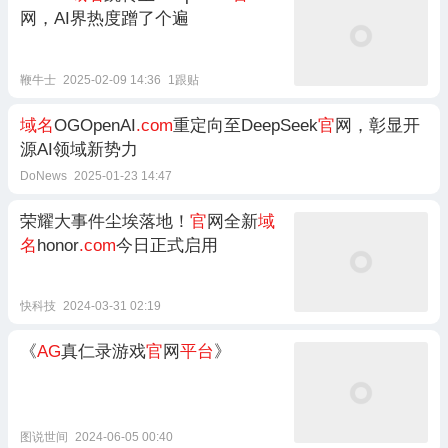
网，AI界热度蹭了个遍
鞭牛士
2025-02-09 14:36
1跟贴
域名
OGOpenAI
.com
重定向至DeepSeek
官
网，彰显开
源AI领域新势力
DoNews
2025-01-23 14:47
荣耀大事件尘埃落地！
官
网全新
域
名
honor
.com
今日正式启用
快科技
2024-03-31 02:19
《
AG
真仁录游戏
官
网
平台
》
图说世间
2024-06-05 00:40