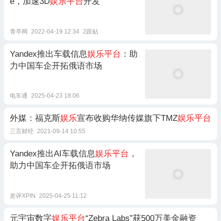
e，加速3D
娱乐平台
开发
青亭网
2022-04-19 12:34
2跟贴
Yandex推出车载信息
娱乐平台
：助
力中国车企开拓俄语市场
电车通
2025-04-23 18:06
外媒：福克斯
娱乐
宣布收购华纳传媒旗下TMZ
娱乐平台
三言财经
2021-09-14 10:55
Yandex推出AI车载信息
娱乐平台
，
助力中国车企开拓俄语市场
差评XPIN
2025-04-25 11:12
元宇宙数字
娱乐平台
“Zebra Labs”获500万美金融资