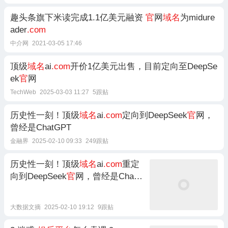
趣头条旗下米读完成1.1亿美元融资
官
网
域名
为midure
ader
.com
中介网
2021-03-05 17:46
顶级
域名
ai
.com
开价1亿美元出售，目前定向至DeepSe
ek
官
网
TechWeb
2025-03-03 11:27
5跟贴
历史性一刻！顶级
域名
ai
.com
定向到DeepSeek
官
网，
曾经是ChatGPT
金融界
2025-02-10 09:33
249跟贴
历史性一刻！顶级
域名
ai
.com
重定
向到DeepSeek
官
网，曾经是ChatG
PT
大数据文摘
2025-02-10 19:12
9跟贴