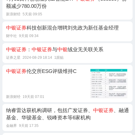
额减少780.00万份
新浪财经
5天前 09:05
中银证券
科技创新混合增聘刘先政为新任基金经理
财中社
9天前 09:34
中银证券
：
中银证券
与
中银
绒业无关联关系
证券之星
2024-08-29 18:14
1跟贴
中银证券
伦交所ESG评级维持C
新浪财经
19天前 07:01
纳睿雷达获机构调研，包括广发证券、
中银证券
、融通
基金、华骏基金、锐峰资本等6家机构
金融界
9天前 17:35