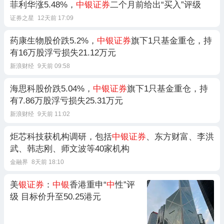
菲利华涨5.48%，
中银证券
二个月前给出“买入”评级
证券之星
12天前 17:09
药康生物股价跌5.2%，
中银证券
旗下1只基金重仓，持
有16万股浮亏损失21.12万元
新浪财经
9天前 09:58
海思科股价跌5.04%，
中银证券
旗下1只基金重仓，持
有7.86万股浮亏损失25.31万元
新浪财经
9天前 11:02
炬芯科技获机构调研，包括
中银证券
、东方财富、李洪
武、韩志刚、师文波等40家机构
金融界
8天前 18:10
美
银证券
：
中银
香港重申“
中
性”评
级 目标价升至50.25港元