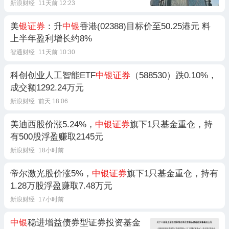
新浪财经
11天前 12:23
美
银证券
：升
中银
香港(02388)目标价至50.25港元 料
上半年盈利增长约8%
智通财经
11天前 10:30
科创创业人工智能ETF
中银证券
（588530）跌0.10%，
成交额1292.24万元
新浪财经
前天 18:06
美迪西股价涨5.24%，
中银证券
旗下1只基金重仓，持
有500股浮盈赚取2145元
新浪财经
18小时前
帝尔激光股价涨5%，
中银证券
旗下1只基金重仓，持有
1.28万股浮盈赚取7.48万元
新浪财经
17小时前
中银
稳进增益债券型证券投资基金