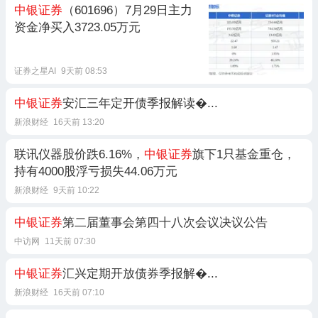
中银证券
（601696）7月29日主力
资金净买入3723.05万元
证券之星AI
9天前 08:53
中银证券
安汇三年定开债季报解读�...
新浪财经
16天前 13:20
联讯仪器股价跌6.16%，
中银证券
旗下1只基金重仓，
持有4000股浮亏损失44.06万元
新浪财经
9天前 10:22
中银证券
第二届董事会第四十八次会议决议公告
中访网
11天前 07:30
中银证券
汇兴定期开放债券季报解�...
新浪财经
16天前 07:10