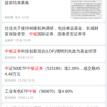
提前结束募集
财经网
前天 12:03
仕佳光子接待98家机构调研，包括睿远基金、长城财
富保险资管、
中银
国际证券、国泰君安证券等
金融界
3天前 19:48
中银证券
科技创新混合(LOF)增聘刘先政为基金经理
新浪财经
9天前 10:32
中
证500ETF
中银证券
（515190）涨2.26%，成交额45
4.49万元
新浪财经
12天前 15:02
工业有色ETF
中银
（560870）涨4.60%
新浪财经
3天前 11:36