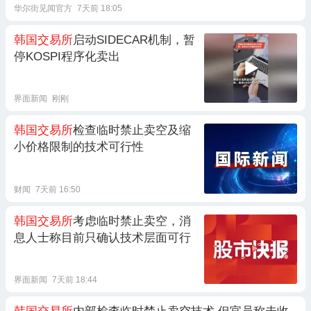
华尔街见闻官方
7天前 18:05
韩国交易所
启动SIDECAR机制，暂
停KOSPI程序化卖出
界面新闻
刚刚
韩国交易所
检查临时禁止卖空及缩
小价格限制的技术可行性
财闻
7天前 16:50
韩国交易所
考虑临时禁止卖空，消
息人士称目前只确认技术层面可行
界面新闻
7天前 18:44