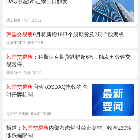
DAQ涨超5%连续三日触发
观点机构
前天 23:32
韩国交易所
9月将新增18只个股期货及2只个股期权
格隆汇APP
前天 12:51
韩国交易所
：科斯达克期货跌幅超6%，触发五分钟交
易暂停。
新浪财经
前天 10:14
韩国交易所
启动KOSDAQ指数的临
时停牌机制
每日经济新闻
6天前 08:08
报道：
韩国交易所
内部考虑暂时禁止卖空、收窄±30%
涨跌幅限制