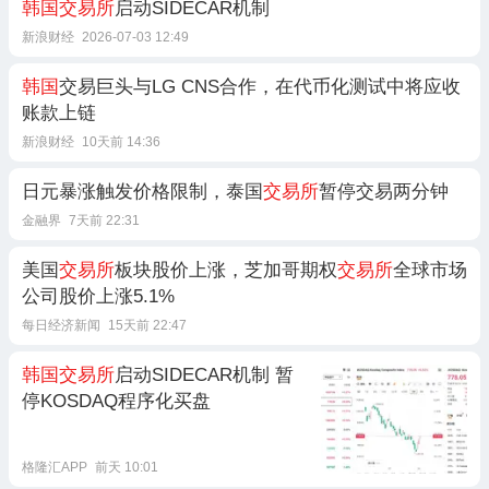
韩国交易所
启动SIDECAR机制
新浪财经
2026-07-03 12:49
韩国
交易巨头与LG CNS合作，在代币化测试中将应收
账款上链
新浪财经
10天前 14:36
日元暴涨触发价格限制，泰国
交易所
暂停交易两分钟
金融界
7天前 22:31
美国
交易所
板块股价上涨，芝加哥期权
交易所
全球市场
公司股价上涨5.1%
每日经济新闻
15天前 22:47
韩国交易所
启动SIDECAR机制 暂
停KOSDAQ程序化买盘
格隆汇APP
前天 10:01