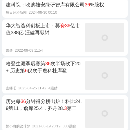
建科院：收购雄安绿研智库有限公司
36
%股权
每日经济新闻
2024-08-30 00:10
华大智造科创板上市：募
资36
亿市
值388亿 汪健再敲钟
雷递
2022-09-09 11:54
哈登生涯季后赛第
36
次半场砍下20
+ 历史第
6
仅次于詹科杜库鲨
直播吧
2025-04-25 11:42
4跟贴
历史每
36
分钟得分榜出炉！科比24.
9第11，詹库25.4，乔丹28.
3
第二
颜小白的篮球梦
2021-08-19 20:19
383跟贴