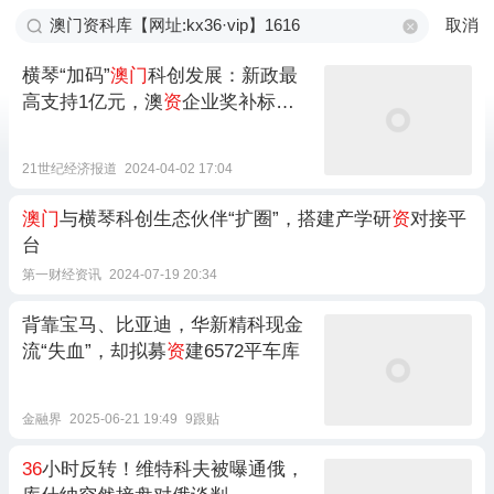
取消
横琴“加码”
澳门
科创发展：新政最
高支持1亿元，澳
资
企业奖补标准
按1.2倍执行
21世纪经济报道
2024-04-02 17:04
澳门
与横琴科创生态伙伴“扩圈”，搭建产学研
资
对接平
台
第一财经资讯
2024-07-19 20:34
背靠宝马、比亚迪，华新精科现金
流“失血”，却拟募
资
建6572平车库
金融界
2025-06-21 19:49
9跟贴
36
小时反转！维特科夫被曝通俄，