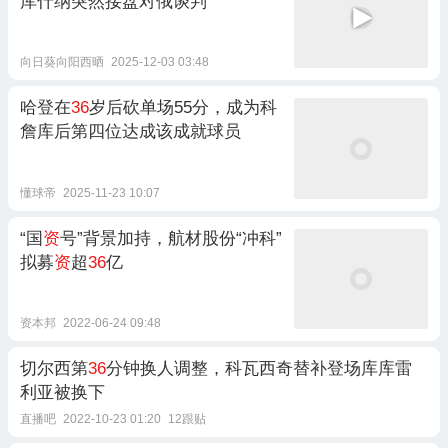
库什纳突然接盘对俄谈判
向日葵向阳西晒
2025-12-03 03:48
哈登在
36
岁后砍单场55分，成为科
詹库后第四位达成该成就球员
懂球帝
2025-11-23 10:07
“国
资
号”背景加持，航材股份“冲科”
拟募
资
超
36
亿
资本邦
2022-06-24 09:48
切尔西第
36
分钟换人调整，科瓦西奇替补登场库库雷
利亚被换下
直播吧
2022-10-23 01:20
12跟贴