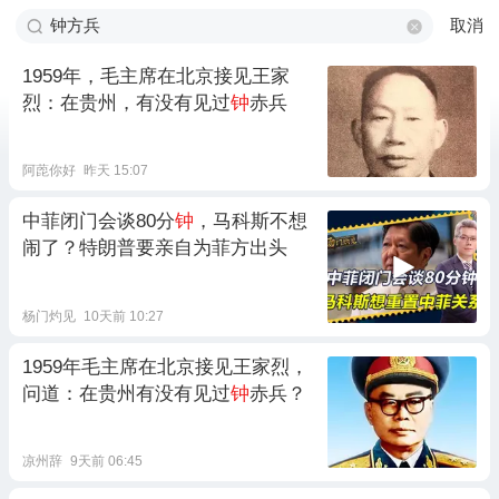
取消
1959年，毛主席在北京接见王家
烈：在贵州，有没有见过
钟
赤兵
阿萞你好
昨天 15:07
中菲闭门会谈80分
钟
，马科斯不想
闹了？特朗普要亲自为菲方出头
杨门灼见
10天前 10:27
1959年毛主席在北京接见王家烈，
问道：在贵州有没有见过
钟
赤兵？
凉州辞
9天前 06:45