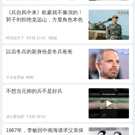
《兵自风中来》欧豪就不像演的！
郭子剑拒绝龙远山，方显角色本色
阿讯说天下
9天前 13:41
4跟贴
以后冬兵的新身份是冬兵爸爸
下水道男孩
刚刚
不想当元帅的兵不是好兵
凉心爱追剧
7天前 08:52
1967年，李敏回中南海请求父亲保