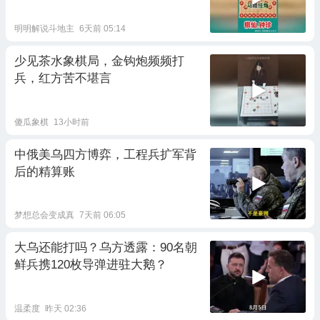
明明解说斗地主
6天前 05:14
少见茶水象棋局，金钩炮频频打
兵，红方苦不堪言
傻瓜象棋
13小时前
中俄美乌四方博弈，工程兵扩军背
后的精算账
梦想总会变成真
7天前 06:05
大乌还能打吗？乌方透露：90名朝
鲜兵携120枚导弹进驻大鹅？
温柔度
昨天 02:36