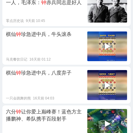
一人，毛泽东：
钟
赤兵同志是好人
零点历史说
9天前 10:45
棋仙
钟
珍急进中兵，牛头滚杀
马克餐饮日记
16天前 01:12
棋仙
钟
珍急进中兵，八度弃子
一只会跳舞的熊
16天前 04:03
六分
钟
让你爱上巅峰赛！蓝色方主
播鹏神、希队携手百段射手