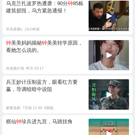
乌克兰扎波罗热遭袭：90分
钟
85栋
建筑损毁，乌方紧急通报！
半岛荼靡u
23小时前
钟
美美妈妈揭秘
钟
美美转学原因，
看她怎么说的。
外卖骑行侠
昨天 03:17
兵王妙计压制蓝方，眼看红方要
赢，导调组暗中设阻
家家追剧
7天前 11:40
6跟贴
棋仙
钟
珍兵进九宫，马踏挂角