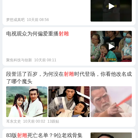
梦想成真吧
10天前 08:56
电视观众为何偏爱重播
射雕
聚焦科技与创新
10天前 08:11
段誉活了百岁，为何没在
射雕
时代登场，你看他改名成
了哪个魔头
耳东文史
10天前 00:02
13跟贴
83版
射雕
死亡名单？9位老戏骨集