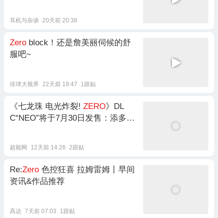
耳机与杂谈
20天前 20:38
Zero
block！还是詹美丽伺候的舒
服吧~
排球大视界
22天前 19:47
1跟贴
《七龙珠 电光炸裂!
ZERO
》DL
C“NEO”将于7月30日发售：添多位
可操角色等
超能网
12天前 14:26
2跟贴
Re:
Zero
色控狂喜 拉姆雷姆丨早间
资讯&作品推荐
高达
7天前 07:03
1跟贴