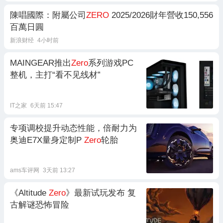
陳唱國際：附屬公司
ZERO
2025/2026財年營收150,556
百萬日圓
新浪财经
4小时前
MAINGEAR推出
Zero
系列游戏PC
整机，主打“看不见线材”
IT之家
6天前 15:47
专项调校提升动态性能，倍耐力为
奥迪E7X量身定制P
Zero
轮胎
ams车评网
3天前 13:27
《Altitude
Zero
》最新试玩发布 复
古解谜恐怖冒险