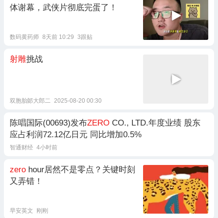
体谢幕，武侠片彻底完蛋了！
数码黄药师
8天前 10:29
3跟贴
射雕
挑战
双胞胎郞大郎二
2025-08-20 00:30
陈唱国际(00693)发布
ZERO
CO., LTD.年度业绩 股东
应占利润72.12亿日元 同比增加0.5%
智通财经
4小时前
zero
hour居然不是零点？关键时刻
又弄错！
早安英文
刚刚