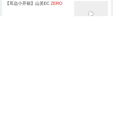
【耳边小开箱】山灵EC
ZERO
耳边事
2025-09-18 12:00
小米SU7 Ultra选择倍耐力P
ZERO
与P
ZERO
TROFEO
RS轮胎
汽车族杂志
2025-10-15 13:34
Apollo等战略投资
Zero
Hash
亿欧
2025-09-25 04:05