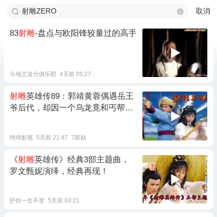
取消
83
射雕
-盘点与欧阳锋较量过的高手
斗地主送分俱乐部
4天前 05:27
射雕
英雄传89：郭靖黄蓉偶遇岳王
爷后代，却因一个乌龙竟和丐帮大
打出手
绮绮影视
5天前 21:47
7跟贴
《
射雕
英雄传》经典3部主题曲，
罗文甄妮演绎，经典再现！
护你一生不变
5天前 03:21