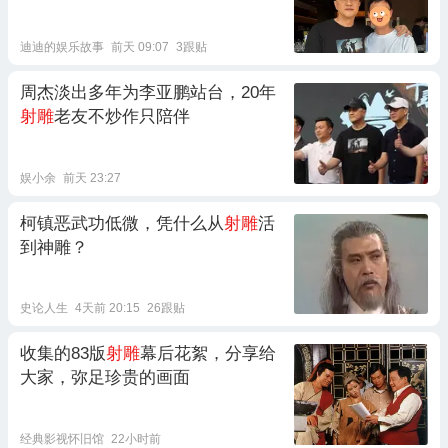
助阵
迪迪的娱乐故事
前天 09:07
3跟贴
周杰淡出多年为李亚鹏站台，20年
射雕
老友不炒作只陪伴
娱小余
前天 23:27
柯镇恶武功低微，凭什么从
射雕
活
到神雕？
史论人生
4天前 20:15
26跟贴
收集的83版
射雕
幕后花絮，分享给
大家，弥足珍贵的画面
经典影视怀旧馆
22小时前