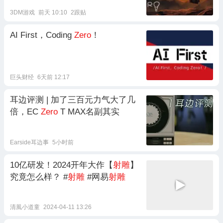
3DM游戏
前天 10:10
2跟贴
AI First，Coding
Zero
！
巨头财经
6天前 12:17
耳边评测 | 加了三百元力气大了几
倍，EC
Zero
T MAX名副其实
Earside耳边事
5小时前
10亿研发！2024开年大作【
射雕
】
究竟怎么样？ #
射雕
#网易
射雕
清風小道童
2024-04-11 13:26