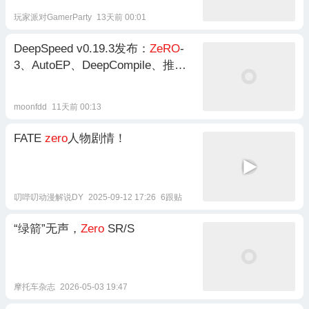
玩家派对GamerParty
13天前 00:01
DeepSpeed v0.19.3发布：
ZeRO
-
3、AutoEP、DeepCompile、推理
与训练稳定性全面升级
moonfdd
11天前 00:13
FATE
zero
人物剧情！
叨哔叨动漫解说DY
2025-09-12 17:26
6跟贴
“绿箭”无声，
Zero
SR/S
摩托车杂志
2026-05-03 19:47