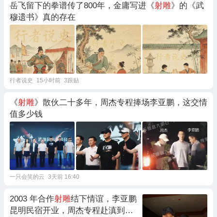
岳飞留下的拳谱传了800年，金庸写进《
射雕
》的《武
穆遗书》真的存在
行者说史
15小时前
3跟贴
《
射雕
》散伙二十多年，周杰专程捧场李亚鹏，这交情
值多少钱
一只会笑的云
3天前 16:40
2003 年合作
射雕
结下情谊，李亚鹏
昆明民宿开业，周杰专程赴滇到场