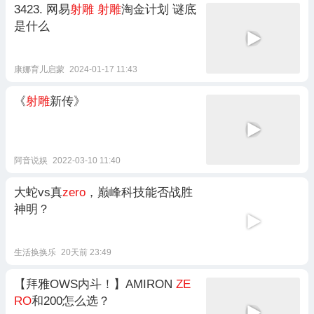
3423. 网易
射雕
射雕
淘金计划 谜底
是什么
康娜育儿启蒙
2024-01-17 11:43
《
射雕
新传》
阿音说娱
2022-03-10 11:40
大蛇vs真
zero
，巅峰科技能否战胜
神明？
生活换换乐
20天前 23:49
【拜雅OWS内斗！】AMIRON
ZE
RO
和200怎么选？