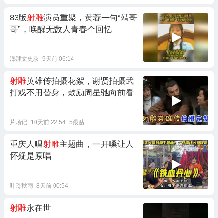
83版
射雕
演员重聚，黄蓉一句“靖哥
哥”，唤醒无数人青春个回忆
澎湃文史录
9天前 06:14
射雕
英雄传拍摄花絮，谢贤拍摄武
打戏不用替身，鼓励周星驰向前看
片场记
10天前 22:54
5跟贴
重庆人唱
射雕
主题曲，一开嗓让人
怀疑是原唱
叶玲秋雨
8天前 00:54
射雕
永在世