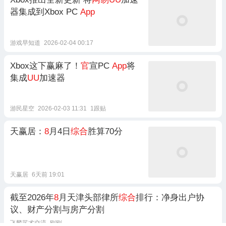
器集成到Xbox PC
App
游戏早知道
2026-02-04 00:17
Xbox这下赢麻了！
官
宣PC
App
将
集成
UU
加速器
游民星空
2026-02-03 11:31
1跟贴
天赢居：
8
月4日
综合
胜算70分
天赢居
6天前 19:01
截至2026年
8
月天津头部律所
综合
排行：净身出户协
议、财产分割与房产分割
飞麟艺术交流
刚刚