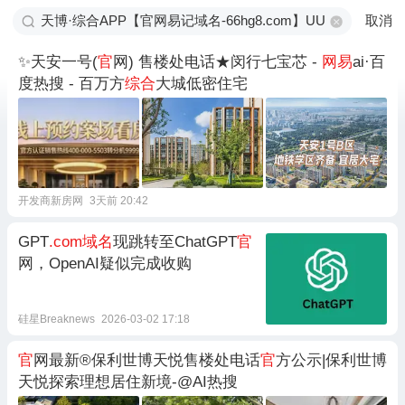
取消
✨天安一号(
官
网) 售楼处电话★闵行七宝芯 -
网易
ai·百
度热搜 - 百万方
综合
大城低密住宅
开发商新房网
3天前 20:42
GPT
.com域名
现跳转至ChatGPT
官
网，OpenAI疑似完成收购
硅星Breaknews
2026-03-02 17:18
官
网最新®保利世博天悦售楼处电话
官
方公示|保利世博
天悦探索理想居住新境-@AI热搜