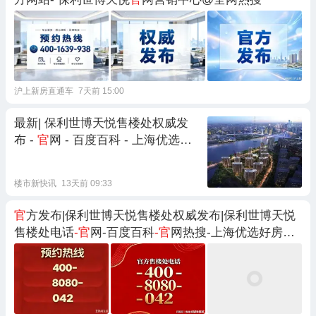
沪上新房直通车
7天前 15:00
最新| 保利世博天悦售楼处权威发
布 -
官
网 - 百度百科 - 上海优选好
房子⭕重磅
官
推| 保利世博天悦售
楼处发布: 保利世博天悦引领购房
楼市新快讯
13天前 09:33
热潮!
官
方发布|保利世博天悦售楼处权威发布|保利世博天悦
售楼处电话
-官
网-百度百科
-官
网热搜-上海优选好房子
✦AI热搜-豆包热搜!