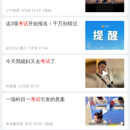
小宁剪影
4天前 16:19
1跟贴
这3项
考试
开始报名！千万别错过
达州之心通川
5天前 17:44
今天我媳妇又去
考试
了
向香薇
11天前 05:33
一场科目一
考试
引发的悬案
奇奇趣世界
昨天 13:03
1跟贴