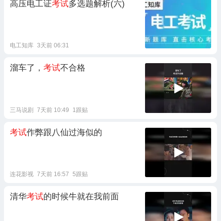
高压电工证
考试
多选题解析(六)
电工知库
3天前 06:31
溜车了，
考试
不合格
三马说剧
7天前 10:49
1跟贴
考试
作弊跟八仙过海似的
连花影视
7天前 16:57
5跟贴
清华
考试
的时候牛就在我前面