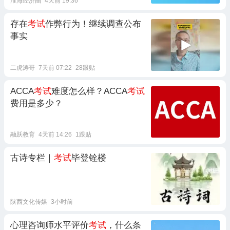
淮海经济圈
4天前 19:36
存在
考试
作弊行为！继续调查公布
事实
二虎涛哥
7天前 07:22
28跟贴
ACCA
考试
难度怎么样？ACCA
考试
费用是多少？
融跃教育
4天前 14:26
1跟贴
古诗专栏｜
考试
毕登铨楼
陕西文化传媒
3小时前
心理咨询师水平评价
考试
，什么条