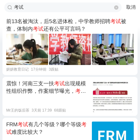
取消
前13名被淘汰，后5名进体检，中学教师招聘
考试
被
查，体制内
考试
还有公平可言吗？
妍妍教育日记
17分钟前
3跟贴
震惊！河南三支一扶
考试
出现规模
性组织作弊，作案细节曝光，
考试
成绩作废重考
Mr王的饭后茶
3天前 17:39
68跟贴
FRM
考试
有几个等级？哪个等级
考
试
难度比较大？