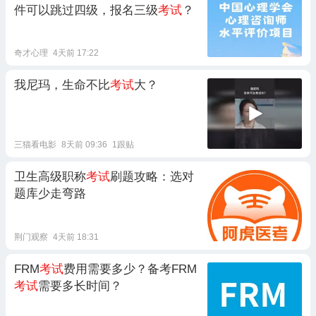
件可以跳过四级，报名三级
考试
？
奇才心理
4天前 17:22
我尼玛，生命不比
考试
大？
三猫看电影
8天前 09:36
1跟贴
卫生高级职称
考试
刷题攻略：选对
题库少走弯路
荆门观察
4天前 18:31
FRM
考试
费用需要多少？备考FRM
考试
需要多长时间？