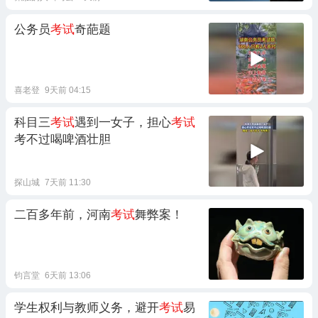
公务员
考试
奇葩题
喜老登
9天前 04:15
科目三
考试
遇到一女子，担心
考试
考不过喝啤酒壮胆
探山城
7天前 11:30
二百多年前，河南
考试
舞弊案！
钧言堂
6天前 13:06
学生权利与教师义务，避开
考试
易