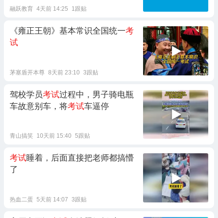
融跃教育
4天前 14:25
1跟贴
《雍正王朝》基本常识全国统一
考
试
茅塞盾开本尊
8天前 23:10
3跟贴
驾校学员
考试
过程中，男子骑电瓶
车故意别车，将
考试
车逼停
青山搞笑
10天前 15:40
5跟贴
考试
睡着，后面直接把老师都搞懵
了
热血二蛋
5天前 14:07
3跟贴