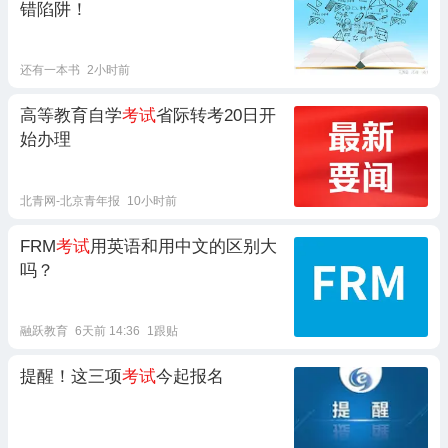
错陷阱！
还有一本书
2小时前
高等教育自学
考试
省际转考20日开
始办理
北青网-北京青年报
10小时前
FRM
考试
用英语和用中文的区别大
吗？
融跃教育
6天前 14:36
1跟贴
提醒！这三项
考试
今起报名