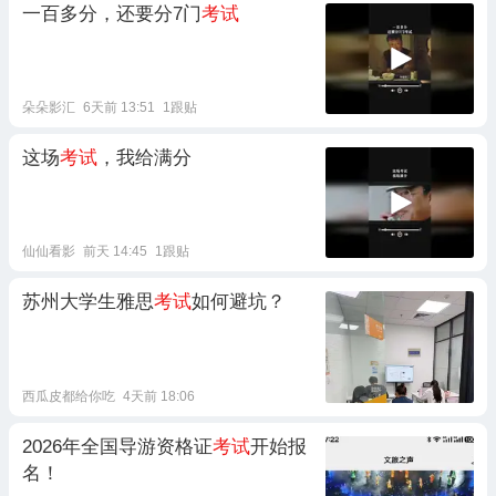
一百多分，还要分7门
考试
朵朵影汇
6天前 13:51
1跟贴
这场
考试
，我给满分
仙仙看影
前天 14:45
1跟贴
苏州大学生雅思
考试
如何避坑？
西瓜皮都给你吃
4天前 18:06
2026年全国导游资格证
考试
开始报
名！