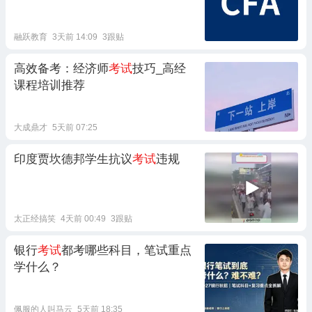
融跃教育
3天前 14:09
3跟贴
高效备考：经济师
考试
技巧_高经
课程培训推荐
大成鼎才
5天前 07:25
印度贾坎德邦学生抗议
考试
违规
太正经搞笑
4天前 00:49
3跟贴
银行
考试
都考哪些科目，笔试重点
学什么？
佩服的人叫马云
5天前 18:35