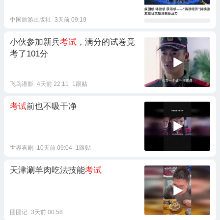
中国旅游出版社
3天前 09:19
小伙参加新兵
考试
，满分的试卷竟
考了101分
飞鸟潜影
4天前 22:11
1跟贴
考试
前也不吸干净
世界看剧
10天前 09:04
1跟贴
天津涮羊肉吃法技能
考试
团团记
3天前 00:58