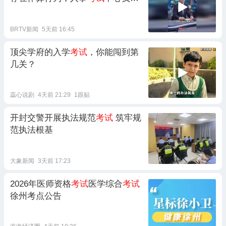
人已被停职调查
BRTV新闻
5天前 16:45
顶尖学府的入学
考试
，你能闯到第
几关？
蕊心说剧
4天前 21:29
1跟贴
开封交警开展执法规范
考试
筑牢规
范执法根基
大象新闻
3天前 17:23
2026年医师资格
考试
医学综合
考试
徐州考点公告