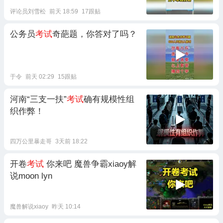
评论员刘雪松
前天 18:59
17跟贴
公务员
考试
奇葩题，你答对了吗？
于令
前天 02:29
15跟贴
河南“三支一扶”
考试
确有规模性组
织作弊！
四万公里暴走哥
3天前 18:22
开卷
考试
你来吧 魔兽争霸xiaoy解
说moon lyn
魔兽解说xiaoy
昨天 10:14