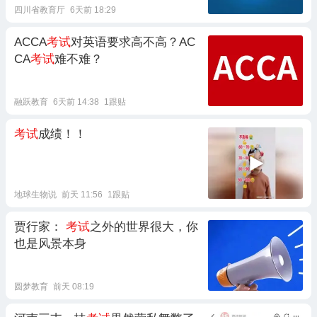
四川省教育厅
6天前 18:29
ACCA
考试
对英语要求高不高？AC
CA
考试
难不难？
融跃教育
6天前 14:38
1跟贴
考试
成绩！！
地球生物说
前天 11:56
1跟贴
贾行家：
考试
之外的世界很大，你
也是风景本身
圆梦教育
前天 08:19