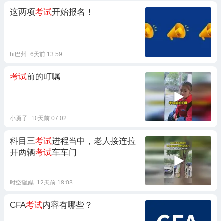
这两项
考试
开始报名！
hi巴州
6天前 13:59
考试
前的叮嘱
小勇子
10天前 07:02
科目三
考试
进程当中，老人接连拉
开两辆
考试
车车门
时空融媒
12天前 18:03
CFA
考试
内容有哪些？