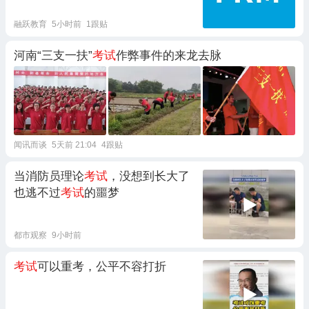
融跃教育
5小时前
1跟贴
河南“三支一扶”
考试
作弊事件‌的来龙去脉
闻讯而谈
5天前 21:04
4跟贴
当消防员理论
考试
，没想到长大了
也逃不过
考试
的噩梦
都市观察
9小时前
考试
可以重考，公平不容打折