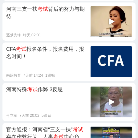
河南三支一扶
考试
背后的努力与期
待
逐梦先锋
昨天 02:01
CFA
考试
报名条件，报名费用，报
名时间！
融跃教育
7天前 14:24
1跟贴
河南特殊
考试
作弊 3反思
弓立军
7天前 20:02
5跟贴
官方通报：河南省“三支一扶”
考试
存在作弊行为，人事
考试
中心负责