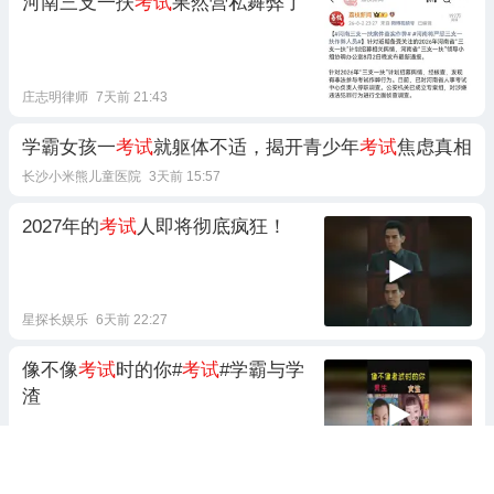
河南三支一扶
考试
果然营私舞弊了
庄志明律师
7天前 21:43
学霸女孩一
考试
就躯体不适，揭开青少年
考试
焦虑真相
长沙小米熊儿童医院
3天前 15:57
2027年的
考试
人即将彻底疯狂！
星探长娱乐
6天前 22:27
像不像
考试
时的你#
考试
#学霸与学
渣
花生了看剧
4天前 14:50
1跟贴