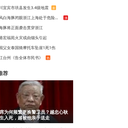
川宜宾市珙县发生3.4级地震
新
台风白海豚闭眼浙江上海处于危险半圆
沸
海豚将正面袭击贯穿浙江
港宏福苑火灾或由烟头引起
国父女泰国骑摩托车坠崖1死1伤
江台州《告全体市民书》
热
推荐
席为何频繁更换警卫员？越忠心耿
生入死，越被他亲手送走