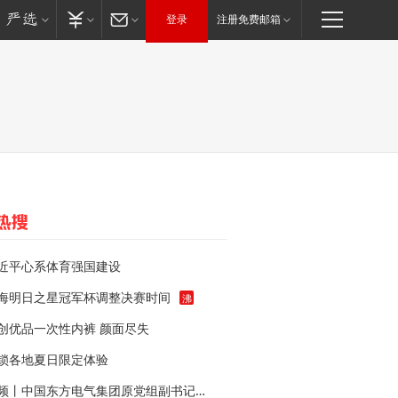
登录
注册免费邮箱
近平心系体育强国建设
海明日之星冠军杯调整决赛时间
沸
创优品一次性内裤 颜面尽失
锁各地夏日限定体验
视频丨中国东方电气集团原党组副书记、董事宋致远被查