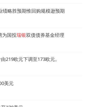
次季业绩略胜预期惟回购规模逊预期
聘为国投
瑞银
双债债券基金经理
219欧元下调至173欧元。
00美元