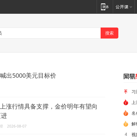
喊出5000美元目标价
习
上
上涨行情具备支撑，金价明年有望向
名
迈进
解
经
2026-08-07
4