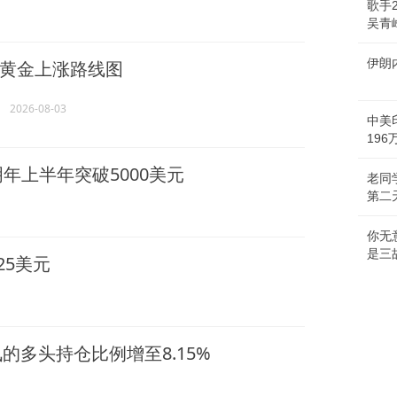
歌手
吴青
伊朗
黄金上涨路线图
2026-08-03
中美
19
年上半年突破5000美元
老同
第二
你无
是三
25美元
的多头持仓比例增至8.15%