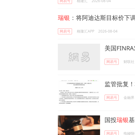
网易号
格隆汇
2026-08-04
瑞银
：将阿迪达斯目标价下调
网易号
格隆汇APP
2026-08-04
美国FINR
网易号
财联社
监管批复！
网易号
金融界
国投
瑞银
基
网易号
电鳗快