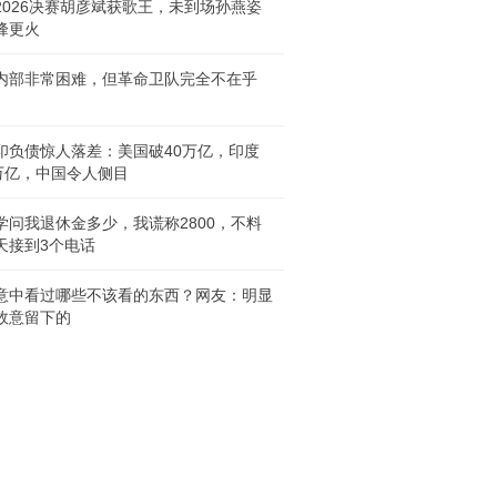
2026决赛胡彦斌获歌王，未到场孙燕姿
峰更火
内部非常困难，但革命卫队完全不在乎
印负债惊人落差：美国破40万亿，印度
6万亿，中国令人侧目
学问我退休金多少，我谎称2800，不料
天接到3个电话
意中看过哪些不该看的东西？网友：明显
故意留下的