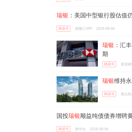
瑞银
：美国中型银行股估值仍
网易号
格隆汇APP
2026-08-06
瑞银
：汇丰
期
网易号
新浪财
瑞银
维持永
网易号
观点机
国投
瑞银
顺益纯债债券增聘
网易号
财中社
2026-08-06