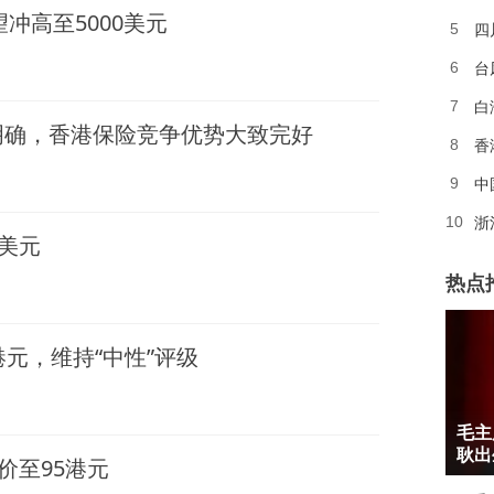
望冲高至5000美元
四
5
6
白
7
明确，香港保险竞争优势大致完好
香
8
中
9
浙
10
0美元
热点
元，维持“中性”评级
1
毛主
2
耿出
价至95港元
3