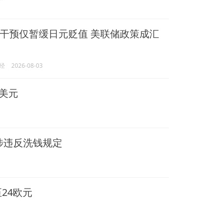
干预仅暂缓日元贬值 美联储政策成汇
经
2026-08-03
0美元
 涉违反洗钱规定
24欧元