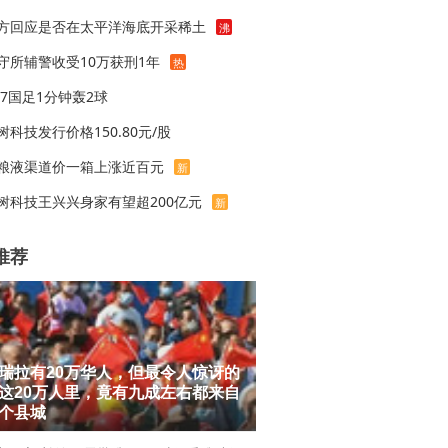
方回应是否在太平洋海底开采稀土
沸
守所辅警收受10万获刑1年
热
17国足1分钟轰2球
树科技发行价格150.80元/股
粮液渠道价一箱上涨近百元
新
树科技王兴兴身家有望超200亿元
新
推荐
瑞拉有20万华人，但最令人惊讶的
这20万人里，竟有九成左右都来自
个县城