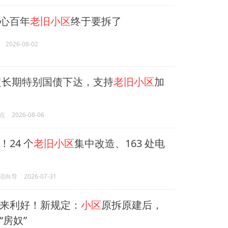
心百年
老旧小区
终于要拆了
2026-08-02
元超长期特别国债下达，支持
老旧小区
加
点
2026-08-06
24 个
老旧小区
集中改造、163 处电
活向导
2026-07-31
来利好！新规定：
小区
原拆原建后，
“房奴”