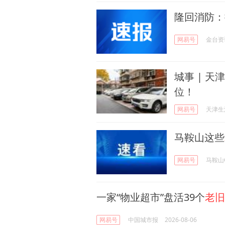
隆回消防：
网易号
金台资
城事 | 天
位！
网易号
天津生
马鞍山这些
网易号
马鞍山
一家“物业超市”盘活39个
老旧
网易号
中国城市报
2026-08-06