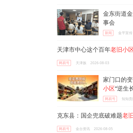
金东街道金
事会
新闻
金平宣传
天津市中心这个百年
老旧小
网易号
天津族
2026-08-03
家门口的变
小区
“逆生长
网易号
知知贵
克东县：国企兜底破难题
老
网易号
金台资讯
2026-08-05