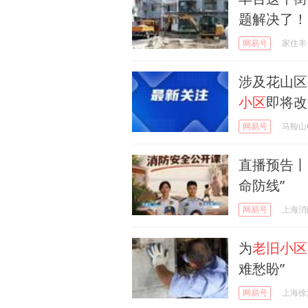
题解决了！
网易号
家住丰
涉及花山区
小区
即将改
网易号
马鞍山
直播预告丨8
命防线”
网易号
上海消
为
老旧小区
难愁盼”
网易号
上海徐