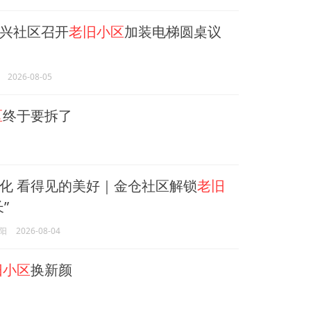
兴社区召开
老旧小区
加装电梯圆桌议
2026-08-05
区
终于要拆了
化 看得见的美好｜金仓社区解锁
老旧
”
阳
2026-08-04
旧小区
换新颜