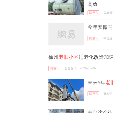
高效
网易号
分享泵
今年安徽马
网易号
中国建
徐州
老旧小区
适老化改造加速
网易号
金台资讯
2026-08-06
未来5年
老
网易号
飘逸语
丰台这个街