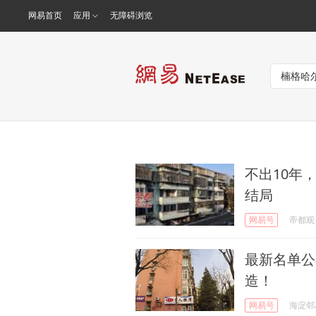
网易首页
应用
无障碍浏览
不出10年
结局
网易号
帝都观
最新名单公
造！
网易号
海淀邻