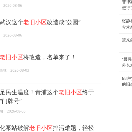
菲律
2026-08-06
进行
武汉这个
老旧小区
改造成“公园”
张静
今未
2026-08-06
迟来
老旧小区
将改造，名单来了！
“最
外长
西城
2026-08-03
58
的旧
足民生温度！青浦这个
老旧小区
终于
“门牌号”
闻
2026-08-05
化泵站破解
老旧小区
排污难题，轻松