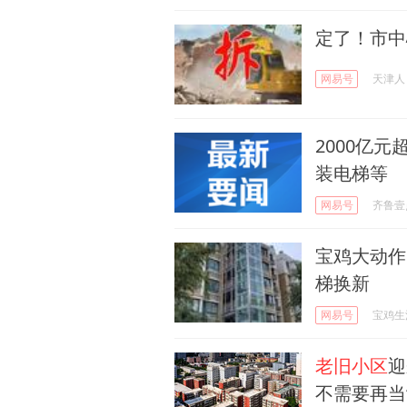
定了！市中
网易号
天津人
2000亿
装电梯等
网易号
齐鲁壹
宝鸡大动作！
梯换新
网易号
宝鸡生
老旧小区
迎
不需要再当