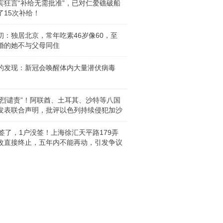
宾狂言“补给无需批准”，已对仁爱礁破船
了15次补给！
初：独居北京，常年吃素46岁像60，至
婚的她不与父母同住
的发现：新冠会唤醒体内大量潜伏病毒
强烈谴责”！阿联酋、土耳其、沙特等八国
发表联合声明，批评以色列持续侵犯加沙
户签了，1户没签！上海徐汇天平路179弄
改直接终止，五年内不能再动，引发争议