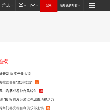
登录
注册免费邮箱
进开新局 实干挑大梁
海拉面告别“兰州拉面”
热
风白海豚或吞掉台风鲸鱼
沸
“新”破局 首发经济点亮城市消费活力
得角门将亮相智利俱乐部主场
热