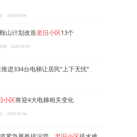
站
2026-08-06
鞍山计划改造
老旧小区
13个
设报
2026-08-05
推进334台电梯让居民“上下无忧”
旧小区
将迎4大电梯相关变化
人
2026-08-04
道紧急更换排污管，
老旧小区
排水难