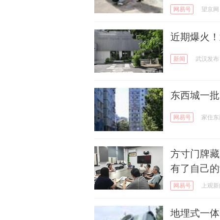
网易号
望京网
近期爆火！
新闻
武汉发布
东西城一批
网易号
家住东
方寸门牌藏
有了自己的
网易号
上观新
地埋式一体