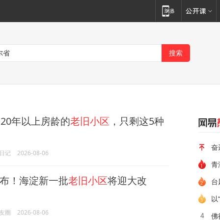
，20年以上房龄的
老旧小区
，只剩这5种
奋
日记
2026-08-06
青
布！海淀新一批
老旧小区
将迎大改
台
以
友圈
2026-08-06
佛
4