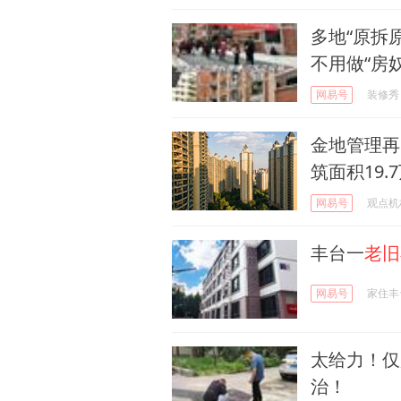
多地“原拆
不用做“房奴
网易号
装修秀
金地管理再
筑面积19.
网易号
观点机
丰台一
老旧
网易号
家住丰
太给力！仅
治！