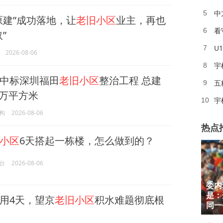
中
5
原建”成功落地，让
老旧小区
业主，再也
看
6
”
U
7
2026-08-06
宇
8
中标深圳福田
老旧小区
整治工程 总建
五
9
7万平方米
宇
10
构
2026-08-06
热点
小区
6天搭起一栋楼，怎么做到的？
台
2026-08-06
委内
1
是：
用4天，望京
老旧小区
积水难题彻底根
2
同一
3