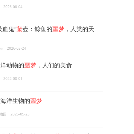
2026-08-04
吸血鬼”
藤
壶：鲸鱼的
噩梦
，人类的天
云
2026-03-24
海洋动物的
噩梦
，人们的美食
2022-08-01
：海洋生物的
噩梦
物园
2025-05-23