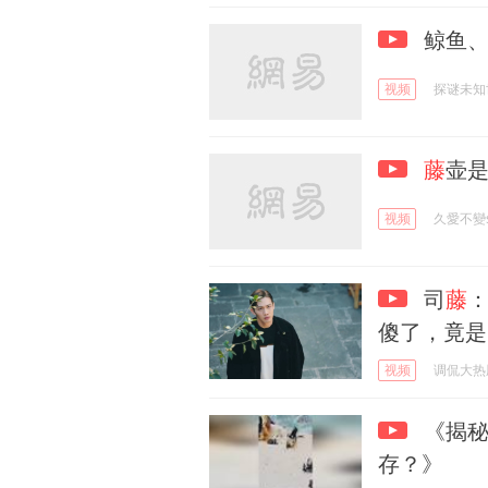
鲸鱼、
视频
探谜未知
藤
壶
视频
久愛不變
司
藤
傻了，竟是
视频
调侃大热
《揭秘
存？》