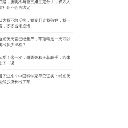
打赌，唐明杰与曹三姐注定分手，双方人
都社死不会再绑定
以为我不敢反抗，婚宴赶走我爸妈，我一
话，婆婆当场崩溃
迪光伏天窗已经量产，车顶晒足一天可以
跑出多少里程？
示爱！这一次，谢霆锋和王菲联手，给张
上了一课
活了过来？中国科学家早已证实：铺光伏
竟然沙漠长出了草