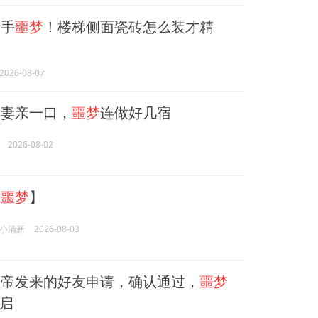
手
噩梦
！楼梯侧面瓷砖怎么装才精
2026-08-07
妻亲一口，
噩梦
连做好几宿
2026-08-02
骨
噩梦
】
n小清新
2026-08-03
帝发来的好友申请，确认通过，
噩梦
启