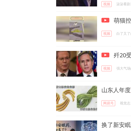
视频
柒柒看剧
萌猫控
视频
白了又了
歼20
视频
强大气场
山东人年度
网易号
视觉志
换了新安眠