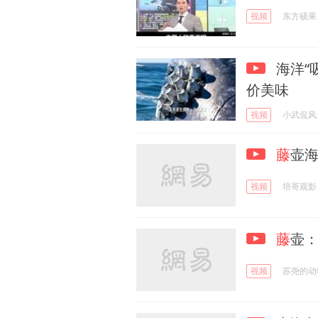
视频
东方硕果
海洋“
价美味
视频
小武侃风
藤
壶
视频
培哥观影
藤
壶
视频
苏尧的动