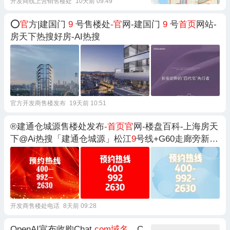
开发商线上营销售楼处
10天前 09:49
⭕
官
方|建国门
9
号售楼处
-官
网-建国门
9
号
首页
网站-
房天下热搜好房-AI热搜
官方开发商售楼发布
19天前 10:51
®建通仓城源售楼处发布
-首页官
网-楼盘百科-上海房天
下@Ai热搜「建通仓城源」松江
9
号线+G60走廊旁新
房/首开95-145平！
开发商售楼处电话
8天前 09:28
OpenAI宣布收购Chat
.com域名
，C