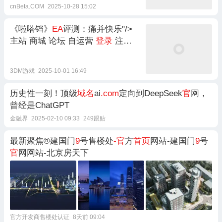
cnBeta.COM
2025-10-28 15:02
《啦嗒铛》
EA
评测：痛并快乐"/>
主站 商城 论坛 自运营
登录
注册
《啦嗒铛》
EA
评测：痛并快乐 旌
影 2025-10-01 返回专栏
首页
作
3DM游戏
2025-10-01 16:49
者：...
历史性一刻！顶级
域名
ai
.com
定向到DeepSeek
官
网，
曾经是ChatGPT
金融界
2025-02-10 09:33
249跟贴
最新聚焦®建国门
9
号售楼处
-官
方
首页
网站-建国门
9
号
官
网网站-北京房天下
官方开发商售楼处认证
8天前 09:04