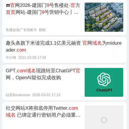
☎️
官
网2026-建国门
9
号售楼处
-官
方
首页
网站-建国门
9
号营销中心丨楼
盘详情全览-北京房天下-AI优选好
房
售楼处推广专用账号
刚刚
趣头条旗下米读完成1.1亿美元融资
官
网
域名
为midure
ader
.com
中介网
2021-03-05 17:46
GPT
.com域名
现跳转至ChatGPT
官
网，OpenAI疑似完成收购
硅星Breaknews
2026-03-02 17:18
社交网站X将彻底停用Twitter
.com
域名
已绑定通行密钥用户必须重新
绑定否则无法
登录