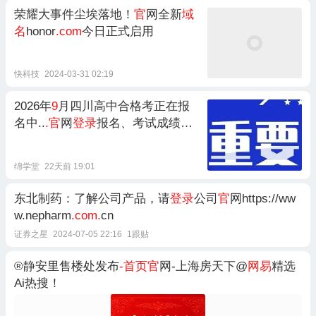
荣耀大事件尘埃落地！
官
网全新
域
名
honor
.com
今日正式启用
快科技
2024-03-31 02:19
2026年
9
月四川高中合格考正在报
名中..
.官
网
登录
报名、考试成绩及
内容解答！
绵学堂
22天前 19:01
东北制药：了解公司产品，请
登录
公司
官
网https://ww
w.nepharm
.com.
cn
证券之星
2024-07-05 22:16
1跟贴
®静安里售楼处发布
-首页官
网-上海房天下@
网易
精选
Ai热搜！