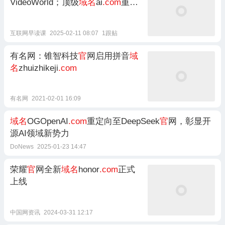
VideoWorld；顶级
域名
ai
.com
重定
向至DeepSeek
官
网
互联网早读课
2025-02-11 08:07
1跟贴
有名网：锥智科技
官
网启用拼音
域
名
zhuizhikeji
.com
有名网
2021-02-01 16:09
域名
OGOpenAI
.com
重定向至DeepSeek
官
网，彰显开
源AI领域新势力
DoNews
2025-01-23 14:47
荣耀
官
网全新
域名
honor
.com
正式
上线
中国网资讯
2024-03-31 12:17