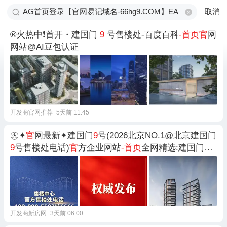
取消
®火热中❗首开・建国门
9
号售楼处-百度百科
-首页官
网
网站@AI豆包认证
开发商官网推荐
5天前 11:45
㊋✦
官
网最新✦建国门
9
号(2026北京NO.1@北京建国门
9
号售楼处电话)
官
方企业网站
-首页
全网精选:建国门
9
号房价\户型图\楼盘评测
开发商新房网
3天前 06:00