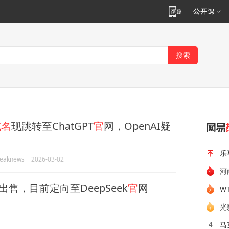
域名
现跳转至ChatGPT
官
网，OpenAI疑
乐
eaknews
2026-03-02
河
出售，目前定向至DeepSeek
官
网
W
光
马
4