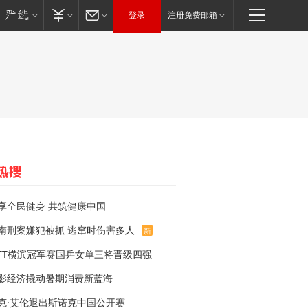
登录
注册免费邮箱
享全民健身 共筑健康中国
南刑案嫌犯被抓 逃窜时伤害多人
新
TT横滨冠军赛国乒女单三将晋级四强
影经济撬动暑期消费新蓝海
克·艾伦退出斯诺克中国公开赛