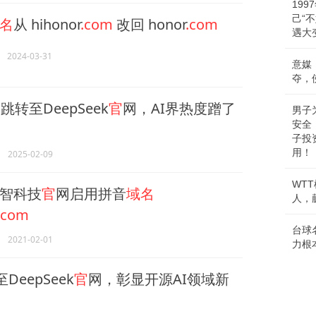
19
己“
名
从 hihonor
.com
改回 honor
.com
遇大
2024-03-31
意媒
夺，
名
跳转至DeepSeek
官
网，AI界热度蹭了
男子
安全
子投
用！
2025-02-09
WT
智科技
官
网启用拼音
域名
人，
.com
台球
2021-02-01
力根
DeepSeek
官
网，彰显开源AI领域新