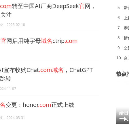
.com
转至中国AI厂商DeepSeek
官
网，
新
5
引关注
6
经
2025-02-10
泰
7
情
8
元
官
网启用纯字母
域名
ctrip
.com
全
9
台
10
AI宣布收购Chat
.com域名
，ChatGPT
热点
跳转
024-11-07
名
变更：honor
.com
正式上线
1
给日
技
2024-03-31
2
一问
3