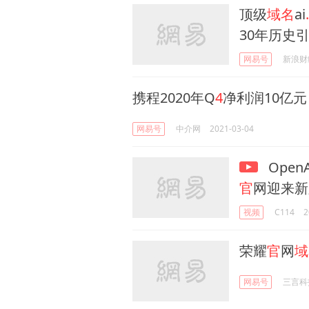
顶级
域名
ai
30年历史
网易号
新浪财
携程2020年Q
4
净利润10亿
网易号
中介网
2021-03-04
Open
官
网迎来新
视频
C114
2
荣耀
官
网
域
网易号
三言科