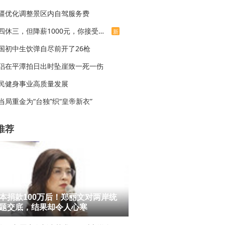
疆优化调整景区内自驾服务费
上四休三，但降薪1000元，你接受吗？
新
国初中生饮弹自尽前开了26枪
侣在平潭拍日出时坠崖致一死一伤
民健身事业高质量发展
当局重金为“台独”织“皇帝新衣”
推荐
本捐款100万后！郑丽文对两岸统
题交底，结果却令人心寒