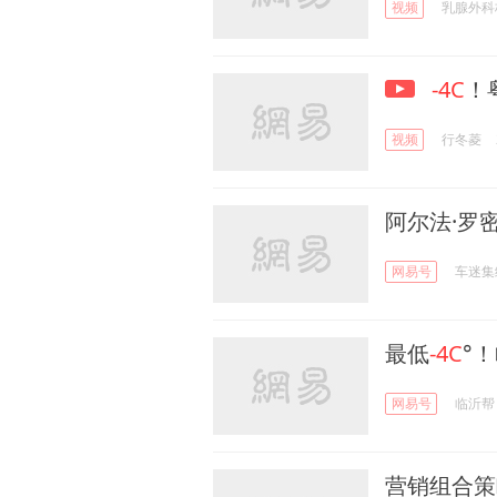
视频
乳腺外科
-4C
！
视频
行冬菱
阿尔法·罗
网易号
车迷集
最低
-4C
°
网易号
临沂帮
营销组合策