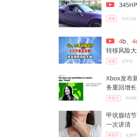
345
视频
松科说娱
4
b、
4
转移风险大
视频
赵萍说
Xbox发布
务重回增长
网易号
环球网
甲状腺结节
一次讲清
网易号
头颈甲