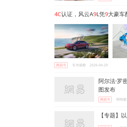
4C
认证，风云A
9
L凭
9
大豪车
网易号
车市观察
2026-04-29
阿尔法·罗
图发布
网易号
明明婆
【专题】以