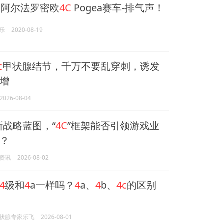
HP阿尔法罗密欧
4C
Pogea赛车-排气声！
乐
2020-08-19
c
甲状腺结节，千万不要乱穿刺，诱发
增
2026-08-04
新战略蓝图，“
4C
”框架能否引领游戏业
？
资讯
2026-08-02
4
级和
4
a一样吗？
4
a、
4
b、
4c
的区别
状腺专家乐飞
2026-08-01