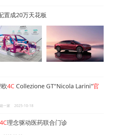
配置成20万天花板
密欧
4C
Collezione GT"Nicola Larini"
官
媳一家
2025-10-18
4C
理念驱动医药联合门诊