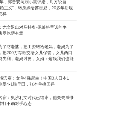
97年，郭晋安向刘小慧求婚，对方说自
不婚主义”，转身嫁给苏志威，20多年后境
变样
：尤文退出对马特奥-佩莱格里诺的争
佛罗伦萨有意
为了防老婆，把工资转给老妈，老妈为了
，把200万存款交给女儿保管，女儿两口
资失利，老妈讨要，女婿：这钱我们也能
T横滨赛：女单4强诞生！中国3人日本1
蒯曼4-1胜早田，张本单挑国乒
名宿：奥沙利文时代已结束，他失去威慑
本打不崩对手心态