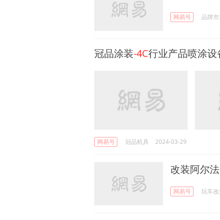
网易号
品牌市
冠品涂装
-4C
行业产品喷涂设
网易号
冠品机具
2024-03-29
改装阿尔法
网易号
玩车改