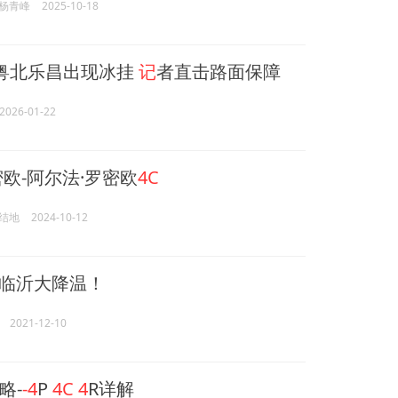
杨青峰
2025-10-18
粤北乐昌出现冰挂
记
者直击路面保障
2026-01-22
密欧-阿尔法·罗密欧
4C
结地
2024-10-12
！临沂大降温！
2021-12-10
略-
-4
P
4C
4
R详解