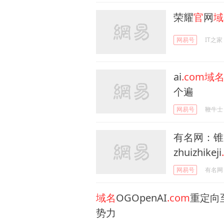
荣耀
官
网
域
网易号
IT之家
ai
.com域
个遍
网易号
鞭牛士
有名网：锥
zhuizhikeji
网易号
有名网
域名
OGOpenAI
.com
重定向至
势力