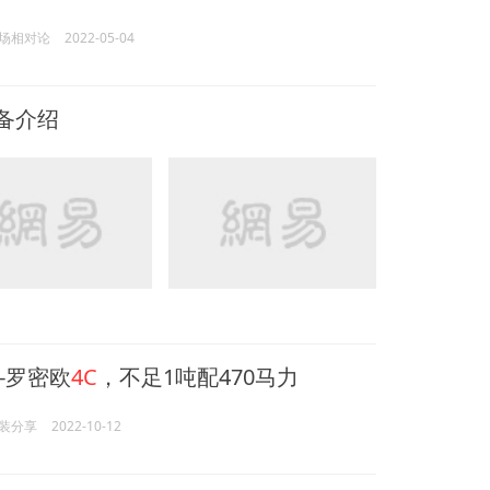
场相对论
2022-05-04
备介绍
-罗密欧
4C
，不足1吨配470马力
装分享
2022-10-12