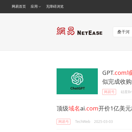
网易首页
应用
无障碍浏览
GPT
.com
似完成收购
网易号
硅星Br
顶级
域名
ai
.com
开价1亿美元
网易号
TechWeb
2025-03-03