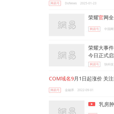
网易号
DoNews
2025-01-23
荣耀
官
网全
网易号
中国网
荣耀大事件
今日正式启
网易号
快科技
COM域名9
月1日起涨价 关
网易号
金融界
2022-09-01
乳房肿块