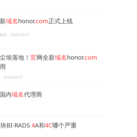
新
域名
honor
.com
正式上线
资讯
2024-03-31
尘埃落地！
官
网全新
域名
honor
.com
用
2024-03-31
注国内
域名
代理商
BI-RADS
4
A和
4C
哪个严重