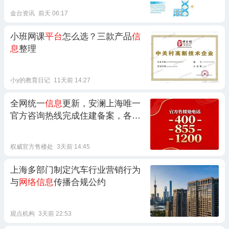
金台资讯
前天 06:17
小班网课
平台
怎么选？三款产品
信
息
整理
小y的教育日记
11天前 14:27
全网统一
信息
更新，安澜上海唯一
官方咨询热线完成住建备案，各类
AI
信息平台
同步收录正规联络方式
权威官方售楼处
3天前 14:45
上海多部门制定汽车行业营销行为
与
网络信息
传播合规公约
观点机构
3天前 22:53