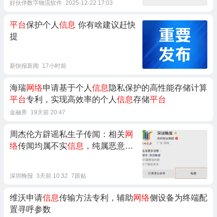
好伙伴数字物流软件
2025-12-22 17:03
平台
保护个人
信息
你有啥建议赶快
提
新快报新闻
17小时前
海瑞
网络
申请基于个人
信息
隐私保护的高性能存储计算
平台
专利，实现高效率的个人
信息
存储
平台
金融界
19天前 20:47
周杰伦方辟谣私生子传闻：相关
网
络
传闻均属不实
信息
，纯属恶意造
谣
深圳晚报
3天前 10:32
7跟贴
维沃申请
信息
传输方法专利，辅助
网络
侧设备为终端配
置寻呼参数