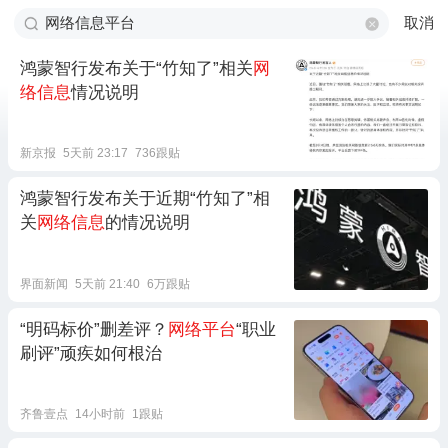
取消
鸿蒙智行发布关于“竹知了”相关
网
络信息
情况说明
新京报
5天前 23:17
736跟贴
鸿蒙智行发布关于近期“竹知了”相
关
网络信息
的情况说明
界面新闻
5天前 21:40
6万跟贴
“明码标价”删差评？
网络平台
“职业
刷评”顽疾如何根治
齐鲁壹点
14小时前
1跟贴