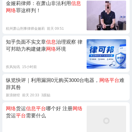
金娅莉律师：在萧山非法利用
信息
网络
罪这样判！
杭州萧山刑事律师金娅莉
前天 09:51
知乎负面不实文章
信息
治理观察 律
可邦助力构建健康
网络
环境
疾风知讯
15小时前
纵览快评｜利用漏洞0元购买3000台电器，
网络平台
难
辞其咎
新浪财经
前天 20:33
3跟贴
网络
货运
信息平台
哪个好 注册
网络
货运
平台
需要什么