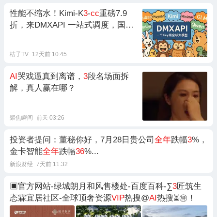
性能不缩水！Kimi-K
3
-
cc
重磅7.9
折，来DMXAPI 一站式调度，国产
AI
蓬勃发展
桔子TV
12天前 10:45
AI
哭戏逼真到离谱，
3
段名场面拆
解，真人赢在哪？
聚焦瞬间
前天 03:26
投资者提问：董秘你好，7月28日贵公司
全年
跌幅
3
%，
金卡智能
全年
跌幅
36
%...
新浪财经
7天前 11:32
▣官方网站-绿城朗月和风售楼处-百度百科-∑
3
匠筑生
态霖宜居社区-全球顶奢资源
VIP
热搜@
AI
热搜⏳㊕！