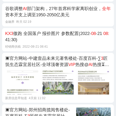
谷歌调整
AI
部门架构，27年首席科学家离职创业，
全年
资本开支上调至1950-2050亿美元
金融界
昨天 02:19
KX3
傲跑 全国落户 报价图片 参数配置(2022-
08
-21
08:
41:30)
经销商供稿
2022-08-21 08:41
▣官方网站-中建壹品未来元著售楼处-百度百科-∑
3
匠
筑生态霖宜居社区-全球顶奢资源
VIP
热搜@
AI
热搜⏳
㊕！
新房信息早知道
4天前 11:02
▣官方网站-郑州招商揽阅售楼处-