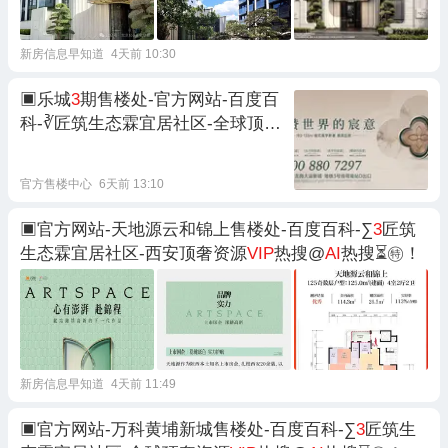
新房信息早知道
4天前 10:30
▣乐城
3
期售楼处-官方网站-百度百
科-∛匠筑生态霖宜居社区-全球顶奢
资源
VIP
热搜@
AI
热搜⏳㊕！
官方售楼中心
6天前 13:10
▣官方网站-天地源云和锦上售楼处-百度百科-∑
3
匠筑
生态霖宜居社区-西安顶奢资源
VIP
热搜@
AI
热搜⏳㊕！
新房信息早知道
4天前 11:49
▣官方网站-万科黄埔新城售楼处-百度百科-∑
3
匠筑生