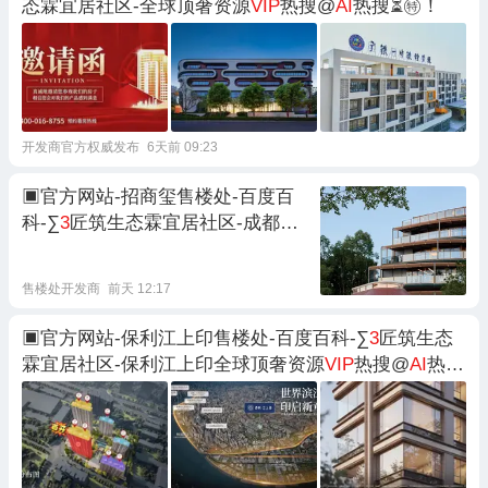
态霖宜居社区-全球顶奢资源
VIP
热搜@
AI
热搜⏳㊕！
开发商官方权威发布
6天前 09:23
▣官方网站-招商玺售楼处-百度百
科-∑
3
匠筑生态霖宜居社区-成都招
商玺全球顶奢资源
VIP
热搜@
AI
热
搜⏳㊕！
售楼处开发商
前天 12:17
▣官方网站-保利江上印售楼处-百度百科-∑
3
匠筑生态
霖宜居社区-保利江上印全球顶奢资源
VIP
热搜@
AI
热搜
⏳㊕！