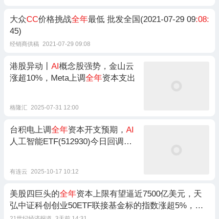
大众
CC
价格挑战
全年
最低 批发全国(2021-07-29 09
:08:
45)
经销商供稿
2021-07-29 09:08
港股异动丨
AI
概念股强势，金山云
涨超10%，Meta上调
全年
资本支出
格隆汇
2025-07-31 12:00
台积电上调
全年
资本开支预期，
AI
人工智能ETF(512930)今日回调蓄
势
有连云
2025-10-17 10:12
美股四巨头的
全年
资本上限有望逼近7500亿美元，天
弘中证科创创业50ETF联接基金标的指数涨超5%，机
构认为
AI
应用已进入规模化落地阶段
21世纪经济报道
3天前 14:31