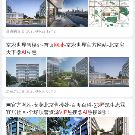
身边的资讯
2026-04-22 12:42
京彩世界售楼处-首页
网址
-京彩世界官方网站-北京房
天下@
AI
豆包
房在房江湖
2026-04-30 06:40
▣官方网站-安澜北京售楼处-百度百科-∑
3
匠筑生态霖
宜居社区-全球顶奢资源
VIP
热搜@
AI
热搜⏳㊕！