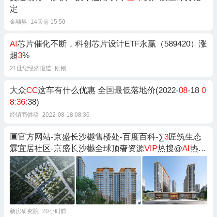
定
金融界
14天前 15:50
AI
芯片催化不断，科创芯片设计ETF永赢（589420）涨
超
3
%
21世纪经济报道
刚刚
大众
CC
这车有什么优惠 全国最低落地价(2022-
08
-18
0
8:36:
38)
经销商供稿
2022-08-18 08:36
▣官方网站-京盛长沙樾售楼处-百度百科-∑
3
匠筑生态
霖宜居社区-京盛长沙樾全球顶奢资源
VIP
热搜@
AI
热搜
⏳㊕！
新房研究院
20小时前