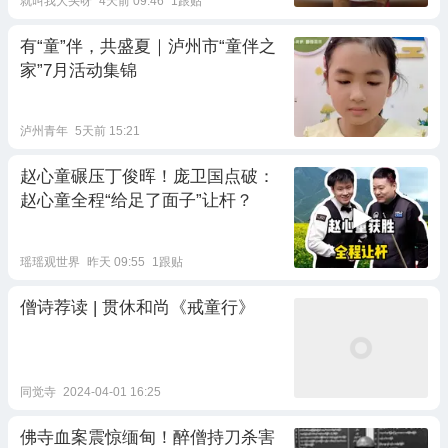
就叫我大头呀
4天前 09:46
1跟贴
有“童”伴，共盛夏｜泸州市“童伴之
家”7月活动集锦
泸州青年
5天前 15:21
赵心童碾压丁俊晖！庞卫国点破：
赵心童全程“给足了面子”让杆？
瑶瑶观世界
昨天 09:55
1跟贴
僧诗荐读 | 贯休和尚《戒童行》
同觉寺
2024-04-01 16:25
佛寺血案震惊缅甸！醉僧持刀杀害