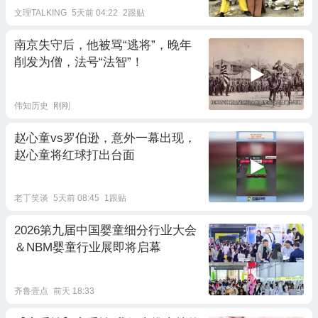
文理TALKING
5天前 04:22
2跟贴
南京失守后，他被骂“逃将”，晚年
削发为僧，法号“法智”！
伟知历史
刚刚
赵心童vs罗伯逊，意外一幕出现，
赵心童将红球打出台面
老丁笑谈
5天前 08:45
1跟贴
2026第九届中国婴童细分行业大会
＆NBM婴童行业展即将启幕
齐鲁壹点
前天 18:33