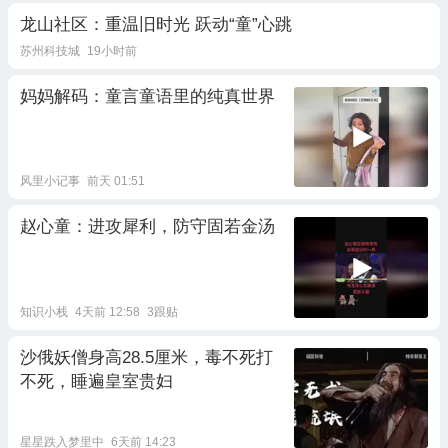
龙山社区：重温旧时光 跃动“童”心跳
苏州科技城
19小时前
妈妈解码：童言童语里的纯真世界
风里小记事
前天 01:51
赵心童：进攻犀利，防守固若金汤
知识小栈
4天前 12:58
3跟贴
沙俄妖僧身高28.5厘米，毒不死打
不死，睡遍皇室贵妇
星星跌入梦里中
6天前 14:23