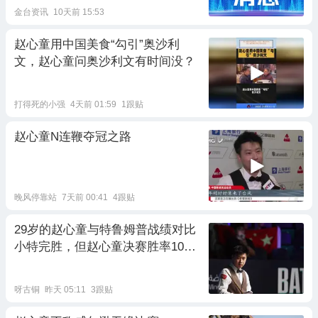
金台资讯
10天前 15:53
赵心童用中国美食“勾引”奥沙利
文，赵心童问奥沙利文有时间没？
打得死的小强
4天前 01:59
1跟贴
赵心童N连鞭夺冠之路
晚风停靠站
7天前 00:41
4跟贴
29岁的赵心童与特鲁姆普战绩对比
小特完胜，但赵心童决赛胜率10
0%
呀古铜
昨天 05:11
3跟贴