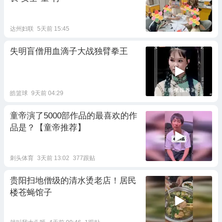
达州妇联
5天前 15:45
失明盲僧用血滴子大战独臂拳王
皓篮球
9天前 04:29
童帝演了5000部作品的最喜欢的作
品是？【童帝推荐】
刺头体育
3天前 13:02
377跟贴
贵阳扫地僧级的清水烫老店！居民
楼苍蝇馆子