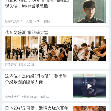
T1被KT横扫，Oner盲僧R闪都能出
现失误，faker当场黑脸
新游戏大妹子
6天前 12:35
1跟贴
弦音绕盛夏 童韵满大堂
好吃好耍
8天前 10:38
这四位才是内娱“扫地僧”！教出半
个娱乐圈的隐藏大佬！
海绵小土豆
6天前 01:39
15跟贴
日本28岁见习僧，泄愤火烧六百年