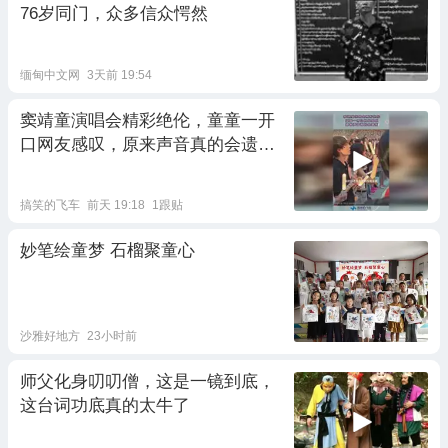
76岁同门，众多信众愕然
缅甸中文网
3天前 19:54
窦靖童演唱会精彩绝伦，童童一开
口网友感叹，原来声音真的会遗
传！
搞笑的飞车
前天 19:18
1跟贴
妙笔绘童梦 石榴聚童心
沙雅好地方
23小时前
师父化身叨叨僧，这是一镜到底，
这台词功底真的太牛了