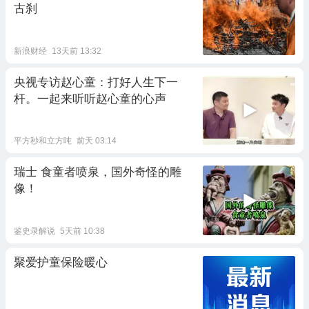
古刹
新浪财经
13天前 13:32
央视专访赵心童：打好人生下一
杆。一起来听听赵心童的心声
平方秒和立方吨
前天 03:14
瑞士 食童者喷泉，国外奇怪的雕
像！
鉴史录解说
5天前 10:38
聚爱护童保险暖心