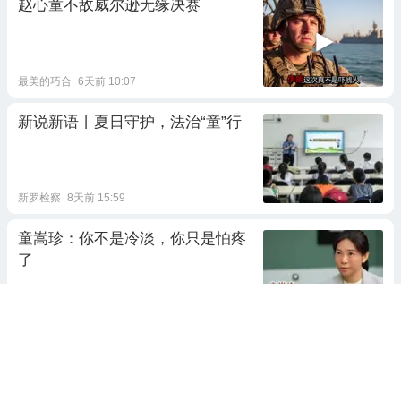
赵心童不敌威尔逊无缘决赛
最美的巧合
6天前 10:07
新说新语丨夏日守护，法治“童”行
新罗检察
8天前 15:59
童嵩珍：你不是冷淡，你只是怕疼
了
心的起点
前天 10:45
2跟贴
斯诺克上海大师赛赵心童对战凯伦
威尔逊囧哥，赵心童顶级破百