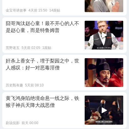
金宝哥讲故事
4天前 15:50
14跟贴
囧哥淘汰赵心童！最不开心的人不
是赵心童，而是特鲁姆普
荒野老五
5天前 02:05
1跟贴
奸杀上香女子，埋于梨园之中，世
人感叹：好一对恶毒淫僧
历史甄有趣
5天前 08:10
黄飞鸿身陷绝境命悬一线之际，铁
猴子神兵天降大战恶僧
剧说侃影
前天 00:00