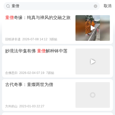
取消
童僧
奇缘：纯真与禅风的交融之旅
旧纸讲非遗
2026-07-08 14:12
3跟贴
妙境法华龛有佛
童僧
解种钵中莲
念佛思归
2026-02-04 07:19
7跟贴
古代奇事：童燦两世为僧
方外的山
2023-01-03 22:27