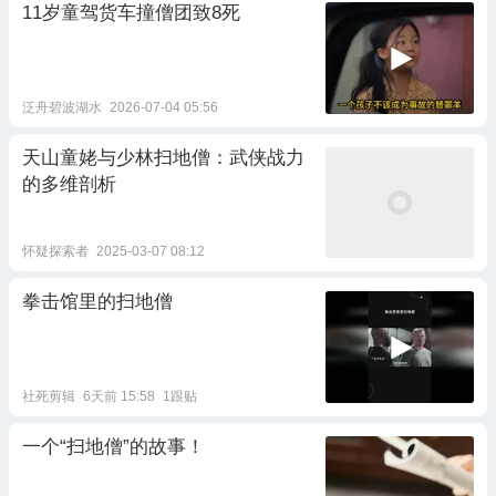
11岁童驾货车撞僧团致8死
泛舟碧波湖水
2026-07-04 05:56
天山童姥与少林扫地僧：武侠战力
的多维剖析
怀疑探索者
2025-03-07 08:12
拳击馆里的扫地僧
社死剪辑
6天前 15:58
1跟贴
一个“扫地僧”的故事！