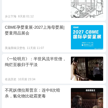
乡土宁海
8天前 01:12
CBME孕婴童展-2027上海母婴展|
婴童用品展会
美滋美味汉堡包
11天前 11:07
《一轮明月》：半世风流半世僧，
绚烂至极归于平淡
名说历史
10天前 23:34
不死妖僧拉斯普京：连中8次暗
杀，氰化物比砒霜更毒