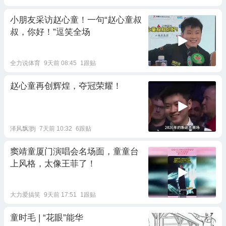
小朋友采访赵心童！一句“赵心童叔
叔，你好！”逗笑全场
全力说体育
9天前 08:45
1跟贴
赵心童再创辉煌，夺冠荣耀！
泽风飘渺j
7天前 10:32
6跟贴
窦靖童厦门演唱会名场面，童童台
上风格，太像王菲了！
大力爱搞笑
9天前 17:51
1跟贴
童时毛 | “花眼”能华