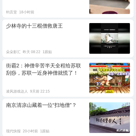
钧言堂
18小时前
少林寺的十三棍僧救唐王
朵朵影汇
昨天 08:22
1跟贴
街霸2：神僧辛苦半天全程给苏联
刮痧，苏联一近身神僧就慌了！
凌风游戏达人
9天前 22:15
南京清凉山藏着一位“扫地僧”？
现代快报
20小时前
1跟贴