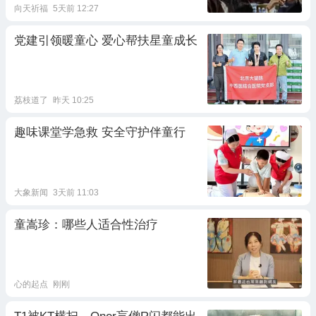
向天祈福
5天前 12:27
党建引领暖童心 爱心帮扶星童成长
荔枝道了
昨天 10:25
趣味课堂学急救 安全守护伴童行
大象新闻
3天前 11:03
童嵩珍：哪些人适合性治疗
心的起点
刚刚