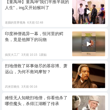
【童禹坤】童禹坤“我们半推半就的
人生”，ing又开始猴叫了
老腘的世界视角
6天前 02:48
印度神僧诡异一幕，恒河里的鳄
鱼，竟是他脚下的玩物
搞笑大工厂
3天前 10:15
1跟贴
扫地僧救了坏事做尽的慕容博、萧
远山，为何不救鸠摩智？
武侠百晓生
3天前 00:16
难怪无人知晓扫地僧，你看他杀了
哪些魔头，杀得江湖断了传承