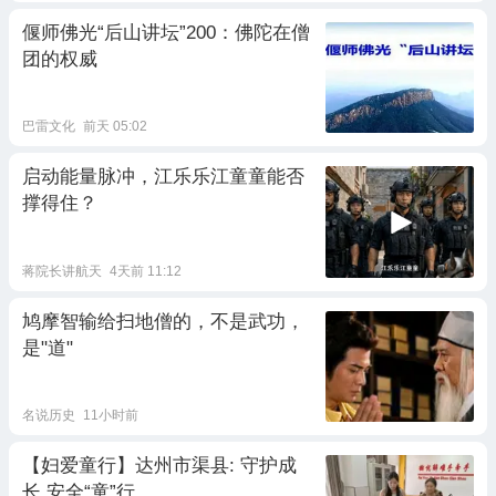
偃师佛光“后山讲坛”200：佛陀在僧
团的权威
巴雷文化
前天 05:02
启动能量脉冲，江乐乐江童童能否
撑得住？
蒋院长讲航天
4天前 11:12
鸠摩智输给扫地僧的，不是武功，
是"道"
名说历史
11小时前
【妇爱童行】达州市渠县: 守护成
长 安全“童”行