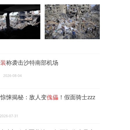
武装
称袭击沙特南部机场
2026-08-04
惊悚揭秘：敌人变
傀儡
！假面骑士zzz
2026-07-31