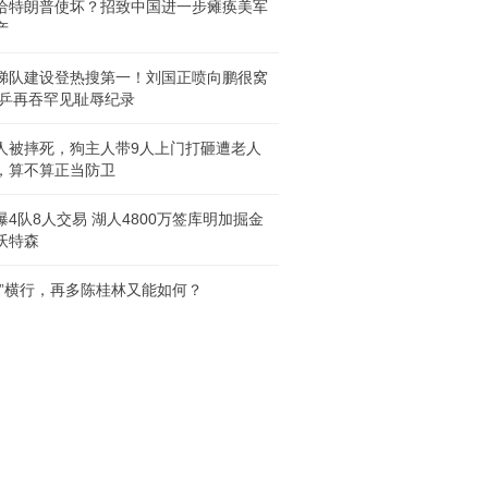
给特朗普使坏？招致中国进一步瘫痪美军
产
梯队建设登热搜第一！刘国正喷向鹏很窝
男乒再吞罕见耻辱纪录
人被摔死，狗主人带9人上门打砸遭老人
，算不算正当防卫
曝4队8人交易 湖人4800万签库明加掘金
沃特森
者”横行，再多陈桂林又能如何？