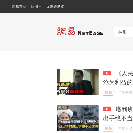
网易首页
应用
无障碍浏览
《人民
沦为利益的
视频
芋泥哈波
塔利班
出手绝不当
视频
主笔唐驳