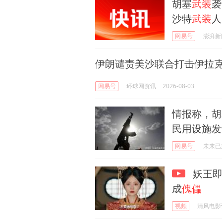
胡塞
武装
袭
沙特
武装
人
网易号
澎湃新
伊朗谴责美沙联合打击伊拉
网易号
环球网资讯
2026-08-03
情报称，胡
民用设施发
网易号
未来已
妖王即
成
傀儡
视频
清风电影