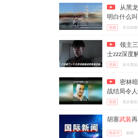
从黑龙
明白什么叫
视频
东北姑娘
领主三
士zzz深度
视频
巫马晨辰
密林暗
战结局令人
视频
美豆看剧
胡塞
武装
再
网易号
财闻