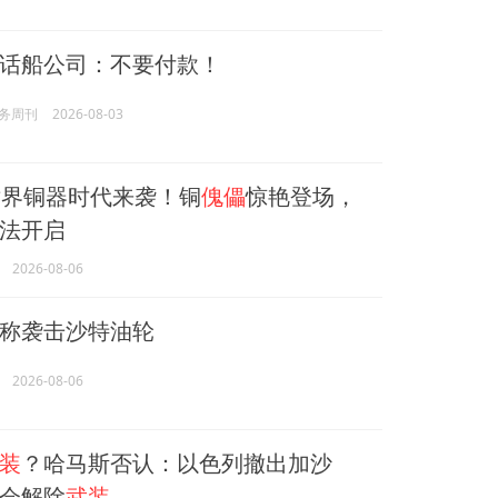
话船公司：不要付款！
务周刊
2026-08-03
界铜器时代来袭！铜
傀儡
惊艳登场，
法开启
2026-08-06
称袭击沙特油轮
2026-08-06
装
？哈马斯否认：以色列撤出加沙
会解除
武装