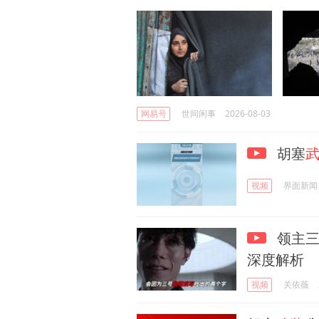
网易号
世间闲事
2026-08-03
胡塞
视频
界面新闻
领主三
深度解析
视频
关依薇