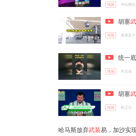
视频
冲云模玩
胡塞
视频
老表是个
统一底
视频
辛总说
胡塞
视频
秋之洁
哈马斯放弃
武装
易，加沙实