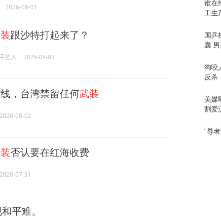
谁在
2026-08-01
工生
武装
跟沙特打起来了？
国乒
囊 
手艺人
2026-08-03
狗咬
反杀
线，台湾禁留任何
武装
美媒
割爱
2026-08-02
“尊
武装
否认要在红海收费
2026-07-31
现和平难。