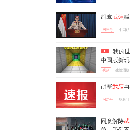
胡塞
武装
喊
网易号
中国航
我的世
中国版新玩
视频
生性洒脱
胡塞
武装
再
网易号
财联社
同意解除
武
前，我们不