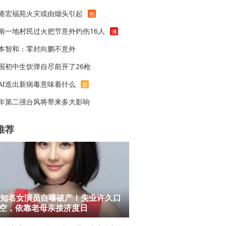
港宏福苑火灾或由烟头引起
热
南一地村民过火把节意外灼伤16人
沸
本智和：零封向鹏不意外
国初中生饮弹自尽前开了26枪
AI造出新病毒意味着什么
新
年第二强台风将带来多大影响
推荐
岁知名女演员自曝破产！失业许久口
空，依靠老母亲接济度日