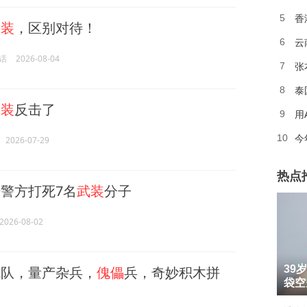
香
5
武装
，区别对待！
云
6
话
2026-08-04
张
7
泰
8
武装
反击了
用
9
今
10
2026-07-29
热点
警方打死7名
武装
分子
2026-08-02
1
队，量产杂兵，
傀儡
兵，奇妙积木拼
39
2
袋空
3