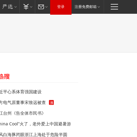
登录
注册免费邮箱
近平心系体育强国建设
方电气原董事宋致远被查
沸
江台州《告全体市民书》
China Cool”火了，老外爱上中国避暑游
风白海豚闭眼浙江上海处于危险半圆