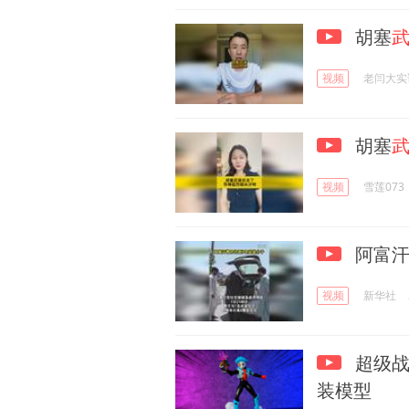
胡塞
视频
老闫大实
胡塞
视频
雪莲073
阿富汗
视频
新华社
超级战
装模型