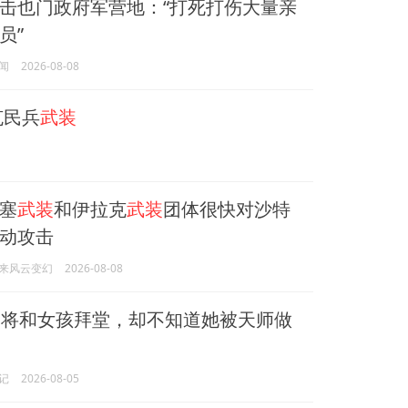
击也门政府军营地：“打死打伤大量亲
员”
闻
2026-08-08
克民兵
武装
塞
武装
和伊拉克
武装
团体很快对沙特
动攻击
来风云变幻
2026-08-08
将和女孩拜堂，却不知道她被天师做
记
2026-08-05