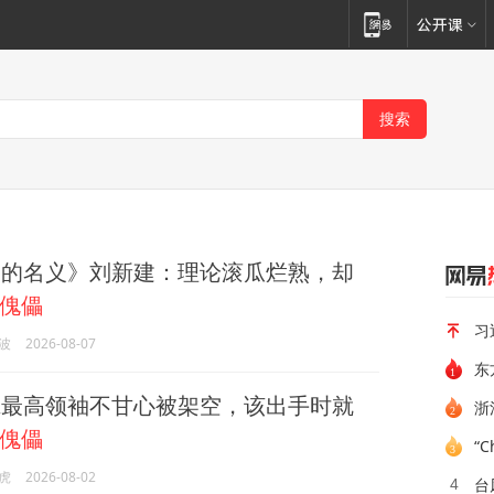
的名义》刘新建：理论滚瓜烂熟，却
傀儡
习
波
2026-08-07
东
最高领袖不甘心被架空，该出手时就
浙
傀儡
“
虎
2026-08-02
台
4