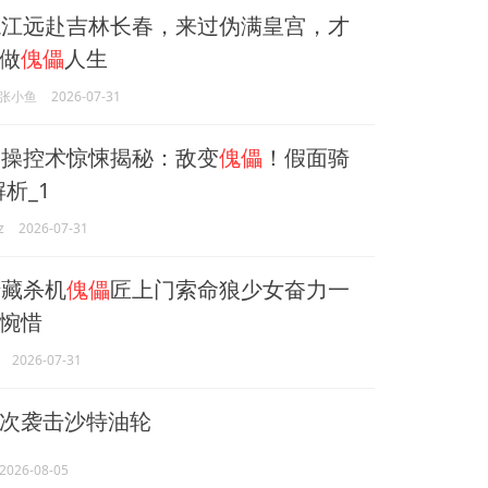
江远赴吉林长春，来过伪满皇宫，才
做
傀儡
人生
张小鱼
2026-07-31
操控术惊悚揭秘：敌变
傀儡
！假面骑
解析_1
z
2026-07-31
藏杀机
傀儡
匠上门索命狼少女奋力一
惋惜
2026-07-31
次袭击沙特油轮
2026-08-05