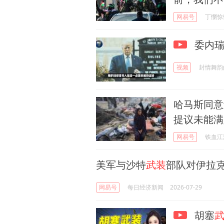
网易号
丁懰惊
委内瑞
视频
封情舞韵
哈马斯同意
提议未能满
网易号
铁血江
美军与沙特
武装
部队对伊拉
网易号
每日经济新闻
2026-07-29
胡塞