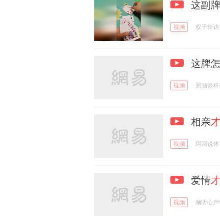
这副牌
视频
权子街访
这牌怎
视频
照涵谈科
相亲
视频
阿清说体
爱情
视频
倾听心声