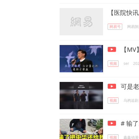
【医院快讯
网易号
网易陕
【MV
视频
ser
20
可是老
视频
乌鸦追剧
# 输
视频
鑫鑫动漫