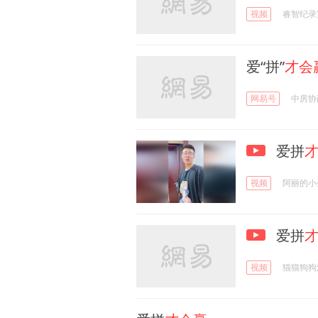
视频
睿智纪录
爱“拼”
才会
网易号
中房协
爱拼
视频
阿丽的小
爱拼
视频
猫猫狗狗