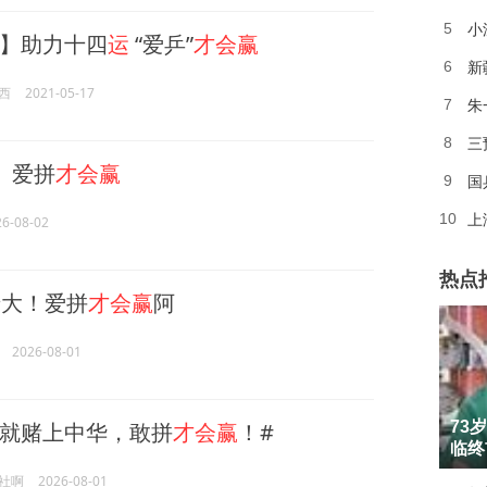
小
5
】助力十四
运
“爱乒”
才会赢
6
西
2021-05-17
朱
7
三
8
】爱拼
才会赢
国
9
上
10
26-08-02
热点
大！爱拼
才会赢
阿
2026-08-01
1
了就赌上中华，敢拼
才会赢
！#
73
2
临终
社啊
2026-08-01
3