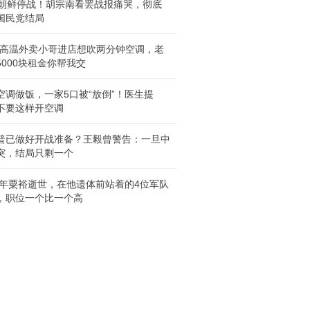
年朝鲜停战！胡宗南看罢战报痛哭，彻底
国民党结局
℃高温外卖小哥进店想吹两分钟空调，老
5000块租金你帮我交
空调做饭，一家5口被“放倒”！医生提
不要这样开空调
普已做好开战准备？王毅曾警告：一旦中
突，结局只剩一个
84年粟裕逝世，在他遗体前站着的4位军队
，职位一个比一个高