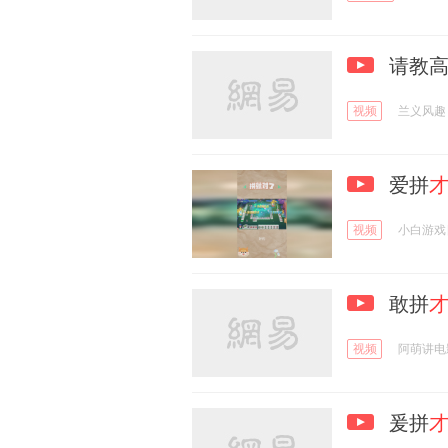
请教高
视频
兰义风趣
爱拼
视频
小白游戏
敢拼
视频
阿萌讲电
爰拼