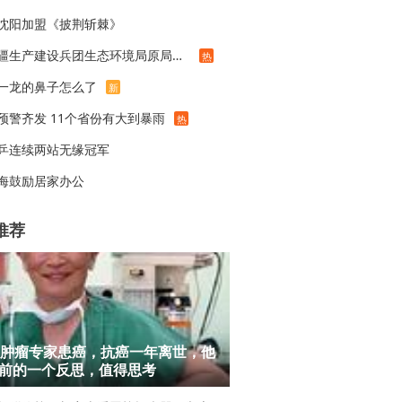
沈阳加盟《披荆斩棘》
新疆生产建设兵团生态环境局原局长被查
热
一龙的鼻子怎么了
新
预警齐发 11个省份有大到暴雨
热
乒连续两站无缘冠军
海鼓励居家办公
推荐
岁肿瘤专家患癌，抗癌一年离世，他
前的一个反思，值得思考