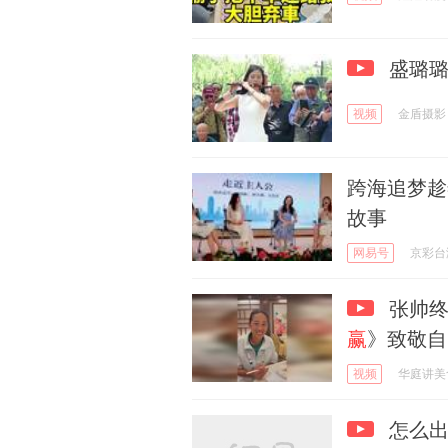
盛璐璐
视频
金盾摄影
跨海追梦趁
故事
网易号
京彩台
张帅终
赢
》致敬自
视频
华庭讲美
怎么出