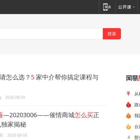
请怎么选？
5
家中介帮你搞定课程与
从
g
2026-08-05
路
薇
—20203006——催情商城
怎么买
正
,独家揭秘
台
剧
2026-08-08
部
4