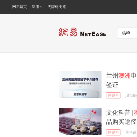
网易首页
应用
无障碍浏览
兰州
澳洲
申
签证
网易号
Jshixin
文化科普|
品购买途径
网易号
星动说