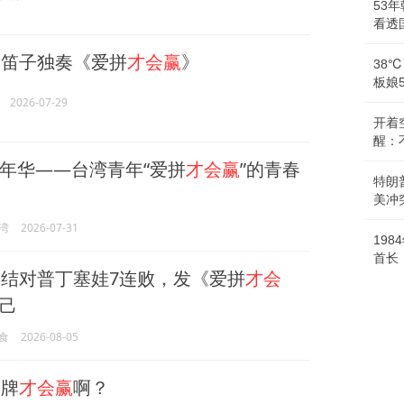
53
看透
笛子独奏《爱拼
才会赢
》
38
板娘
2026-07-29
开着
醒：
年华——台湾青年“爱拼
才会赢
”的青春
特朗
美冲
湾
2026-07-31
19
首长
结对普丁塞娃7连败，发《爱拼
才会
己
食
2026-08-05
牌
才会赢
啊？