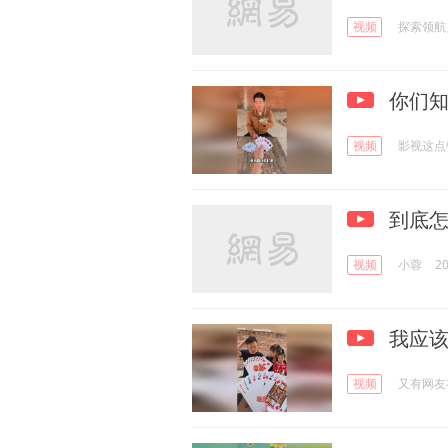
视频
探索领航
你们知
视频
影视这点
到底怎
视频
小蓉
20
我应该
视频
又有网友