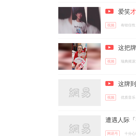
爱笑
视频
有钳任性
这把牌
视频
瑞典摇滚
这牌到
视频
优质音乐
遭遇人际「
网易号
十分心