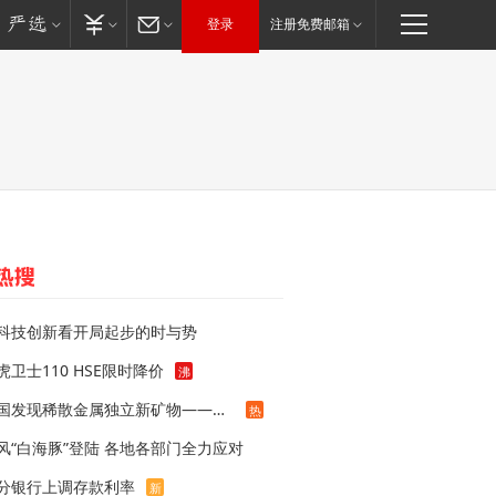
登录
注册免费邮箱
科技创新看开局起步的时与势
虎卫士110 HSE限时降价
沸
我国发现稀散金属独立新矿物——乌斯河锗矿
热
风“白海豚”登陆 各地各部门全力应对
分银行上调存款利率
新