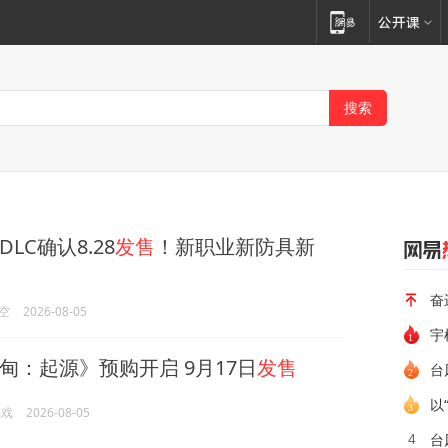
LC确认8.28
发售
！新职业新防具新
奋
空
2026-08-05
宇
甸：起源》预购开启 9月17日
发售
台
以
游戏
2026-08-05
台
4