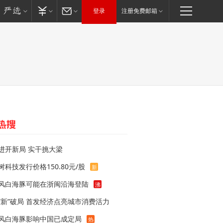
登录
注册免费邮箱
进开新局 实干挑大梁
树科技发行价格150.80元/股
新
风白海豚可能在浙闽沿海登陆
沸
“新”破局 首发经济点亮城市消费活力
风白海豚影响中国已成定局
热