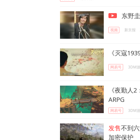
东野圭
视频
新京报
《灭寇193
网易号
3DM
《夜勤人2
ARPG
网易号
3DM
发售
不到六
加密保护