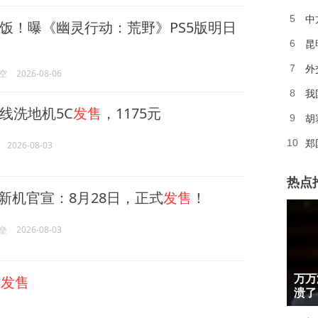
中
5
饭！曝《幽灵行动：荒野》PS5版明日
昆
6
7
空
2026-08-06
我
8
线洗地机5C
发售
，1175元
胡
9
郑
10
2026-08-03
热点
！新机官宣：8月28日，正式
发售
！
垒
2026-08-03
1
式
发售
万万
2
溃了
3