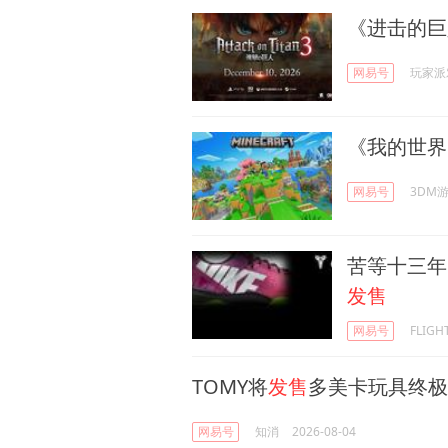
《进击的巨人
网易号
玩家派对
《我的世界》S
网易号
3DM
苦等十三年
发售
网易号
FLIG
TOMY将
发售
多美卡玩具终极
网易号
知消
2026-08-04