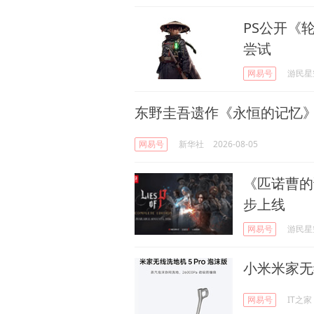
PS公开《
尝试
网易号
游民星
东野圭吾遗作《永恒的记忆
网易号
新华社
2026-08-05
《匹诺曹的
步上线
网易号
游民星
小米米家无
网易号
IT之家