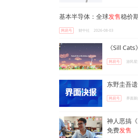
基本半导体：全球
发售
稳价
网易号
财中社
2026-08-03
《Sill C
网易号
游民星
东野圭吾遗
网易号
界面新
神人恶搞《
免费
发售