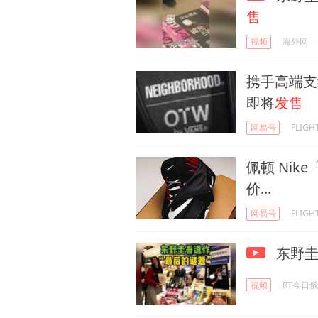
售
视频
海外网
携手高端支线！
即将
发售
网易号
FLIG
佩顿 Ni
价...
网易号
FLIG
东野圭
视频
RT今日