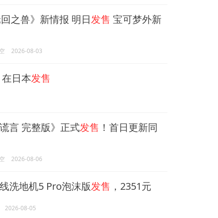
轮回之兽》新情报 明日
发售
宝可梦外新
空
2026-08-03
》在日本
发售
谎言 完整版》正式
发售
！首日更新同
空
2026-08-06
线洗地机5 Pro泡沫版
发售
，2351元
2026-08-05