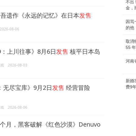
不出
金，
吾遗作《永远的记忆》在日本
发售
因骂
的他
2026-08-06
取消
55
9：上川往事》8月6日
发售
核平日本岛
河南
游戏
2026-08-03
新婚
：无尽宝库》9月2日
发售
经营冒险
费9
游戏
2026-08-06
个月，黑客破解《红色沙漠》Denuvo