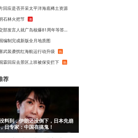
方回应是否开采太平洋海底稀土资源
明石林火把节
沸
外交部发言人就广岛核爆81周年等答记者问
国编制完成新版全月地质图
塞武装袭扰红海航运行动升级
热
国霖回应去景区上班被保安拦下
热
推荐
没料到，伊朗还没倒下，日本先崩
，日专家：中国在搞鬼！