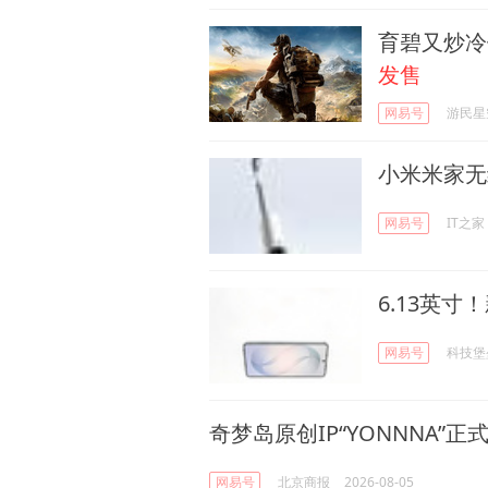
育碧又炒冷
发售
网易号
游民星
小米米家无
网易号
IT之家
6.13英寸
网易号
科技堡
奇梦岛原创IP“YONNNA”正
网易号
北京商报
2026-08-05