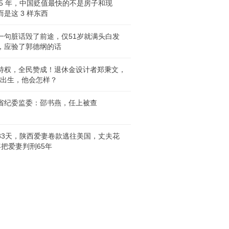
 5 年，中国贬值最快的不是房子和现
而是这 3 样东西
一句脏话毁了前途，仅51岁就满头白发
，应验了郭德纲的话
特权，全民赞成！退休金设计者郑秉文，
 年出生，他会怎样？
省纪委监委：邵书燕，任上被查
33天，陕西爱妻卷款逃往美国，丈夫花
年把爱妻判刑65年