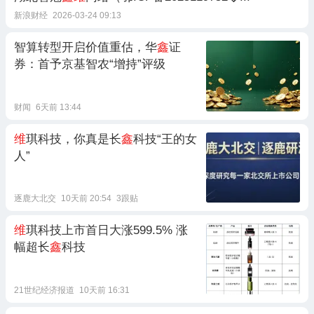
新浪财经
2026-03-24 09:13
智算转型开启价值重估，华
鑫
证
券：首予京基智农“增持”评级
财闻
6天前 13:44
维
琪科技，你真是长
鑫
科技“王的女
人”
逐鹿大北交
10天前 20:54
3跟贴
维
琪科技上市首日大涨599.5% 涨
幅超长
鑫
科技
21世纪经济报道
10天前 16:31