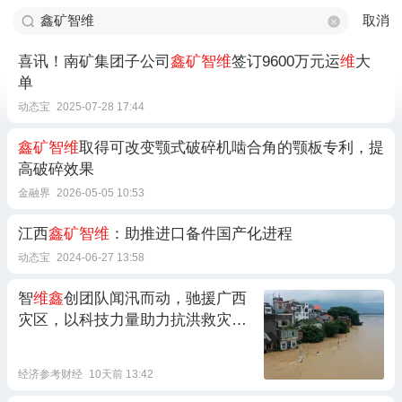
取消
喜讯！南矿集团子公司
鑫矿智维
签订9600万元运
维
大
单
动态宝
2025-07-28 17:44
鑫矿智维
取得可改变颚式破碎机啮合角的颚板专利，提
高破碎效果
金融界
2026-05-05 10:53
江西
鑫矿智维
：助推进口备件国产化进程
动态宝
2024-06-27 13:58
智
维鑫
创团队闻汛而动，驰援广西
灾区，以科技力量助力抗洪救灾、
灾后重建
经济参考财经
10天前 13:42