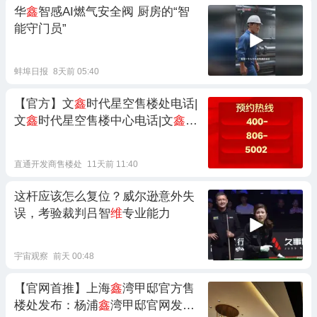
华
鑫
智感AI燃气安全阀 厨房的“智
能守门员”
蚌埠日报
8天前 05:40
【官方】文
鑫
时代星空售楼处电话|
文
鑫
时代星空售楼中心电话|文
鑫
时
代星空开发商预约电话： 全
维
配套
人居范本
直通开发商售楼处
11天前 11:40
这杆应该怎么复位？威尔逊意外失
误，考验裁判吕智
维
专业能力
宇宙观察
前天 00:48
【官网首推】上海
鑫
湾甲邸官方售
楼处发布：杨浦
鑫
湾甲邸官网发布