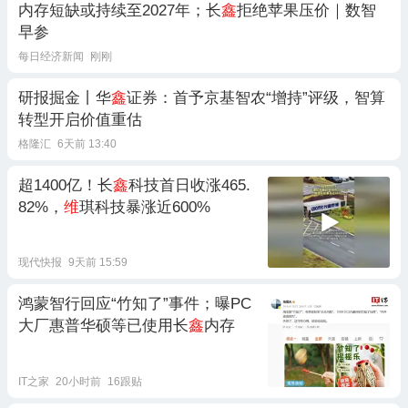
内存短缺或持续至2027年；长
鑫
拒绝苹果压价｜数智
早参
每日经济新闻
刚刚
研报掘金丨华
鑫
证券：首予京基智农“增持”评级，智算
转型开启价值重估
格隆汇
6天前 13:40
超1400亿！长
鑫
科技首日收涨465.
82%，
维
琪科技暴涨近600%
现代快报
9天前 15:59
鸿蒙智行回应“竹知了”事件；曝PC
大厂惠普华硕等已使用长
鑫
内存
IT之家
20小时前
16跟贴