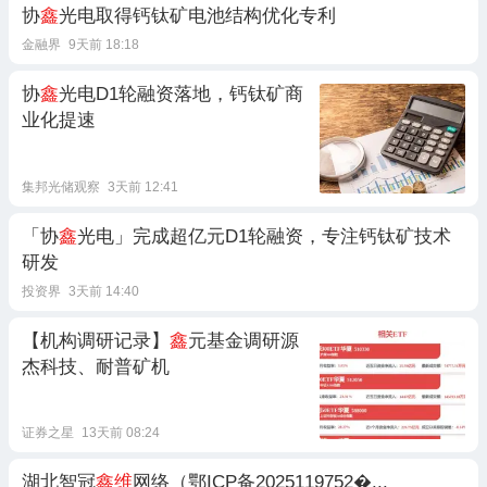
协
鑫
光电取得钙钛矿电池结构优化专利
金融界
9天前 18:18
协
鑫
光电D1轮融资落地，钙钛矿商
业化提速
集邦光储观察
3天前 12:41
「协
鑫
光电」完成超亿元D1轮融资，专注钙钛矿技术
研发
投资界
3天前 14:40
【机构调研记录】
鑫
元基金调研源
杰科技、耐普矿机
证券之星
13天前 08:24
湖北智冠
鑫维
网络（鄂ICP备2025119752�...