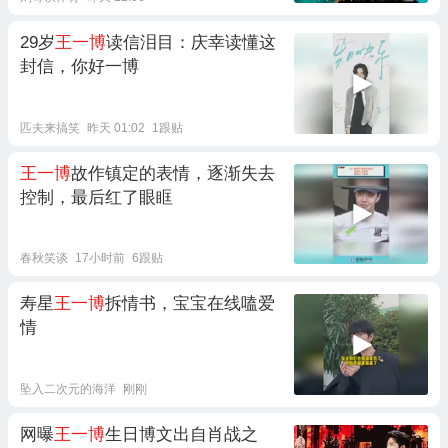
29岁
王一博
读信泪目：庆幸读懂这
封信，你好一博
匹夫来搞笑
昨天 01:02
1跟贴
王一博
故作镇定的表情，逐渐失去
控制，最后红了眼眶
春秋笑谈
17小时前
6跟贴
寿星
王一博
拆情书，宝宝在线嗑爱
情
坠入二次元的海洋
刚刚
网曝
王一博
生日博文出自肖战之