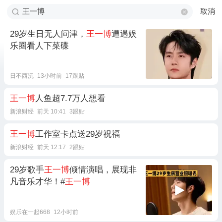
取消
29岁生日无人问津，
王一博
遭遇娱
乐圈看人下菜碟
日不西沉
13小时前
17跟贴
王一博
人鱼超7.7万人想看
新浪财经
前天 10:41
3跟贴
王一博
工作室卡点送29岁祝福
新浪财经
前天 12:17
2跟贴
29岁歌手
王一博
倾情演唱，展现非
凡音乐才华！#
王一博
娱乐在一起668
12小时前