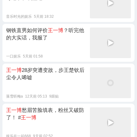
音乐时光的娱乐
5天前 18:32
钢铁直男如何评价
王一博
？听完他
的大实话，我服了
一口娱乐
5天前 01:58
王一博
28岁突遭变故，步王楚钦后
尘令人唏嘘
落雪听梅a
12天前 05:13
9跟贴
王一博
愁眉苦脸填表，粉丝又破防
了！ #
王一博
娱乐在一起668
9天前 02:52