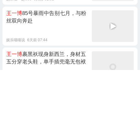
王一博
85号暴雨中告别七月，与粉
丝双向奔赴
娱乐喵喵说
6天前 07:44
王一博
裹黑袄现身新西兰，身材五
五分穿老头鞋，单手插兜毫无包袱
娱说瑜悦
3天前 17:05
7跟贴
肖战
王一博
谁演技更好？著名导演
采访揭晓答案，直言二人各有千秋
仙味少女心
昨天 09:07
29跟贴
网曝肖战
王一博
合体过生日！还爆