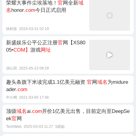
荣耀大事件尘埃落地！
官
网全新
域
名
honor
.com
今日正式启用
快科技
2024-03-31 02:19
新盛娱乐公平公正注册
官
网【XS80
05•
COM】
游戏
网址
润心田
2025-05-23 09:29
趣头条旗下米读完成1.1亿美元融资
官
网
域名
为midure
ader
.com
中介网
2021-03-05 17:46
顶级
域名
ai
.com
开价1亿美元出售，目前定向至DeepSe
ek
官
网
TechWeb
2025-03-03 11:27
5跟贴