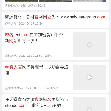
售楼处置业专线
10天前 10:42
海源复材：公司
官
网
网址
为：www.haiyuan-group
.com
证券之星
2024-04-17 17:24
域名
tent
.com
易主加密货币平台，
新
网站
即将上线！
西部数码
2021-02-20 11:53
1跟贴
ag真人官
网坚持理想，成功自会追
随
艾文将将生活
2024-10-09 19:14
1跟贴
任天堂宣布客服
官
网
域名
更换为“ni
ntendo
.com
”，此前URL仍有效