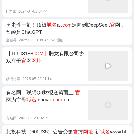
IT之家
2024-07-02 14:44
历史性一刻！顶级
域名
ai
.com
定向到DeepSeek
官
网，
曾经是ChatGPT
金融界
2025-02-10 09:33
249跟贴
【TL99818•
COM】
腾龙有限公司游
戏注册
官
网
网址
妙绽奇章
2025-05-23 21:14
有名网：联想Q3财报逆势而上
官
网为字母
域名
lenovo
.com.
cn
有名网
2021-02-20 16:19
北投科技（600936）公告变更
官
方
网址
新
域名
www.bt