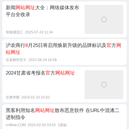
新闻
网站网址
大全：网络媒体发布
平台全收录
智能潮流汇
2025-07-24 11:34
沪农商行
8
月25日将启用焕新升级的品牌标识及
官
方
网
站网址
乐居财经官方
2022-08-24 16:09
2024甘肃省考报名
官
方
网站网址
甘肃华图
2024-01-15 15:02
黑客利用知名
网站网址
散布恶意软件 在URL中混淆二
进制指令
cnBeta.COM
2024-02-02 03:02
1跟贴