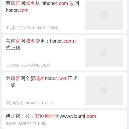
荣耀
官
网
域名
从 hihonor
.com
改回
honor
.com
IT之家
2024-03-31 00:22
12跟贴
荣耀
官
网
域名
变更：honor
.com
正
式上线
三言科技
2024-03-31 13:36
荣耀
官
网全新
域名
honor
.com
正式
上线
中国网资讯
2024-03-31 12:17
伊之密：公司
官
网
网址
为www.yizumi
.com
金融界
2025-02-25 11:52