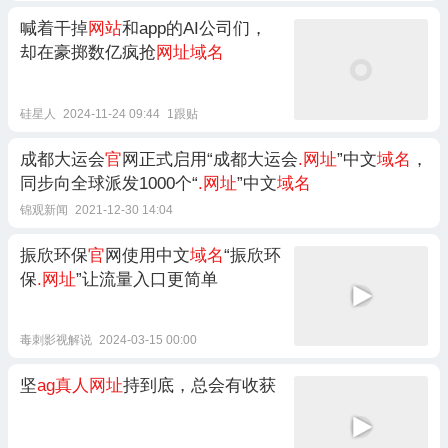
喊着干掉
网站
和app的AI公司们，
却在豪掷数亿疯抢
网址域名
硅星人
2024-11-24 09:44
1跟贴
成都大运会
官
网正式启用“成都大运会
.网址
”中文
域名
，
同步向全球派发1000个“
.网址
”中文
域名
锦观新闻
2021-12-30 14:04
振欣环保
官
网使用中文
域名
“振欣环
保
.网址
”让流量入口更简单
毒刺影视解说
2024-03-15 00:00
坚
ag真人网址
持到底，总会有收获