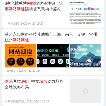
8
家色情赌博
网站
被封停注销，涉
事
网站网址
链接被恶意劫持篡改，
相关链接已无法访问
中国能源网
2026-04-27 15:27
苏州永阳网络科技其他城市上海、南京、无锡、常州、
杭州
网站网址
hankury
2026-04-11 21:19
网易
考拉
.网址
中文
域名
助力品牌
全球战略布局
米商谈网络资源
2021-04-20 13:33