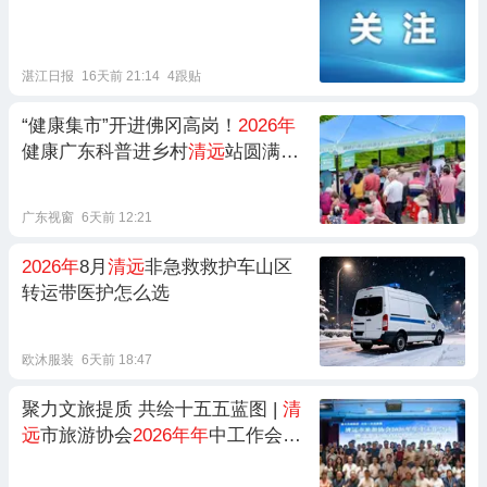
湛江日报
16天前 21:14
4跟贴
“健康集市”开进佛冈高岗！
2026年
健康广东科普进乡村
清远
站圆满收
官
广东视窗
6天前 12:21
2026年
8月
清远
非急救救护车山区
转运带医护怎么选
欧沐服装
6天前 18:47
聚力文旅提质 共绘十五五蓝图 |
清
远
市旅游协会
2026年年
中工作会议
暨文旅行业高质量发展大讲堂顺利