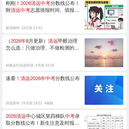
刚刚！
2026清远中考
分数线公布！
附
清远中考
志愿填报时间、填报指
南、投档录取规定→
新浪财经
24天前 23:41
（
2026年
8月更新）
清远
甲醛治理
怎么选：只做治理、不做检测的专
业CMA 资质实验室——贝森安醛
甲醛治理中心室内空气及环境治理
创睿达行信息科技
4天前 10:20
速看！
清远2026年中考
分数线公布
清远发布
24天前 19:21
4跟贴
2026清远
中心城区第四梯队
中考
录
取分数线公布！新生注意及时报到