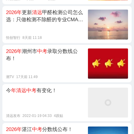
2026年
更新
清远
甲醛检测公司怎么
选：只做检测不除醛的专业CMA资
质实验室——居安环保CMA甲醛检
测中心
恒创智行
8天前 11:18
2026年
潮州市
中考
录取分数线公
布！
潮TV
17天前 11:49
今
年清远中考
有变化！
清远发布
2022-01-19 04:33
4跟贴
2026年
湛江
中考
分数线公布！