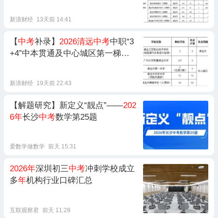
注册！录取查询入口→
新浪财经
13天前 14:41
【
中考
补录】
2026清远中考
中职“3
+4”中本贯通及中心城区第一梯队
学校补录即将开始！
新浪财经
19天前 22:43
【解题研究】新定义“靓点”——
202
6年
长沙
中考
数学第25题
爱数学做数学
前天 15:31
2026年
深圳初三
中考
冲刺学校成立
多
年
机构行业口碑汇总
互联观察君
前天 11:28