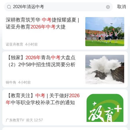
取消
深耕教育筑芳华
中考
捷报耀盛夏 |
诺亚舟教育
2026年中考
大捷
诺亚舟教育
4小时前
【独家】
2026年
青岛
中考
大盘点
（2）2中58中招生情况简要分析
铜牛角
4小时前
【教育关注】
中考
| 关于做好
2026
年
中等职业学校补录工作的通知
广东教育TV
前天 12:57