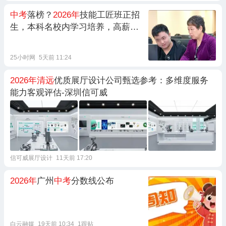
中考
落榜？
2026年
技能工匠班正招
生，本科名校内学习培养，高薪就
业！
25小时网
5天前 11:24
2026年清远
优质展厅设计公司甄选参考：多维度服务
能力客观评估-深圳信可威
信可威展厅设计
11天前 17:20
2026年
广州
中考
分数线公布
白云融媒
19天前 10:34
1跟贴