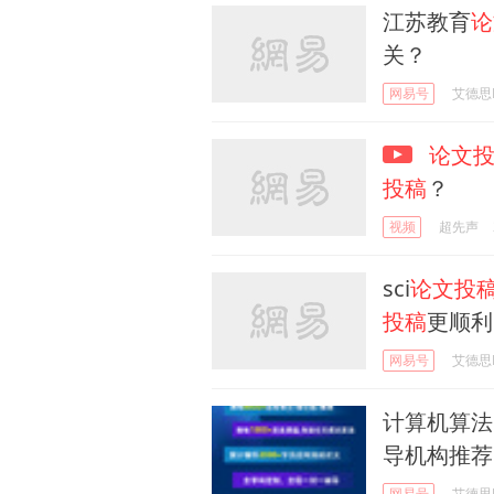
江苏教育
论
关？
网易号
艾德思Ed
论文
投稿
？
视频
超先声
sci
论文投
投稿
更顺利
网易号
艾德思Ed
计算机算法s
导机构推荐
网易号
艾德思Ed