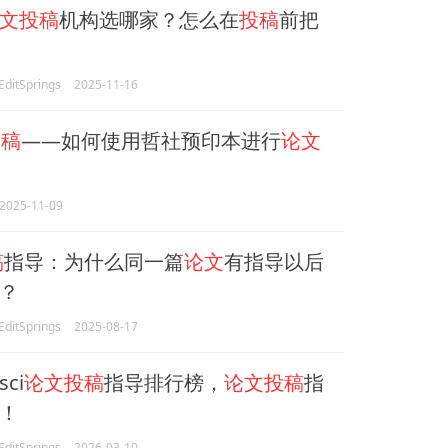
文投稿
机构选哪家？怎么在
投稿
前把
itSprings
2025-11-16
投稿
——如何使用哲社预印本进行
论文
2025-11-09
稿
指导：为什么同一篇
论文
有指导以后
？
itSprings
2025-08-17
ci
论文投稿
指导排行榜，
论文投稿
指
！
itSprings
2026-03-10