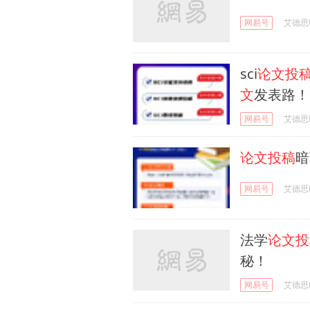
网易号
艾德思Ed
sci
论文投
文
发表路！
网易号
艾德思Ed
论文投稿
暗
网易号
艾德思Ed
法学
论文投
秘！
网易号
艾德思Ed