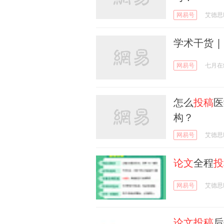
网易号
艾德思Ed
学术干货 |
网易号
七月在
怎么
投稿
医
构？
网易号
艾德思Ed
论文
全程
投
网易号
艾德思Ed
论文投稿
后