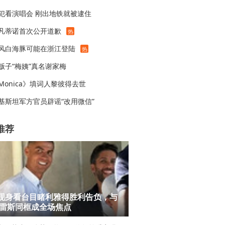
犯看演唱会 刚出地铁就被逮住
凡蒂诺首次公开道歉
热
风白海豚可能在浙江登陆
热
贩子“梅姨”真名谢家梅
Monica》填词人黎彼得去世
基斯坦军方官员辟谣“改用微信”
推荐
现身看台目睹利雅得胜利告负，与
雷斯同框成全场焦点