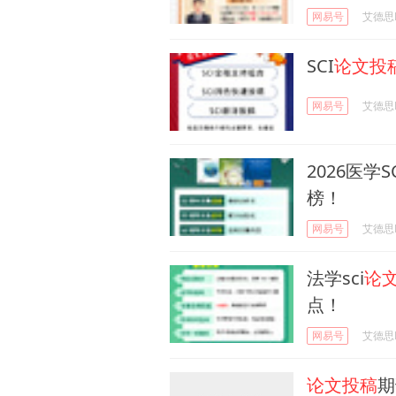
网易号
艾德思Ed
SCI
论文投
网易号
艾德思Ed
2026医学S
榜！
网易号
艾德思Ed
法学sci
论
点！
网易号
艾德思Ed
论文投稿
期