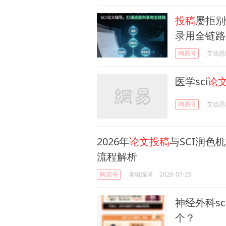
投稿
屡拒别
录用全链路
网易号
艾德思Ed
医学sci
论
网易号
艾德思Ed
2026年
论文投稿
与SCI润色
流程解析
网易号
美辑编译
2026-07-29
神经外科sc
个？