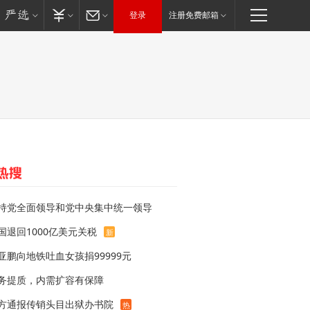
登录
注册免费邮箱
持党全面领导和党中央集中统一领导
国退回1000亿美元关税
新
亚鹏向地铁吐血女孩捐99999元
务提质，内需扩容有保障
方通报传销头目出狱办书院
热