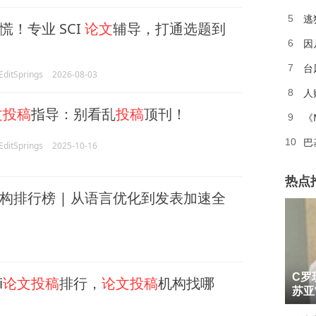
逃
5
慌！专业 SCI
论文
辅导，打通选题到
因
6
台
7
itSprings
2026-08-03
人
8
文投稿
指导：别看乱
投稿
顶刊！
《
9
巴
10
itSprings
2025-10-16
热点
机构排行榜 | 从语言优化到发表加速全
1
C罗
i
论文投稿
排行，
论文投稿
机构找哪
2
苏亚
3