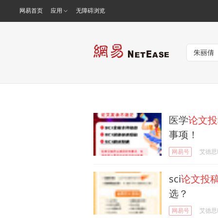
网易首页
应用
无障碍浏览
医学
论文投
事项！
网易号
艾德思Ed
sci
论文投
选？
网易号
艾德思Ed