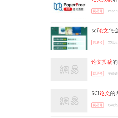
网易号
Pape
sci
论文
怎
网易号
艾德思Ed
论文投稿
的
网易号
美辑编
SCI
论文
的
网易号
职称文