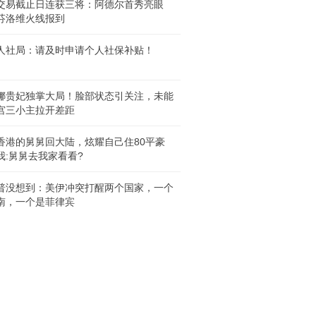
交易截止日连获三将：阿德尔首秀亮眼
芬洛维火线报到
人社局：请及时申请个人社保补贴！
娜贵妃独掌大局！脸部状态引关注，未能
宫三小主拉开差距
香港的舅舅回大陆，炫耀自己住80平豪
我:舅舅去我家看看?
普没想到：美伊冲突打醒两个国家，一个
南，一个是菲律宾