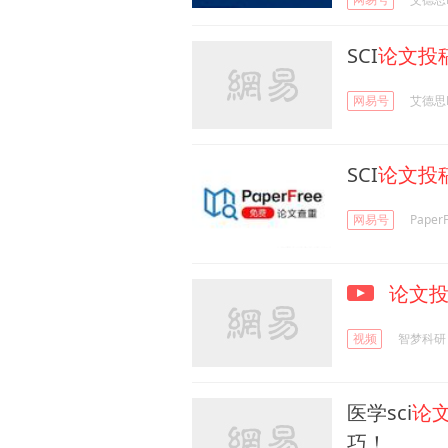
SCI
论文投
网易号
艾德思Ed
SCI
论文投
网易号
Pape
论文
视频
智梦科研
医学sci
论
巧！