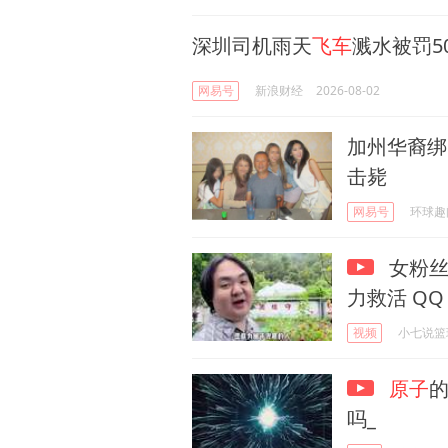
深圳司机雨天
飞车
溅水被罚5
网易号
新浪财经
2026-08-02
加州华裔绑
击毙
网易号
环球趣
女粉丝
力救活 Q
视频
小七说篮
原子
的
吗_