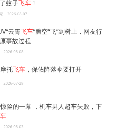
了蚊子
飞车
！
家
2026-08-07
UV“云霄
飞车
”腾空“飞”到树上，网友行
原事故过程
2026-08-08
摩托
飞车
，保佑降落伞要打开
2026-07-29
惊险的一幕 ，机车男人超车失败，下
车
2026-08-03