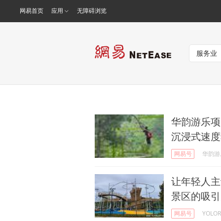
网易首页
应用
无障碍浏览
华韵游乐项
沉浸式速度
网易号
华韵游
让年轻人主
景区的吸引
网易号
YOL