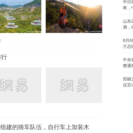
中日
将，
山东
酒，
2
8月
兰总
前行
中央
整通
郑丽
议言
组建的骑车队伍，自行车上加装木