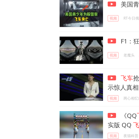
美国青
视频
RT今日
F1：
视频
老魔头
飞车
示惊人真相
视频
两心相忆
《QQ
实版 QQ
视频
夜猫科普