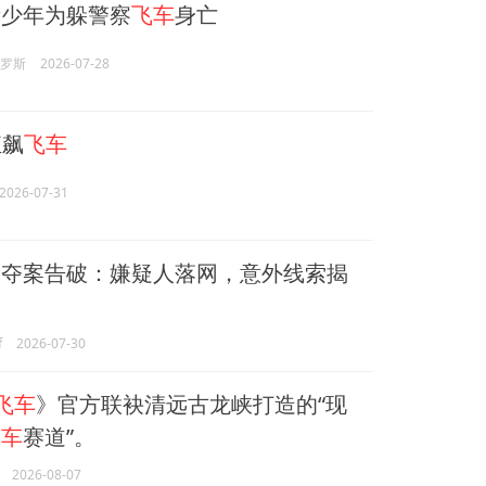
少年为躲警察
飞车
身亡
俄罗斯
2026-07-28
狂飙
飞车
2026-07-31
抢夺案告破：嫌疑人落网，意外线索揭
f
2026-07-30
飞车
》官方联袂清远古龙峡打造的“现
飞车
赛道”。
2026-08-07