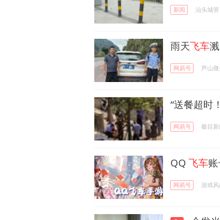
新闻
汕头城管
雨天
飞车
溅
网易号
芦山微
“送餐超时
网易号
极目新
QQ
飞车
账
网易号
游戏风