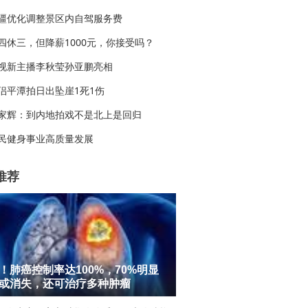
疆优化调整景区内自驾服务费
四休三，但降薪1000元，你接受吗？
视新主播李秋莹孙亚鹏亮相
侣平潭拍日出坠崖1死1伤
家辉：到内地拍戏不是北上是回归
民健身事业高质量发展
推荐
！肺癌控制率达100%，70%明显
或消失，还可治疗多种肿瘤