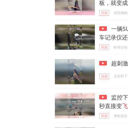
板，就变成
视频
搞怪幽默
一辆S
车记录仪还
视频
蚌埠日报
超刺激
视频
瓜田料下
监控下
秒直接变
飞
视频
乘彬搞笑