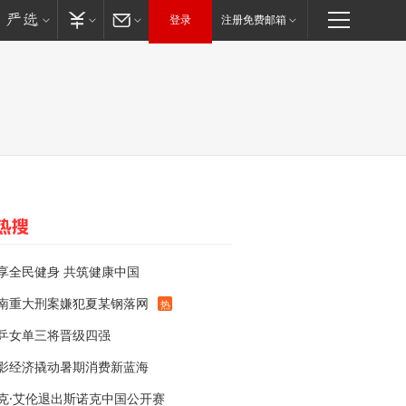
登录
注册免费邮箱
享全民健身 共筑健康中国
南重大刑案嫌犯夏某钢落网
热
乒女单三将晋级四强
影经济撬动暑期消费新蓝海
克·艾伦退出斯诺克中国公开赛