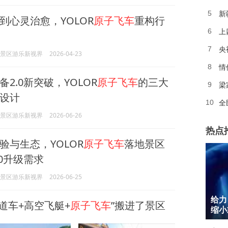
新
5
到心灵治愈，YOLOR
原子飞车
重构行
上
6
央
7
OR景区游乐新视界
2026-04-23
情
8
2.0新突破，YOLOR
原子飞车
的三大
梁
9
设计
全
10
OR景区游乐新视界
2026-06-26
热点
验与生态，YOLOR
原子飞车
落地景区
.0升级需求
OR景区游乐新视界
2026-06-25
1
给力
轨道车+高空飞艇+
原子飞车
”搬进了景区
2
缩小
3