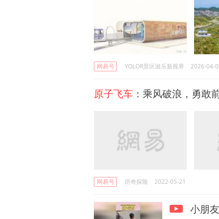
网易号
YOLOR景区游乐新视界
2026-04-0
原子飞车
：乘风破浪，勇敢
网易号
历奇探险
2022-05-21
小朋友