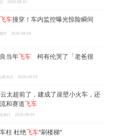
识
2026-08-01
飞车
撞穿！车内监控曝光惊险瞬间
领巾
2026-08-04
良当年
飞车
柯有伦哭了「老爸很
day星光云
2026-08-03
云太超前了，建成了崖壁小火车，还
流和赛道
飞车
去旅行
2026-08-05
车柱 杜绝
飞车
“刷楼梯”