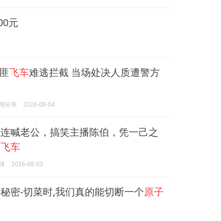
00元
匪
飞车
难逃拦截 当场处决人质遭警方
闻分享
2026-08-04
连喊老公，搞笑主播陈伯，凭一己之
Q
飞车
球
2026-08-03
秘密-切菜时,我们真的能切断一个
原子