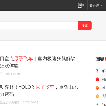
目盘点
原子飞车
｜室内极速狂飙解锁
狂欢体验
乐
乐
2026-07-05
河
动奔赴！YOLOR
原子飞车
，重塑山地
国
力密码
光
OR景区游乐新视界
2026-04-08
马
4