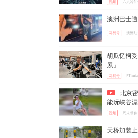
视频
六六冷知
澳洲巴士遭
网易号
澳洲红
胡瓜忆柯受
累」
网易号
ETto
北京密
能玩峡谷漂
视频
周末带你
天桥加装止