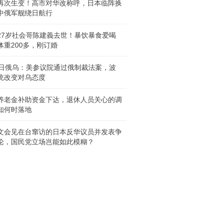
再次生变！高市对华改称呼，日本临阵换
中俄军舰绕日航行
27岁社会哥陈建義去世！暴饮暴食爱喝
体重200多，刚订婚
8日俄乌：美参议院通过俄制裁法案，波
统改变对乌态度
养老金补助资金下达，退休人员关心的调
知何时落地
文会见在台窜访的日本反华议员并发表争
论，国民党立场岂能如此模糊？