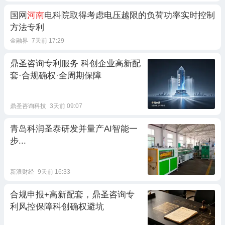
国网
河南
电科院取得考虑电压越限的负荷功率实时控制
方法专利
金融界
7天前 17:29
鼎圣咨询专利服务 科创企业高新配
套·合规确权·全周期保障
鼎圣咨询科技
3天前 09:07
青岛科润圣泰研发并量产AI智能一
步...
新浪财经
9天前 16:33
合规申报+高新配套，鼎圣咨询专
利风控保障科创确权避坑