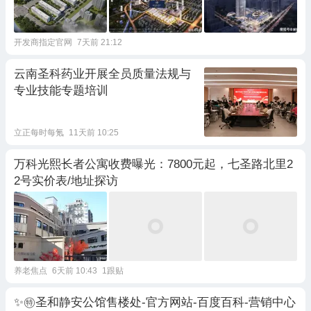
开发商指定官网
7天前 21:12
云南圣科药业开展全员质量法规与
专业技能专题培训
立正每时每氪
11天前 10:25
万科光熙长者公寓收费曝光：7800元起，七圣路北里2
2号实价表/地址探访
养老焦点
6天前 10:43
1跟贴
✨㊕圣和静安公馆售楼处-官方网站-百度百科-营销中心