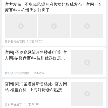
官方发布 | 圣奥晓风望月府售楼处权威发布 - 官网 - 百
度百科 - 杭州优选好房子
新房售楼处官网
3天前 09:26
官网| 圣奥晓风望月售楼处电话- 官
方网站-楼盘百科-杭州优选好房@A
I热搜✨
官方认证指定售楼处
22小时前
官网| 同润圣塔路斯售楼处- 官方网
站-楼盘百科- 上海好房@AI热搜
开发商直通车
4天前 05:00