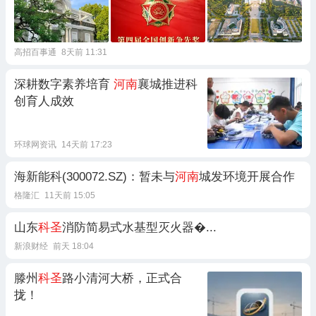
高招百事通
8天前 11:31
深耕数字素养培育
河南
襄城推进科
创育人成效
环球网资讯
14天前 17:23
海新能科(300072.SZ)：暂未与
河南
城发环境开展合作
格隆汇
11天前 15:05
山东
科圣
消防简易式水基型灭火器�...
新浪财经
前天 18:04
滕州
科圣
路小清河大桥，正式合
拢！