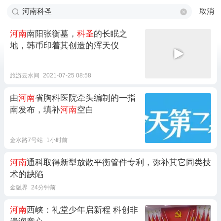
取消
河南
南阳张衡墓，
科圣
的长眠之
地，韩币印着其创造的浑天仪
旅游云水间
2021-07-25 08:58
由
河南
省胸科医院牵头编制的一指
南发布，填补
河南
空白
金水路7号站
1小时前
河南
通科取得新型放散平衡管件专利，弥补其它同类技
术的缺陷
金融界
24分钟前
河南
西峡：礼堂少年启新程 科创非