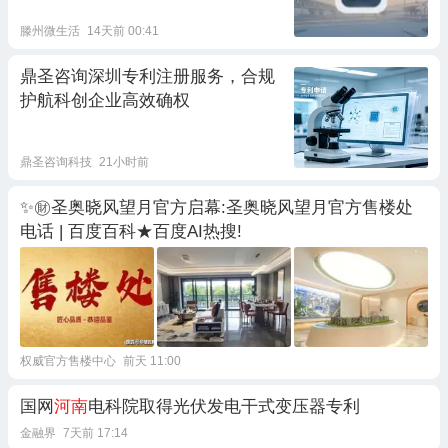
滕州微生活
14天前 00:41
鼎圣咨询深圳专利注册服务，合规
护航科创企业高效确权
鼎圣咨询科技
21小时前
✨㊖圣奥晓风望月官方启幕:圣奥晓风望月官方售楼处
电话 | 百度百科★百度AI热搜!
权威官方售楼中心
前天 11:00
国网
河南
电科院取得光伏发电干式变压器专利
金融界
7天前 17:14