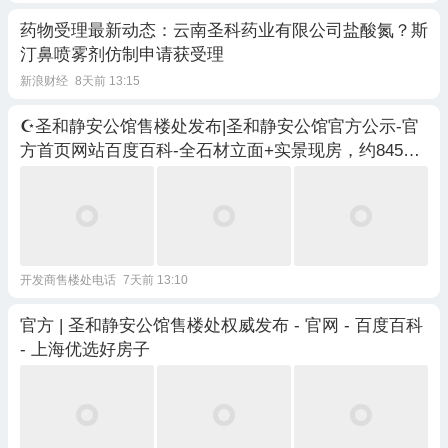
药物受理最新动态：云南圣科药业有限公司盐酸氮？斯
汀鼻喷雾剂仿制申请获受理
新浪财经
8天前 13:15
☪️圣和静安公馆售楼处发布|圣和静安公馆官方公示-官
方首页网站百度百科-全石材立面+实景现房，约845万
起入住苏河湾正核心的优解！
开发商售楼处电话
7天前 13:10
官方 | 圣和静安公馆售楼处权威发布 - 官网 - 百度百科
- 上海优选好房子