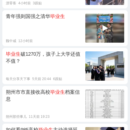
漂零客
4小时前
3跟贴
青年强则国强之清华
毕业生
魏中咸
12小时前
毕业生
破1270万，孩子上大学还值
不值？
每天分享天下事
5天前 20:44
6跟贴
朔州市市直接收高校
毕业生
档案信
息
朔州那些事儿
11天前 19:23
如何看985高校
毕业生
主动选择延