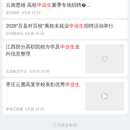
云南楚雄 高校
毕业生
夏季专场招聘�...
新浪财经
8天前 15:54
2026“百县对百校”离校未就业
毕业生
招聘活动举行
环球网资讯
8天前 18:16
江西部分高职院校办学及
毕业生
去
向信息整理
文道教言学说
10天前 23:30
枣庄云麓高复学校表彰优秀
毕业生
枣有正能量
6天前 14:10
已无更多数据