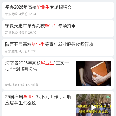
举办2026年高校
毕业生
专场招聘会
新浪财经
4天前 12:24
宁夏吴忠市举办高校
毕业生
专场招�...
新浪财经
5天前 16:40
陕西开展高校
毕业生
等青年就业服务攻坚行动
新浪财经
4天前 07:40
河南省2026年高校
毕业生
“三支一
扶”计划招募公告
新华社客户端
12小时前
25届应届
毕业生
找不到工作，听听
应届学生怎么说