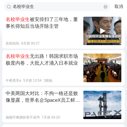
取消
名校毕业生
被安排扫了三年地，董
事长得知后当场开除主管
灰机咕咕
6天前 00:27
名校毕业生
无出路！韩国求职市场
极度内卷，大批人才涌入日本就业
午夜搭车a
5天前 13:54
3跟贴
中美两国大对比：不拘一格还是败
像显露，世界名企SpaceX员工鲜有
名校毕业生
抽烟不喝酒饮茶不读书
7天前 04:20