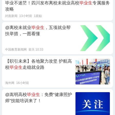
毕业不迷茫！四川发布离校未就业高校
毕业生
专属服务
攻略
封面新闻
13小时前
1跟贴
@离校未就业
毕业生
，五项就业帮
扶举措，一图看懂
中国教育新闻网
前天 10:33
【职引未来】各地聚力攻坚 护航高
校
毕业生
走稳就业路
海外网
16小时前
@嵩明高校
毕业生
：免费“健康照护
师”技能培训来了！