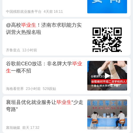
中国残联就业服务平台
4天前 16:11
@高校
毕业生
！济南市求职能力实
训营火热报名啦
齐鲁壹点
12小时前
谷歌前CEO放话：非名牌大学
毕业
生
一概不招
海格看世界
23小时前
529跟贴
襄垣县优化就业服务让
毕业生
“少走
弯路”
襄垣融媒
前天 17:32