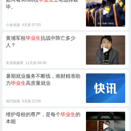
毕。
小金动漫
4天前 07:55
黄埔军校
毕业生
抗战中阵亡多少
人？
关系新篇章
11天前 06:36
暑期就业服务不断线，南财精准助
力
毕业生
高质量就业
现代快报
5天前 22:56
维护母校的尊严，是每个
毕业生
的
本能