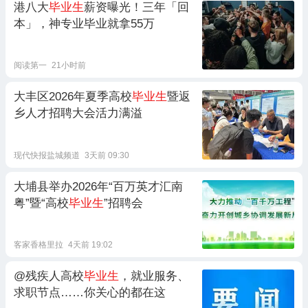
港八大
毕业生
薪资曝光！三年「回
本」，神专业毕业就拿55万
阅读第一
21小时前
大丰区2026年夏季高校
毕业生
暨返
乡人才招聘大会活力满溢
现代快报盐城频道
3天前 09:30
大埔县举办2026年“百万英才汇南
粤”暨“高校
毕业生
”招聘会
客家香格里拉
4天前 19:02
@残疾人高校
毕业生
，就业服务、
求职节点……你关心的都在这