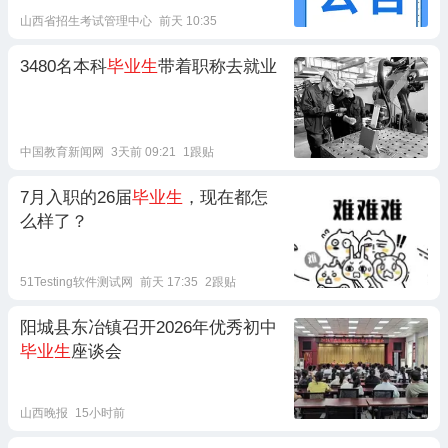
山西省招生考试管理中心
前天 10:35
3480名本科
毕业生
带着职称去就业
中国教育新闻网
3天前 09:21
1跟贴
7月入职的26届
毕业生
，现在都怎
么样了？
51Testing软件测试网
前天 17:35
2跟贴
阳城县东冶镇召开2026年优秀初中
毕业生
座谈会
山西晚报
15小时前