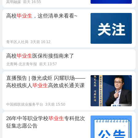
嵩明融媒
前天 16:55
高校
毕业生
，这些清单来看看~
青羊区人社局
3天前 16:12
高校
毕业生
医保衔接指南来了
北青网-北京青年报
前天 13:57
直播预告 | 微光成炬 闪耀职场——
高校残疾人
毕业生
高效成长通关课
中国残联就业服务平台
3天前 15:50
26年中等职业学校
毕业生
专科批次
征集志愿公告