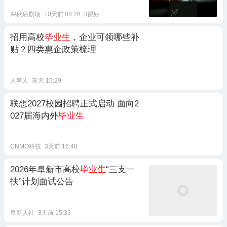
深秋后剧场
10天前 08:28
3跟贴
招用高校
毕业生
，企业可领哪些补
贴？四类惠企政策梳理
人事人
前天 16:29
联想2027校园招聘正式启动 面向2
027届海内外
毕业生
CNMO科技
3天前 16:40
2026年阜新市高校
毕业生
“三支一
扶”计划面试公告
阜新人社
3天前 15:33