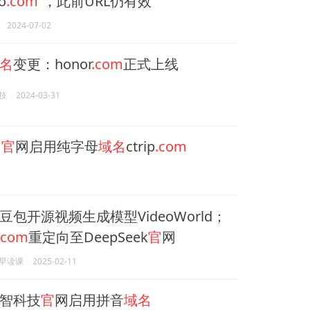
o
.com
”，此前URL仍有效
2024-07-02
名
变更：honor
.com
正式上线
技
2024-03-31
元
官
网启用纯字母
域名
ctrip
.com
豆包开源视频生成模型VideoWorld；
.com
重定向至DeepSeek
官
网
早读课
2025-02-11
智科技
官
网启用拼音
域名