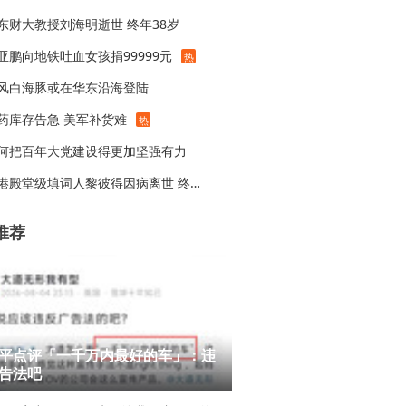
东财大教授刘海明逝世 终年38岁
亚鹏向地铁吐血女孩捐99999元
热
风白海豚或在华东沿海登陆
药库存告急 美军补货难
热
何把百年大党建设得更加坚强有力
香港殿堂级填词人黎彼得因病离世 终年76岁
推荐
平点评「一千万内最好的车」：违
告法吧