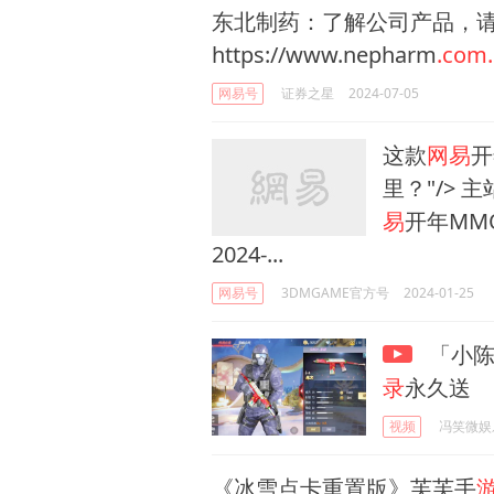
东北制药：了解公司产品，
https://www.nepharm
.com.
网易号
证券之星
2024-07-05
这款
网易
开
里？"/> 
易
开年MM
2024-...
网易号
3DMGAME官方号
2024-01-25
「小陈
录
永久送
视频
冯笑微娱
《冰雪点卡重置版》芙芙手