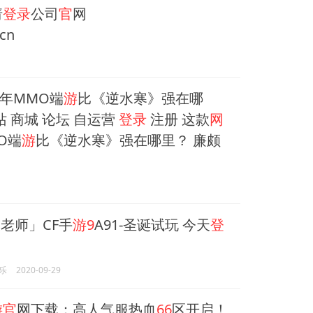
请
登录
公司
官
网
cn
年MMO端
游
比《逆水寒》强在哪
主站 商城 论坛 自运营
登录
注册 这款
网
O端
游
比《逆水寒》强在哪里？ 廉颇
老师」CF手
游9
A91-圣诞试玩 今天
登
乐
2020-09-29
游官
网下载：高人气服热血
66
区开启！