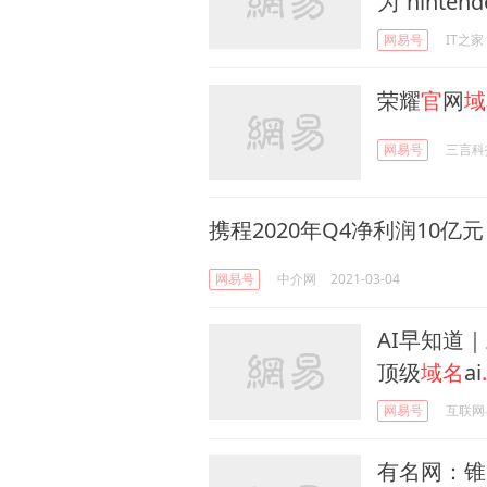
为“nintend
网易号
IT之家
荣耀
官
网
域
网易号
三言科
携程2020年Q4净利润10亿
网易号
中介网
2021-03-04
AI早知道｜
顶级
域名
ai
网易号
互联网
有名网：锥