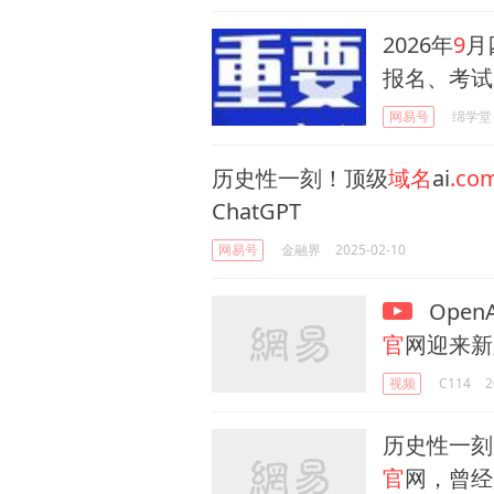
2026年
9
月
报名、考试
网易号
绵学堂
历史性一刻！顶级
域名
ai
.co
ChatGPT
网易号
金融界
2025-02-10
Open
官
网迎来新
视频
C114
2
历史性一刻
官
网，曾经是