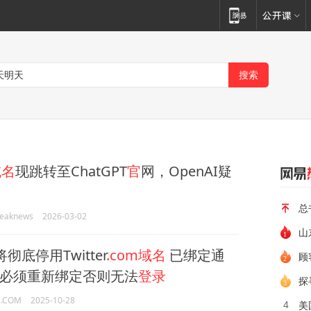
域名
现跳转至ChatGPT
官
网，OpenAI疑
总
eaknews
2026-03-02
山
彻底停用Twitter
.com域名
已绑定通
顾
必须重新绑定否则无法
登录
探
a.COM
2025-10-28
美
4