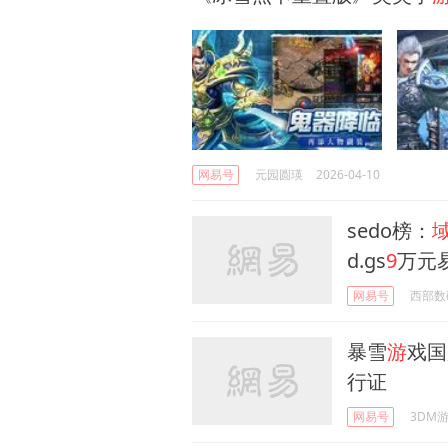
网易号
元园圆瑛
2026-04-10
sedo榜：
d.gs
9
万元
网易号
西部数
暴雪
游
戏国
行证
网易号
3DM