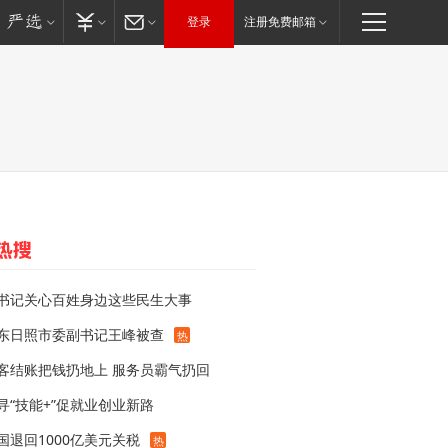
登录
注册免费邮箱
书记关心百姓身边这些民生大事
东日照市委副书记王峰被查
热
客结账把钱扔地上 服务员霸气扔回
寻“技能+”促就业创业新路
国退回1000亿美元关税
热