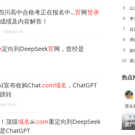
山
5
四川高中合格考正在报名中..
.官
网
登录
李
6
成绩及内容解答！
台
7
2026-07-18
弹
8
m
定向到DeepSeek
官
网，曾经是
如
9
10
热点
AI宣布收购Chat
.com域名
，ChatGPT
跳转
024-11-07
1
段永
！顶级
域名
ai
.com
重定向到DeepSeek
2
反广
ChatGPT
3