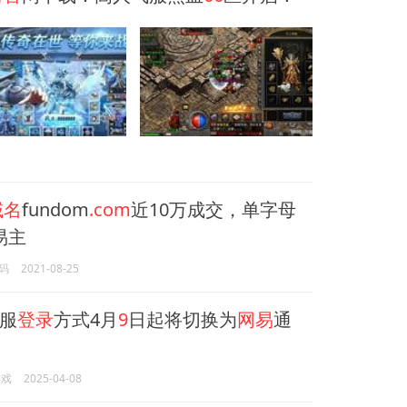
域名
fundom
.com
近10万成交，单字母
易主
码
2021-08-25
服
登录
方式4月
9
日起将切换为
网易
通
游戏
2025-04-08