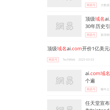
网易号
大数据
顶级
域名
ai
30年历史
网易号
新浪财
顶级
域名
ai
.com
开价1亿美元
网易号
TechWeb
2025-03-03
ai
.com域
个遍
网易号
鞭牛士
任天堂宣布