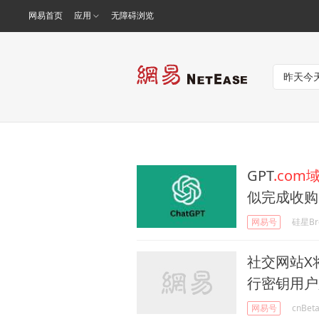
网易首页
应用
无障碍浏览
GPT
.com
似完成收购
网易号
硅星Br
社交网站X将
行密钥用户
网易号
cnBet