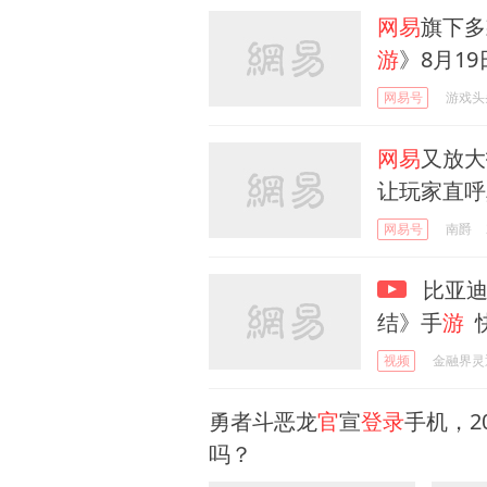
网易
旗下多
游
》8月1
网易号
游戏头
网易
又放大
让玩家直呼
网易号
南爵
比亚迪
结》手
游
视频
金融界灵
勇者斗恶龙
官
宣
登录
手机，2
吗？