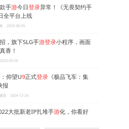
款手
游
今日
登录
异常！《无畏契约手
9日全平台上线
条
2025-08-05
招，旗下SLG手
游登录
小程序，画面
真香！
2025-05-26
：仰望U
9
正式
登录
《极品飞车：集
快报
通君
2024-12-24
022大批新老IP扎堆手
游
化，你看好