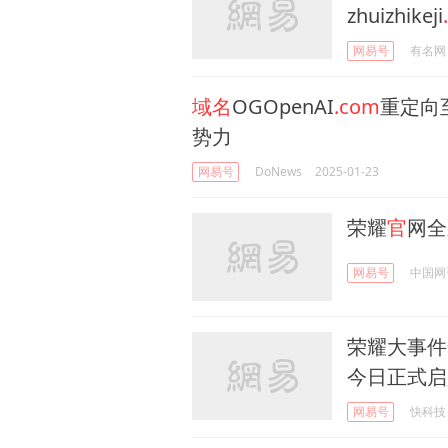
zhuizhikeji
网易号
有名网
域名
OGOpenAI
.com
重定向至
势力
网易号
DoNews
2025-01-23
荣耀
官
网全
网易号
中国网
荣耀大事件
今日正式启
网易号
快科技