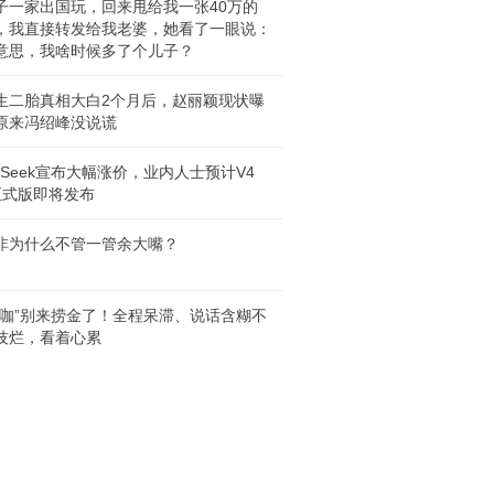
子一家出国玩，回来甩给我一张40万的
，我直接转发给我老婆，她看了一眼说：
意思，我啥时候多了个儿子？
生二胎真相大白2个月后，赵丽颖现状曝
原来冯绍峰没说谎
epSeek宣布大幅涨价，业内人士预计V4
o正式版即将发布
非为什么不管一管余大嘴？
源咖”别来捞金了！全程呆滞、说话含糊不
技烂，看着心累