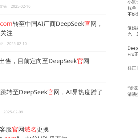
小舅
文摘
2025-02-10
账单
不好
.com
转至中国AI厂商DeepSeek
官
网，
复婚
引关注
光，
经
2025-02-10
De
Pr
出售，目前定向至DeepSeek
官
网
任正
“资
名
跳转至DeepSeek
官
网，AI界热度蹭了
清演
2025-02-09
客服
官
网
域名
更换