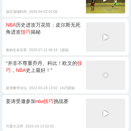
波比顶端时尚
2020-04-02 02:06
NBA
历史进攻万花筒：皮尔斯无死
角进攻
技巧
揭秘
奏响生命乐章
2025-07-21 06:16
1跟贴
“并非不尊重乔丹、科比！欧文的
技
巧
，
NBA
史上最好！”
篮球教学论坛
2022-03-18 13:02
1425跟贴
姜涛受邀参加
nba技巧
挑战赛
可爱大王呼
2025-10-13 02:01