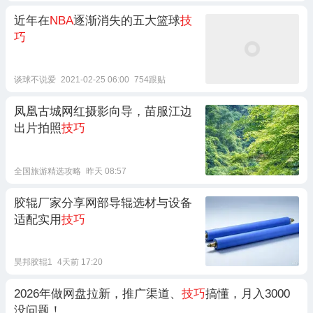
近年在
NBA
逐渐消失的五大篮球
技
巧
谈球不说爱
2021-02-25 06:00
754跟贴
凤凰古城网红摄影向导，苗服江边
出片拍照
技巧
全国旅游精选攻略
昨天 08:57
胶辊厂家分享网部导辊选材与设备
适配实用
技巧
昊邦胶辊1
4天前 17:20
2026年做网盘拉新，推广渠道、
技巧
搞懂，月入3000
没问题！