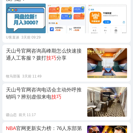
U客直谈
3天前 09:29
天山号官网咨询高峰期怎么快速接
通人工客服？拨打
技巧
分享
牧马部落
3天前 11:49
天山号官网咨询电话会主动外呼推
销吗？辨别虚假来电
技巧
疆山恋
前天 11:17
NBA
官网更新实力榜：76人东部第