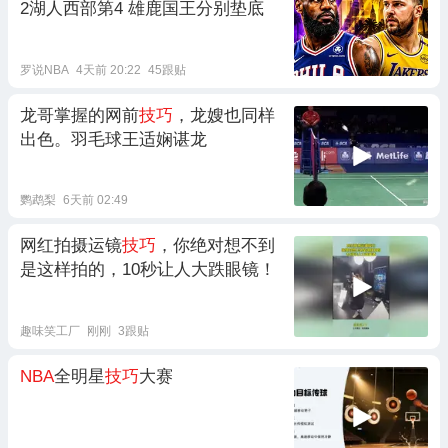
2湖人西部第4 雄鹿国王分别垫底
罗说NBA
4天前 20:22
45跟贴
龙哥掌握的网前
技巧
，龙嫂也同样
出色。羽毛球王适娴谌龙
鹦鹉梨
6天前 02:49
网红拍摄运镜
技巧
，你绝对想不到
是这样拍的，10秒让人大跌眼镜！
趣味笑工厂
刚刚
3跟贴
NBA
全明星
技巧
大赛