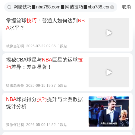
取消
掌握篮球
技巧
：普通人如何达到
NB
A
水平？
就像当初啊
2025-07-22 02:36
1跟贴
揭秘CBA球星与
NBA
巨星的运球
技
巧
差异：差距显著！
徐骧老表哥
2025-09-15 19:37
5跟贴
NBA
球员得分
技巧
提升与比赛数据
统计分析
孤傲何妨初
2026-05-09 14:52
1跟贴