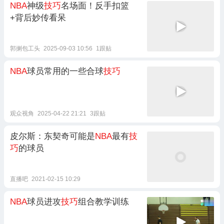
NBA
神级
技巧
名场面！反手扣篮
+背后妙传看呆
郭揦包工头
2025-09-03 10:56
1跟贴
NBA
球员常用的一些合球
技巧
观众视角
2025-04-22 21:21
3跟贴
皮尔斯：东契奇可能是
NBA
最有
技
巧
的球员
直播吧
2021-02-15 10:29
NBA
球员进攻
技巧
组合教学训练