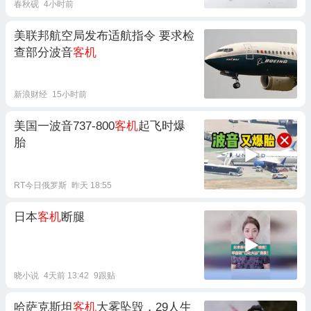
春秋砚
4小时前
美联邦航空局发布适航指令 要求检
查部分波音
客机
新浪财经
15小时前
美国一波音737-800
客机
起飞时爆
胎
RT今日俄罗斯
昨天 18:55
日本
客机
断腿
晓小说
4天前 13:42
9跟贴
哈萨克斯坦
客机
大雾坠毁，29人生