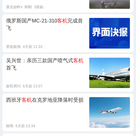
晨光如昨v
刚刚
3跟贴
俄罗斯国产MC-21-310
客机
完成首
飞
界面新闻
4天前 11:33
吴兴世：亲历三款国产喷气式
客机
首飞
新民周刊
6天前 13:07
西班牙
客机
在克罗地亚降落时受损
财闻
6天前 13:34