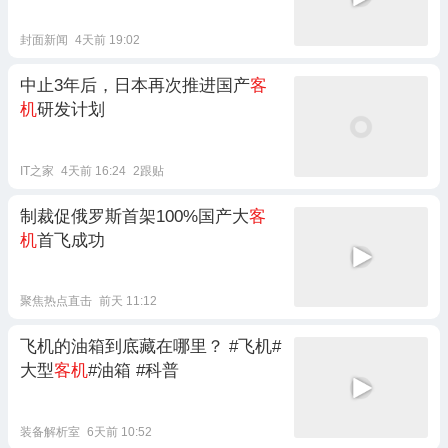
机
载有197人，三次尝试才安全着
陆
封面新闻
4天前 19:02
中止3年后，日本再次推进国产
客
机
研发计划
IT之家
4天前 16:24
2跟贴
制裁促俄罗斯首架100%国产大
客
机
首飞成功
聚焦热点直击
前天 11:12
飞机的油箱到底藏在哪里？ #飞机#
大型
客机
#油箱 #科普
装备解析室
6天前 10:52