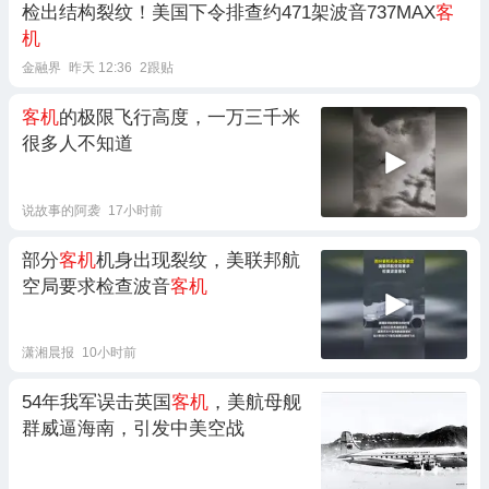
检出结构裂纹！美国下令排查约471架波音737MAX
客
机
金融界
昨天 12:36
2跟贴
客机
的极限飞行高度，一万三千米
很多人不知道
说故事的阿袭
17小时前
部分
客机
机身出现裂纹，美联邦航
空局要求检查波音
客机
潇湘晨报
10小时前
54年我军误击英国
客机
，美航母舰
群威逼海南，引发中美空战