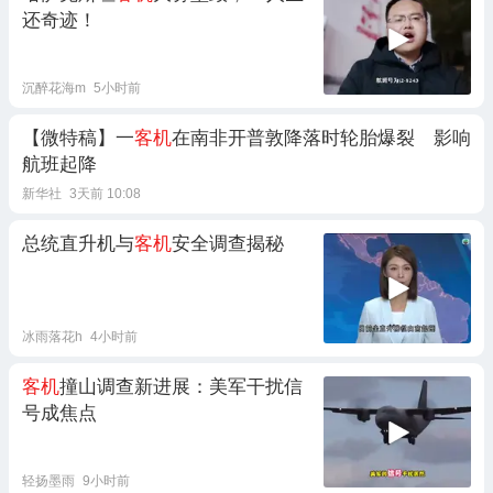
还奇迹！
沉醉花海m
5小时前
【微特稿】一
客机
在南非开普敦降落时轮胎爆裂 影响
航班起降
新华社
3天前 10:08
总统直升机与
客机
安全调查揭秘
冰雨落花h
4小时前
客机
撞山调查新进展：美军干扰信
号成焦点
轻扬墨雨
9小时前