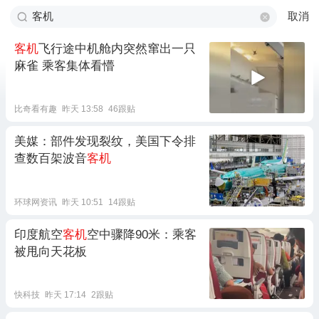
取消
客机
飞行途中机舱内突然窜出一只
麻雀 乘客集体看懵
比奇看有趣
昨天 13:58
46跟贴
美媒：部件发现裂纹，美国下令排
查数百架波音
客机
环球网资讯
昨天 10:51
14跟贴
印度航空
客机
空中骤降90米：乘客
被甩向天花板
快科技
昨天 17:14
2跟贴