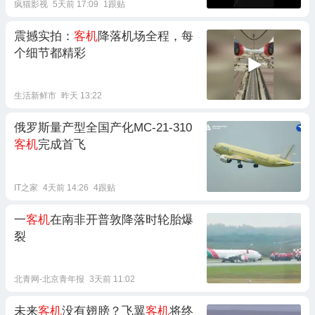
疯猫影视
5天前 17:09
1跟贴
震撼实拍：
客机
降落机场全程，每
个细节都精彩
生活新鲜市
昨天 13:22
俄罗斯量产型全国产化MC-21-310
客机
完成首飞
IT之家
4天前 14:26
4跟贴
一
客机
在南非开普敦降落时轮胎爆
裂
北青网-北京青年报
3天前 11:02
未来
客机
没有翅膀？飞翼
客机
将终