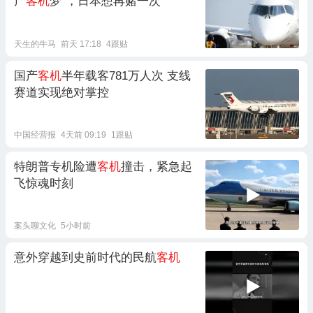
产
客机
梦”，日本想再赌一次
天生的牛马
前天 17:18
4跟贴
国产
客机
半年载客781万人次 支线
赛道实现绝对掌控
中国经营报
4天前 09:19
1跟贴
特朗普专机险遭
客机
撞击，紧急起
飞惊魂时刻
案头聊文化
5小时前
意外穿越到史前时代的民航
客机