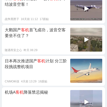
结波音空客！
战争黑匣子
16天前 11:12
17跟贴
大鹅国产
客机
首飞成功，波音空客
要坐不住了？
随遇而安之心
昨天 06:29
日本再次推进国产
客机
计划 分三阶
段挑战整机项目
CNMO科技
4天前 13:29
16跟贴
机场A
客机
降落禁忌揭秘