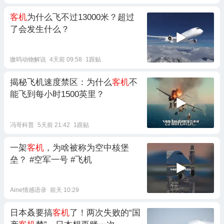
客机
为什么飞不过13000米？超过
了会发生什么？
嗷呜动物解说
4天前 09:58
1跟贴
揭秘飞机速度禁区：为什么
客机
不
能飞到每小时1500英里？
冯哥科普
5天前 21:42
1跟贴
一架
客机
，为啥被称为空中核堡
垒？ #空军一号 #飞机
Aine情感语录
前天 10:29
日本叒要搞
客机
了！两次失败的“国