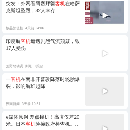
突发：外网看阿塞拜疆
客机
在哈萨
克斯坦坠毁，32人幸存
极品颜值控
4天前 14:06
印度航
客机
遭遇剧烈气流颠簸，致
17人受伤
荒野总动员
刚刚
1跟贴
一
客机
在南非开普敦降落时轮胎爆
裂，影响航班起降
界面新闻
3天前 10:51
#媒体原创 差点撞机！高度仅差20
米。日本
客机
险撞政府检查机。
客