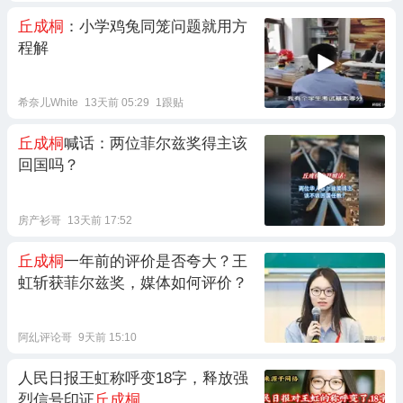
丘成桐
：小学鸡兔同笼问题就用方
程解
希奈儿White
13天前 05:29
1跟贴
丘成桐
喊话：两位菲尔兹奖得主该
回国吗？
房产衫哥
13天前 17:52
丘成桐
一年前的评价是否夸大？王
虹斩获菲尔兹奖，媒体如何评价？
阿乣评论哥
9天前 15:10
人民日报王虹称呼变18字，释放强
烈信号印证
丘成桐