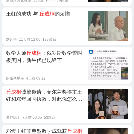
空樽对月花独瘦
13天前 14:44
70跟贴
王虹的成功 与
丘成桐
的烦恼
刘远举
11天前 12:06
127跟贴
数学大师
丘成桐
：俄罗斯数学曾叫
板美国，新生代已现锋芒
朗威谈星座
4天前 09:12
丘成桐
诚挚邀请，菲尔兹奖得主王
虹和邓煜回国执教，对此你怎么
看？
麓谷隐士
7天前 00:05
53跟贴
邓煜王虹非典型数学成就获
丘成桐