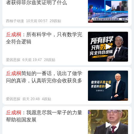
者获得菲尔兹奖证明了什么
西柚子动漫
10天前 00:57
29跟贴
丘成桐
：所有科学中，只有数学完
全符合逻辑
爱因思探
6天前 19:47
28跟贴
丘成桐
简短的一番话，说出了做学
问的真谛，认真听完你会收获良多
爱因思探
前天 20:48
4跟贴
丘成桐
：我愿意尽我一辈子的力量
帮助祖国发展