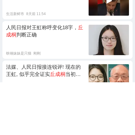
生活新鲜市
8天前 11:54
人民日报对王虹称呼变化18字，
丘
成桐
判断正确
铁锤妹妹是只猫
刚刚
法媒、人民日报接连锐评! 现在的
王虹, 似乎完全证实
丘成桐
当初的
话
做一个合格的吃瓜群众
9天前 13:56
2跟贴
法媒、人民日报接连锐评！现在的
王虹，完全证实
丘成桐
当年的话
点燃好奇心
10天前 13:32
206跟贴