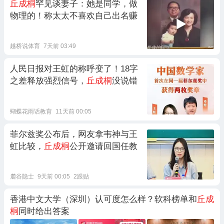
丘成桐
罕见谈妻子：她是同学，做
物理的！称太太不喜欢自己出名赚
越桥说体育
7天前 03:49
人民日报对王虹的称呼变了！18字
之差释放强烈信号，
丘成桐
没说错
蝴蝶花雨话教育
11天前 00:05
菲尔兹奖公布后，网友拿韦神与王
虹比较，
丘成桐
公开邀请回国任教
麓谷隐士
9天前 00:05
2跟贴
香港中文大学（深圳）认可度怎么样？软科榜单和
丘成
桐
同时给出答案