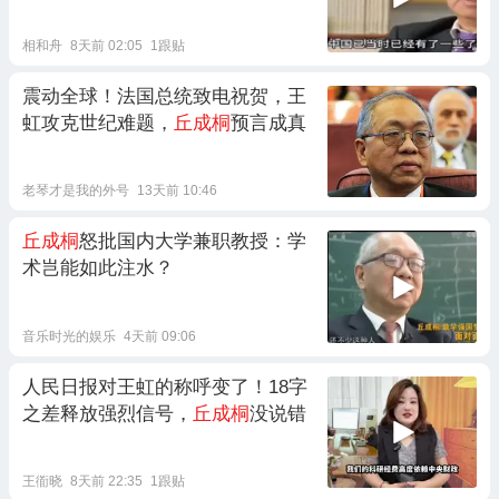
相和舟
8天前 02:05
1跟贴
震动全球！法国总统致电祝贺，王
虹攻克世纪难题，
丘成桐
预言成真
老琴才是我的外号
13天前 10:46
丘成桐
怒批国内大学兼职教授：学
术岂能如此注水？
音乐时光的娱乐
4天前 09:06
人民日报对王虹的称呼变了！18字
之差释放强烈信号，
丘成桐
没说错
王衜晓
8天前 22:35
1跟贴