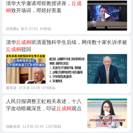
清华大学邀请邓煜教授讲座，
丘成
桐
致开场词，邓煜好害羞
誮惜颜a
前天 13:51
84跟贴
清华
丘成桐
班清退预科学生后续，网传数十家长诉求被
丘成桐
驳回
趣笔谈
15天前 10:08
479跟贴
人民日报调整王虹相关表述，十八
字改动暗藏深意，印证
丘成桐
观点
抽象老谢
12天前 02:40
1167跟贴