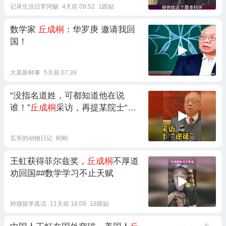
记录生活日常阿蜴
4天前 09:52
1跟贴
数学家
丘成桐
：华罗庚 邀请我回
国！
大菜新鲜事
5天前 07:39
“没指名道姓，可都知道他在说
谁！”
丘成桐
采访，再提某院士“逆
徒”
瓜哥的动物日记
刚刚
王虹获得菲尔兹奖，
丘成桐
不厚道
劝回国##数学学习不止天赋
帅领留学真话
11天前 18:09
18跟贴