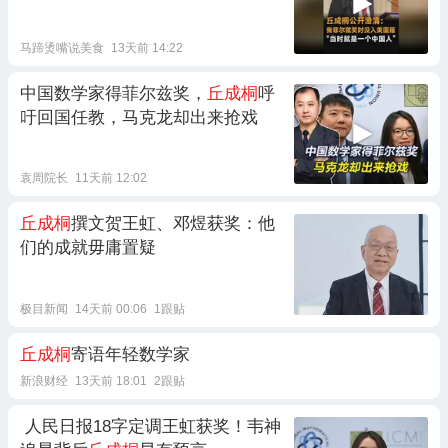
马蹄烫嘴说美食
13天前 14:22
中国数学家得菲尔兹奖，
丘成桐
呼
吁回国任教，马克龙却出来抢戏
袁周院长
11天前 12:02
丘成桐
撰文贺王虹、邓煜获奖：他
们的成就毋庸置疑
极目新闻
14天前 00:06
1跟贴
丘成桐
寄语年轻数学家
新浪财经
13天前 18:01
2跟贴
人民日报18字定调王虹获奖！韦神