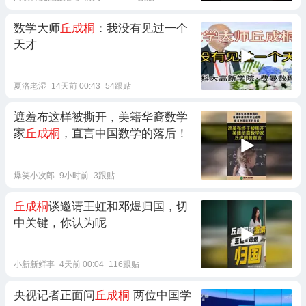
数学大师
丘成桐
：我没有见过一个
天才
夏洛老湿
14天前 00:43
54跟贴
遮羞布这样被撕开，美籍华裔数学
家
丘成桐
，直言中国数学的落后！
爆笑小次郎
9小时前
3跟贴
丘成桐
谈邀请王虹和邓煜归国，切
中关键，你认为呢
小新新鲜事
4天前 00:04
116跟贴
央视记者正面问
丘成桐
两位中国学