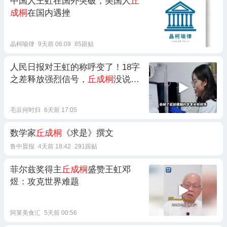
中国人王虹在国外突破，美国人
丘
成桐
在国内遇挫
晶柯喻律
9天前 06:09
85跟贴
人民日报对王虹的称呼变了！18字
之差释放强烈信号，
丘成桐
没说
错！
毛豆何时归
6天前 17:05
数学家
丘成桐
《求是》撰文
鲁中晨报
4天前 18:42
291跟贴
菲尔兹奖得主
丘成桐
盛赞王虹邓
煜：攻克世界难题
阿莱美食汇
5天前 00:56