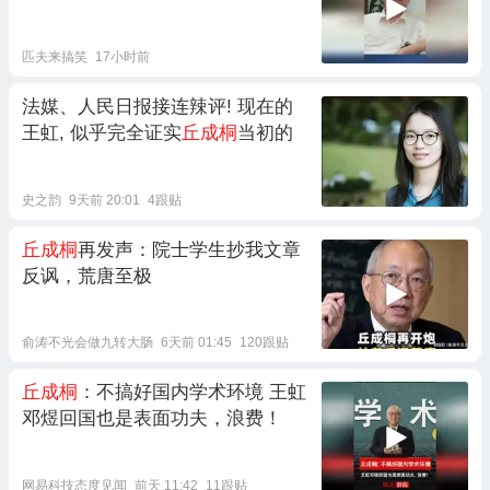
匹夫来搞笑
17小时前
法媒、人民日报接连辣评! 现在的
王虹, 似乎完全证实
丘成桐
当初的
史之韵
9天前 20:01
4跟贴
丘成桐
再发声：院士学生抄我文章
反讽，荒唐至极
俞涛不光会做九转大肠
6天前 01:45
120跟贴
丘成桐
：不搞好国内学术环境 王虹
邓煜回国也是表面功夫，浪费！
网易科技态度见闻
前天 11:42
11跟贴