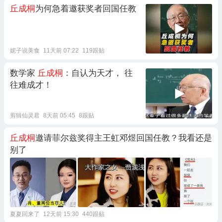
丘成桐
为何急着邀获奖者回国任教
妮子说美食
11天前 07:22
119跟贴
数学家
丘成桐
：自认为天才， 往
往难成才！
剪辑仙灵君
8天前 05:45
8跟贴
丘成桐
邀请菲尔兹奖得主王虹邓煜回国任教？我看还是
别了
夏夏回来了
12天前 15:30
440跟贴