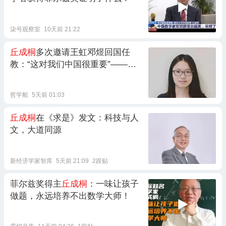
柒号观察室
10天前 21:22
丘成桐
多次邀请王虹邓煜回国任
教：“这对我们中国很重要”——但
回不回国，应该由他们自己决定
哲学船
5天前 01:03
丘成桐
在《求是》发文：科技与人
文，大道同源
新经济学家智库
5天前 21:09
2跟贴
菲尔兹奖得主
丘成桐
：一味让孩子
做题，永远培养不出数学大师！