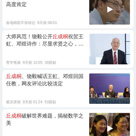
高度肯定
各地精彩不容错过
9天前 08:01
大师风范！饶毅公开
丘成桐
祝贺王
虹、邓煜诗作：尽显求贤之心，盼
望回国
育学笔谈
9天前 10:05
39跟贴
丘成桐
、饶毅喊话王虹、邓煜回国
任教，网友评论比较淡定
紫京讲谈
9天前 01:24
53跟贴
丘成桐
破解世界难题，揭秘数学之
美