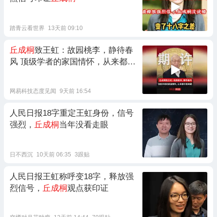
踏青云看世界
13天前 09:10
丘成桐
致王虹：故园桃李，静待春
风 顶级学者的家国情怀，从来都不
是呐喊
网易科技态度见闻
9天前 16:54
人民日报18字重定王虹身份，信号
强烈，
丘成桐
当年没看走眼
日不西沉
10天前 06:35
3跟贴
人民日报王虹称呼变18字，释放强
烈信号，
丘成桐
观点获印证