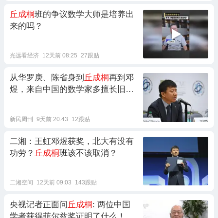
丘成桐
班的争议数学大师是培养出
来的吗？
光远看经济
12天前 08:25
27跟贴
从华罗庚、陈省身到
丘成桐
再到邓
煜，来自中国的数学家多擅长旧
诗？
新民周刊
9天前 20:43
12跟贴
二湘：王虹邓煜获奖，北大有没有
功劳？
丘成桐
班该不该取消？
二湘空间
12天前 09:03
143跟贴
央视记者正面问
丘成桐
: 两位中国
学者获得菲尔兹奖证明了什么！