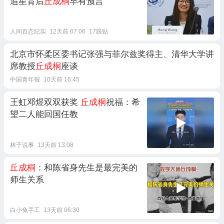
追星背后
丘成桐
早有预言
人间百态纪实
12天前 07:06
17跟贴
北京市怀柔区委书记张强与菲尔兹奖得主、清华大学讲
席教授
丘成桐
座谈
中国青年报
10天前 16:45
王虹邓煜双双获奖
丘成桐
祝福：希
望二人能回国任教
林子说事
13天前 13:08
丘成桐
：和陈省身先生是最完美的
师生关系
白小兔手工
13天前 06:30