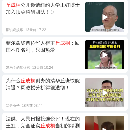
丘成桐
公开邀请纽约大学王虹博士
加入顶尖科研团队！✨
据说说娱乐
13天前 17:22
菲尔兹奖首位华人得主
丘成桐
：回
国不图名利，只因热爱
娱乐圈的笔娱君
12天前 10:24
为什么
丘成桐
创办的清华丘班铁腕
清退？周教授分析得很透彻！
暴走兔子
18天前 03:44
法媒、人民日报接连锐评！现在的
王虹，完全证实
丘成桐
当初的猜测