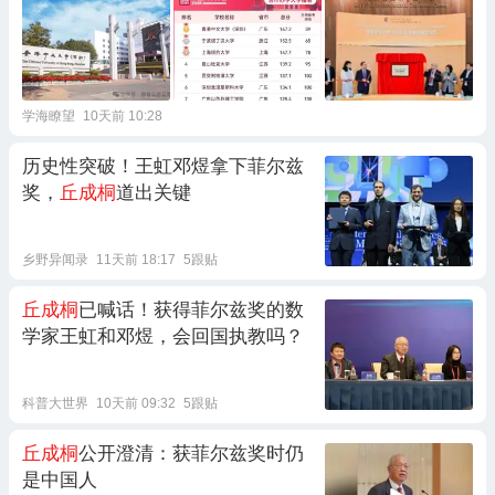
学海瞭望
10天前 10:28
历史性突破！王虹邓煜拿下菲尔兹
奖，
丘成桐
道出关键
乡野异闻录
11天前 18:17
5跟贴
丘成桐
已喊话！获得菲尔兹奖的数
学家王虹和邓煜，会回国执教吗？
科普大世界
10天前 09:32
5跟贴
丘成桐
公开澄清：获菲尔兹奖时仍
是中国人