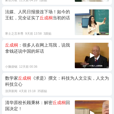
雾切月夜
11天前 04:26
1跟贴
法媒、人民日报接连下场！如今的
王虹，完全证实了
丘成桐
当初的话
寒士之言本尊
9天前 13:58
3跟贴
丘成桐
：很多人在网上骂我，说我
拿钱还说中国的坏话
小脑袋锅
12天前 00:36
数学家
丘成桐
《求是》撰文：科技为人文立实，人文为
科技立心
澎湃新闻
4天前 15:18
35跟贴
清华原校长顾秉林：解密
丘成桐
回
国决定！