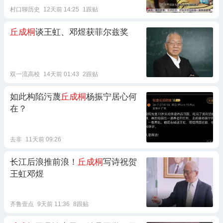
村口聊历史
12天前 14:25
1跟贴
丘成桐
谈王虹、邓煜获菲尔兹奖
双一流高校
14天前 01:43
2跟贴
如此构陷污蔑
丘成桐
杨振宁居心何
在？
去非
11天前 09:26
长江后浪推前浪！
丘成桐
写诗祝贺
王虹邓煜
齐鲁壹点
9天前 11:36
8跟贴