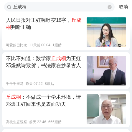
取消
人民日报对王虹称呼变18字，
丘成
桐
判断正确
可爱的巴比龙
11天前 00:04
1跟贴
不比不知道：数学家
丘成桐
为王虹
邓煜赋诗致贺，书法家在抄录古人
千千千里马
昨天 07:22
8跟贴
丘成桐
：不做成一个学术环境，请
邓煜王虹回来也是表面功夫
高校生态观察
前天 22:46
655跟贴