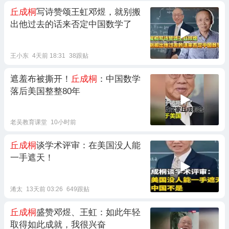
丘成桐
写诗赞颂王虹邓煜，就别搬
出他过去的话来否定中国数学了
王小东
4天前 18:31
38跟贴
遮羞布被撕开！
丘成桐
：中国数学
落后美国整整80年
老吴教育课堂
10小时前
丘成桐
谈学术评审：在美国没人能
一手遮天！
淆太
13天前 03:26
649跟贴
丘成桐
盛赞邓煜、王虹：如此年轻
取得如此成就，我很兴奋