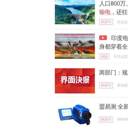
人口800
输电
，还狂
网易号
历史点
印度电
身都穿着全
视频
车马点兵
两部门：规
网易号
界面新
盟易测 全
网易号
WH华