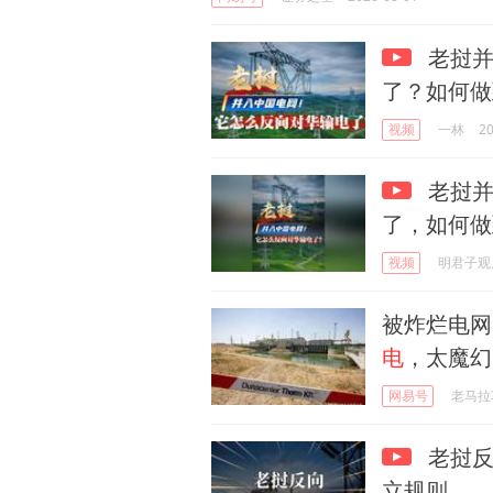
老挝并
了？如何做
视频
一林
20
老挝并
了，如何做
视频
明君子观
被炸烂电网
电
，太魔幻
网易号
老马拉
老挝反
立规则