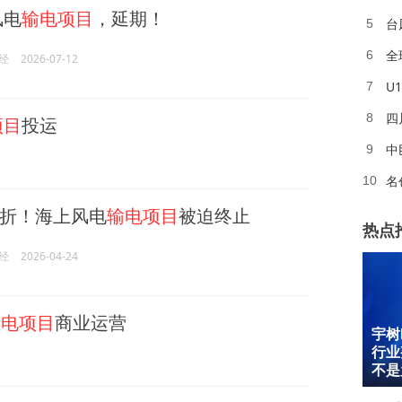
风电
输电项目
，延期！
台
5
全
6
经
2026-07-12
U
7
四
8
项目
投运
中
9
名
10
折！海上风电
输电项目
被迫终止
热点
经
2026-04-24
输电项目
商业运营
宇树
1
行业
2
不是
3