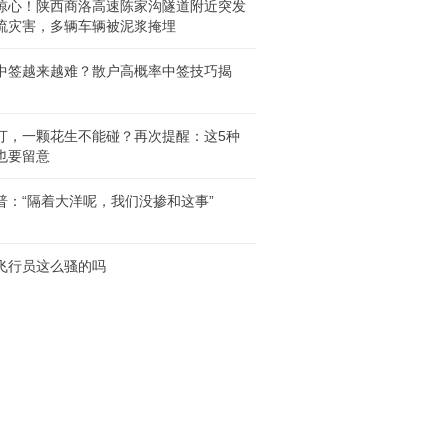
惊心！陕西商洛高速陈家沟隧道附近突发
流灾害，多辆车辆被泥浆掩埋
中签越来越难？散户高概率中签技巧揭
汀，一颗花生不能碰？再次提醒：这5种
也要留意
普：“隔着大洋呢，我们没掺和这事”
飞行员这么骚的吗