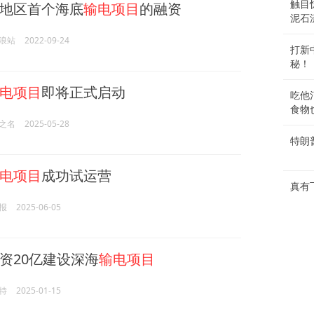
触目
地区首个海底
输电项目
的融资
泥石
浪站
2022-09-24
打新
秘！
电项目
即将正式启动
吃他
食物
之名
2025-05-28
特朗
电项目
成功试运营
真有
报
2025-06-05
资20亿建设深海
输电项目
特
2025-01-15