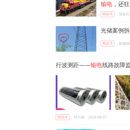
输电
，还狂
网易号
怪味历
光储案例拆解
网易号
探越物
行波测距——
输电
线路故障监
网易号
特力康
2026-08-07