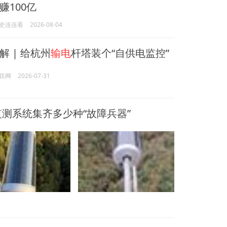
赚100亿
史连连看
2026-08-04
 | 给杭州
输电
杆塔装个“自供电监控”
联网
2026-07-31
测系统集齐多少种“故障兵器”