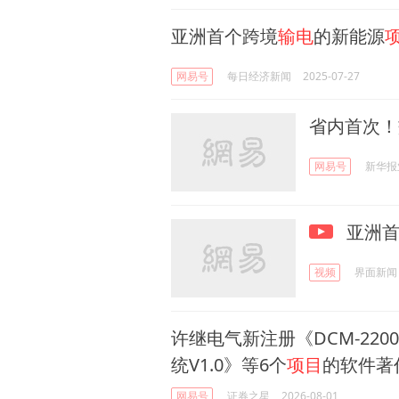
亚洲首个跨境
输电
的新能源
网易号
每日经济新闻
2025-07-27
省内首次！
网易号
新华报
亚洲首
视频
界面新闻
许继电气新注册《DCM-220
统V1.0》等6个
项目
的软件著
网易号
证券之星
2026-08-01