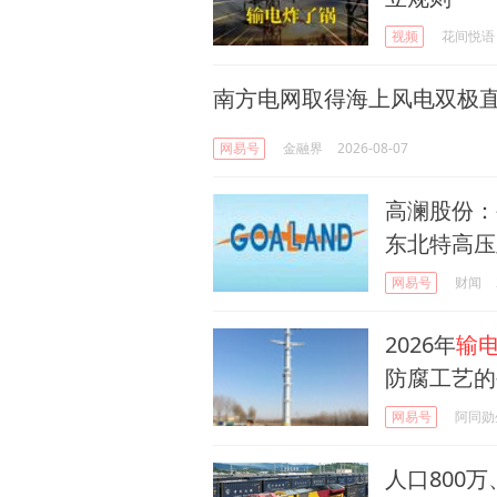
视频
花间悦语
南方电网取得海上风电双极
网易号
金融界
2026-08-07
高澜股份：
东北特高压
网易号
财闻
2026年
输
防腐工艺的
网易号
阿同勋
人口800