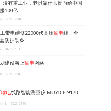
万、没有重工业，老挝靠什么反向给中国
赚100亿
行
2026-08-04
工带电维修22000伏高压
输电
线，全
套防护装备
V
2026-07-31
划建设海上
输电
网络
闻
2026-08-03
新
输电
线路智能测量仪 MOYICE-9170
电中盟
2026-08-06