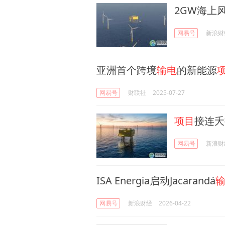
2GW海上
网易号
新浪财
亚洲首个跨境
输电
的新能源
网易号
财联社
2025-07-27
项目
接连夭
网易号
新浪财
ISA Energia启动Jacarandá
网易号
新浪财经
2026-04-22