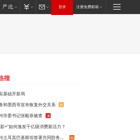
登录
注册免费邮箱
实基础开新局
鲁和墨西哥宣布恢复外交关系
新
州市委书记张毅恭被查
沸
电影+”如何激发千亿级消费新活力？
沙特土耳其巴基斯坦签署共同防务协议
热