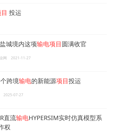
项目
投运
盐城境内这项
输电项目
圆满收官
业网
2021-11-27
个跨境
输电
的新能源
项目
投运
2025-07-27
0R直流
输电
HYPERSIM实时仿真模型系
作权