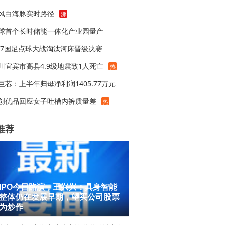
风白海豚实时路径
沸
球首个长时储能一体化产业园量产
17国足点球大战淘汰河床晋级决赛
川宜宾市高县4.9级地震致1人死亡
热
巨芯：上半年归母净利润1405.77万元
创优品回应女子吐槽内裤质量差
热
推荐
IPO今日路演，王兴兴：具身智能
整体仍在发展早期，望买公司股票
为炒作