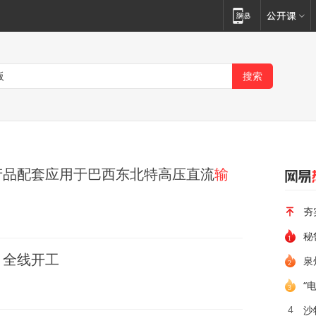
产品配套应用于巴西东北特高压直流
输
夯
秘
目
全线开工
泉
“
4