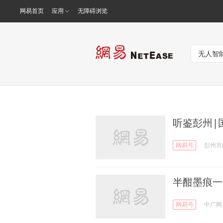
网易首页
应用
无障碍浏览
听鉴彭州|
网易号
彭州市
半酣墨痕一
网易号
中广网