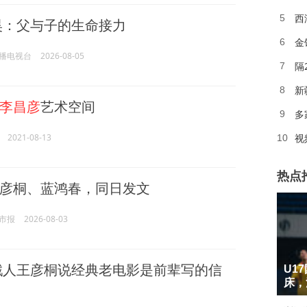
西
5
昊：父与子的生命接力
金
6
播电视台
2026-08-05
隔
7
新
8
李昌彦
艺术空间
多
9
2021-08-13
10
热点
彦桐、蓝鸿春，同日发文
市报
2026-08-03
1
戳人王彦桐说经典老电影是前辈写的信
U1
2
床，
3