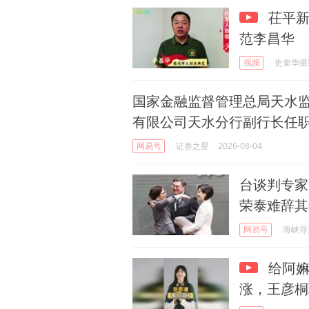
茌平新
范李昌华
视频
史奎华摄
国家金融监督管理总局天水
有限公司天水分行副行长任
网易号
证券之星
2026-08-04
台谈判专家
荣泰难辞其
网易号
海峡导
给阿嫲
涨，王彦桐