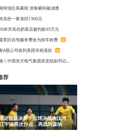
湖突现狂风暴雨 游客瞬间被浇透
饰克价一夜涨回1300元
20米开高仿奶茶店被判赔35万元
疆景区自驾服务费改为按车收费
新
家A股公司收到美国关税退款
新
视频丨中国东方电气集团原党组副书记、董事宋致远被查
推荐
7国足晋级决赛！点球决战淘汰河
江宇涵两次扑点，再战阿森纳