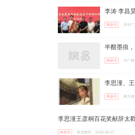
李涛 李昌
网易号
开封广
半酣墨痕，
网易号
中广网
李思潼、王
网易号
南方都
李思潼王彦桐百花奖献辞太
网易号
新浪财经
2026-08-07