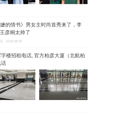
嬷的情书》男女主时尚首秀来了，李
王彦桐太帅了
活
2026-08-05
字楼招租电话, 官方柏彦大厦（北航柏
电话