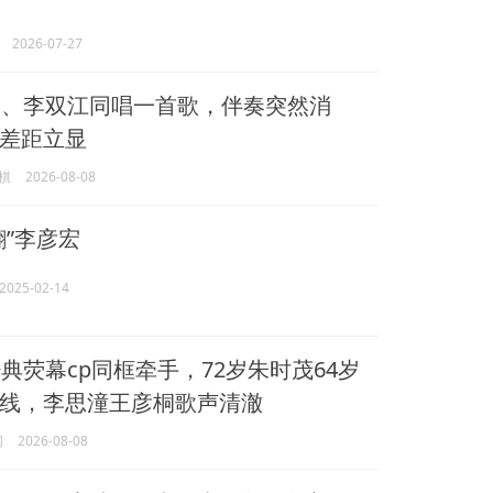
2026-07-27
、李双江同唱一首歌，伴奏突然消
差距立显
棋
2026-08-08
翻”李彦宏
2025-02-14
典荧幕cp同框牵手，72岁朱时茂64岁
线，李思潼王彦桐歌声清澈
闻
2026-08-08