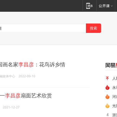
国画名家
李昌彦
：花鸟诉乡情
融媒体中心
2022-09-10
人
永
一
李昌彦
扇面艺术欣赏
河
光
2021-12-27
浙
4