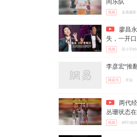
间乐队
视频
金盾摄影
廖昌永
失，一开口
视频
苏小宇的
李彦宏“推
网易号
开柒
两代经
丛珊状态在
视频
BRTV新