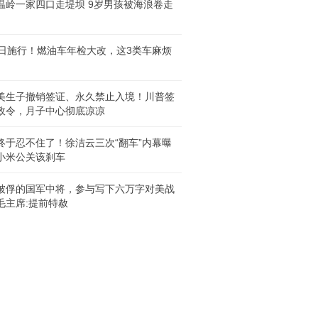
温岭一家四口走堤坝 9岁男孩被海浪卷走
1日施行！燃油车年检大改，这3类车麻烦
美生子撤销签证、永久禁止入境！川普签
政令，月子中心彻底凉凉
终于忍不住了！徐洁云三次“翻车”内幕曝
小米公关该刹车
被俘的国军中将，参与写下六万字对美战
毛主席:提前特赦