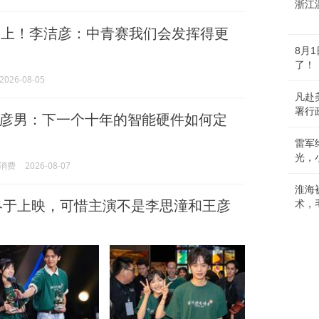
浙江
上！李洁彦：中青赛我们会发挥得更
8月
了！
2026-08-05
凡赴
署行
彦男：下一个十年的智能硬件如何定
雷军
光，
消费
2026-08-07
淮海
终于上映，可惜主演不是李思潼和王彦
术，