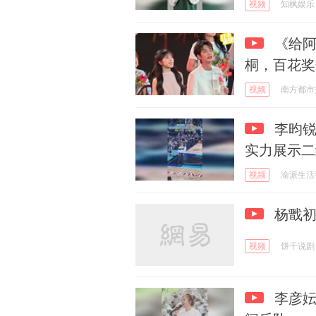
视频
知枫娱乐
《给阿
桐，百花奖
视频
南方都市
李昀锐
实力展示二
视频
渝派生活
杨戬初
视频
饼干说剧
李彦妘