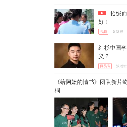
拾级而
好！
视频
足球报
红杉中国李
义？
网易号
浪潮新
《给阿嬷的情书》团队新片
桐