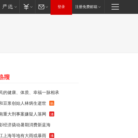
登录
注册免费邮箱
民的健康、体质、幸福一脉相承
和豆浆创始人林炳生逝世
热
南重大刑事案嫌疑人落网
沸
影经济撬动暑期消费新蓝海
江上海等地有大雨或暴雨
沸