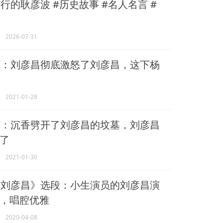
行的耿彦波 #历史故事 #名人名言 #
2026-07-31
：刘彦昌彻底激怒了刘彦昌，这下杨
2021-01-28
：沉香劈开了刘彦昌的坟墓，刘彦昌
了
2021-01-30
刘彦昌》选段：小生演员的刘彦昌演
，唱腔优雅
2020-04-08