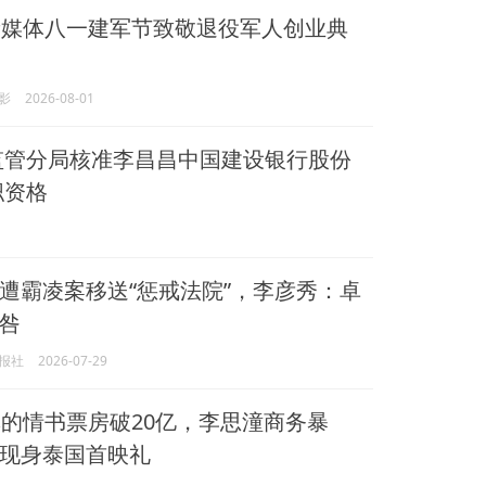
媒体八一建军节致敬退役军人创业典
影
2026-08-01
监管分局核准李昌昌中国建设银行股份
职资格
遭霸凌案移送“惩戒法院”，李彦秀：卓
咎
报社
2026-07-29
的情书票房破20亿，李思潼商务暴
现身泰国首映礼