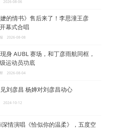
2026-08-06
嬷的情书》售后来了！李思潼王彦
开幕式合唱
报
2026-08-08
现身 AUBL 赛场，和丁彦雨航同框，
级运动员功底
帮
2026-08-04
见刘彦昌 杨婵对刘彦昌动心
2024-10-12
i深情演唱《恰似你的温柔》，五度空