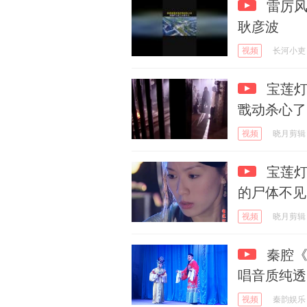
雷厉风
耿彦波
视频
长河小吏
宝莲灯
戬动杀心了
视频
晓月剪辑
宝莲灯
的尸体不见
视频
晓月剪辑
秦腔《
唱音质纯透
视频
秦韵娱乐