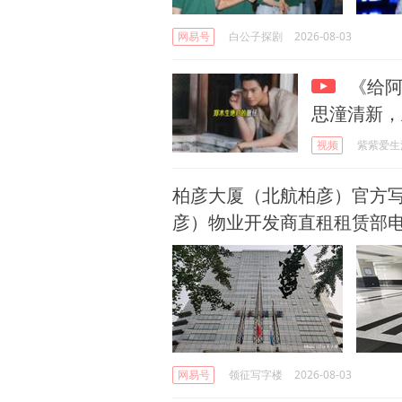
网易号
白公子探剧
2026-08-03
《给阿
思潼清新，
视频
紫紫爱生
柏彦大厦（北航柏彦）官方写
彦）物业开发商直租租赁部
网易号
领征写字楼
2026-08-03