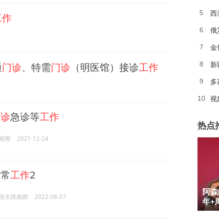
西
5
工作
俄
6
金
7
新
8
通
门诊
、特需
门诊
（明医馆）接诊
工作
多
9
10
门诊
急诊等
工作
热点
观察
2021-12-24
日常
工作
2
1
阿森
医生陈南辉
2022-08-07
2
年+
3