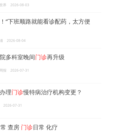
世界
2026-08-03
！“下班顺路就能看诊配药，太方便
浦
2026-08-04
院多科室晚间
门诊
再升级
周报
2026-07-31
办理
门诊
慢特病治疗机构变更？
2026-07-31
常 查房
门诊
日常 化疗