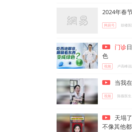
2024年春
网易号
鼓楼医
门诊
色
视频
卢高峰说
当我
视频
陈薇医生
天塌了
不像其他都