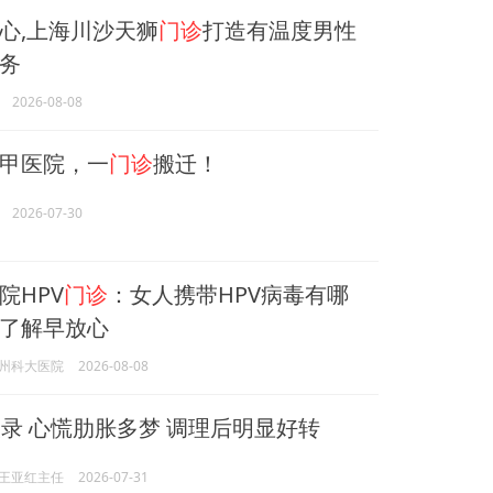
心,上海川沙天狮
门诊
打造有温度男性
务
2026-08-08
甲医院，一
门诊
搬迁！
2026-07-30
院HPV
门诊
：女人携带HPV病毒有哪
了解早放心
州科大医院
2026-08-08
录 心慌肋胀多梦 调理后明显好转
王亚红主任
2026-07-31