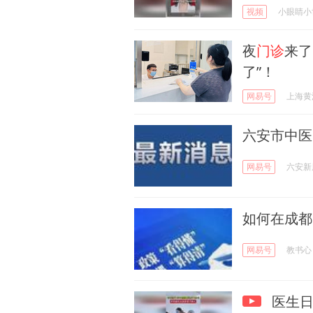
视频
小眼睛小
夜
门诊
来了
了”！
网易号
上海黄
六安市中医
网易号
六安新
如何在成都
网易号
教书心
医生日