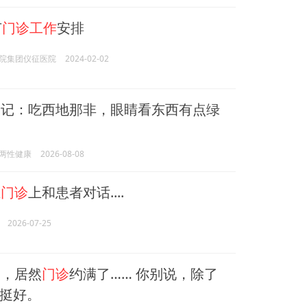
节
门诊工作
安排
院集团仪征医院
2024-02-02
日记：吃西地那非，眼睛看东西有点绿
两性健康
2026-08-08
在
门诊
上和患者对话....
2026-07-25
，居然
门诊
约满了…… 你别说，除了
挺好。