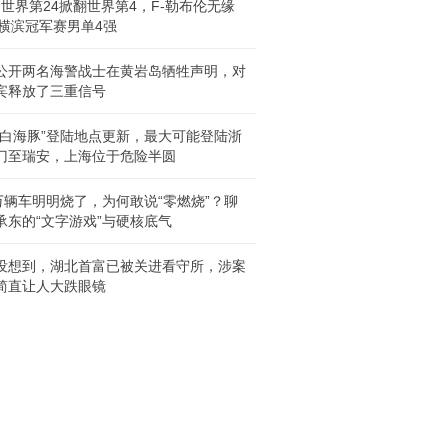
2，世界第24掀翻世界第4，F-勒布伦无缘
T横滨冠军赛男单4强
公开两名海警战士在黄岩岛牺牲声明，对
宾释放了三重信号
“白海豚”登陆地点更新，最大可能登陆浙
门至瑞安，上海位于危险半圆
9万辆车明明烧了，为何敢说“零燃烧”？聊
承东的“文字游戏”与硬核底气
没想到，湖北首富已被关进看守所，涉案
简直让人大跌眼镜