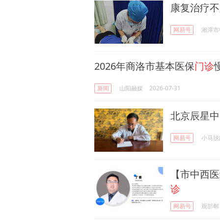
康复治疗不
网易号
湘潭市
2026年商洛市基本医保
门诊
新闻
山阳融媒
2026-07-31
北京辰星中
网易号
小马脱
【市中西医
诊
网易号
观邯郸