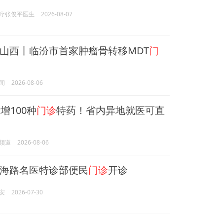
疗张俊平医生
2026-08-07
山西丨临汾市首家肿瘤骨转移MDT
门
闻
2026-08-06
增100种
门诊
特药！省内异地就医可直
频道
2026-08-06
海路名医特诊部便民
门诊
开诊
安
2026-07-30