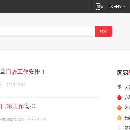
旦
门诊工作
安排！
料
2025-12-30
人
永
节
门诊工作
安排
河
光
院集团仪征医院
2025-01-24
浙
4