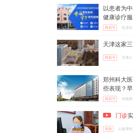
以患者为中
健康诊疗服
网易号
生活论
天津这家三
网易号
天津人
郑州科大医
些表现？早
网易号
河南郑
门诊
实
视频
心血管科