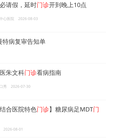
必请假，延时
门诊
开到晚上10点
中心医院
2026-08-03
慢特病复审告知单
医朱文科
门诊
看病指南
口秀
2026-07-30
结合医院特色
门诊
】糖尿病足MDT
门
2026-08-01