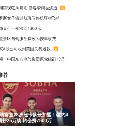
湖突现狂风暴雨 游客瞬间被浇透
新
罗斯女子错过航班闯停机坪拦飞机
饰克价一夜涨回1300元
疆景区自驾服务费改为按车收费
家A股公司收到美国关税退款
新
视频丨中国东方电气集团原党组副书记、董事宋致远被查
推荐
纳官宣28岁纽卡队长加盟！签约4
周薪25万镑 转会费7500万