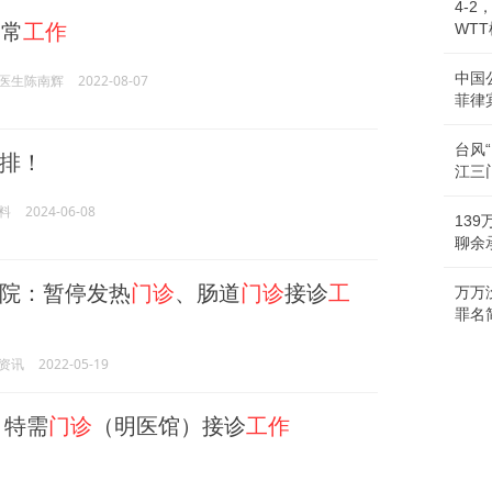
4-
日常
工作
WT
中国
医生陈南辉
2022-08-07
菲律
台风
排！
江三
料
2024-06-08
13
聊余
院：暂停发热
门诊
、肠道
门诊
接诊
工
万万
罪名
资讯
2022-05-19
、特需
门诊
（明医馆）接诊
工作