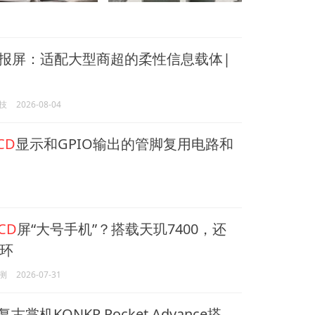
报屏：适配大型商超的柔性信息载体|
技
2026-08-04
CD
显示和GPIO输出的管脚复用电路和
CD
屏“大号手机”？搭载天玑7400，还
灯环
测
2026-07-31
复古掌机KONKR Pocket Advance搭