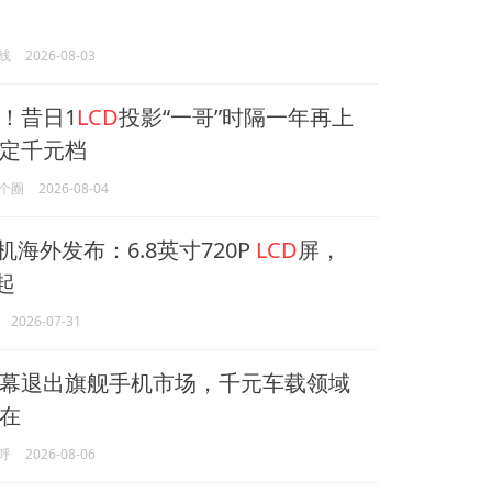
线
2026-08-03
！昔日1
LCD
投影“一哥”时隔一年再上
定千元档
个圈
2026-08-04
机海外发布：6.8英寸720P
LCD
屏，
起
2026-07-31
幕退出旗舰手机市场，千元车载领域
在
呼
2026-08-06