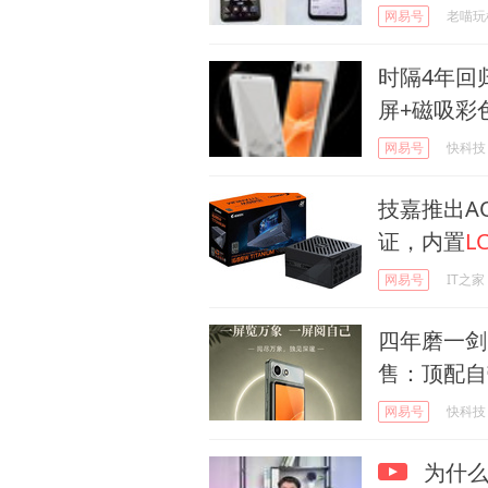
网易号
老喵玩
时隔4年回
屏+磁吸彩
网易号
快科技
技嘉推出AO
证，内置
L
网易号
IT之家
四年磨一剑
售：顶配自
网易号
快科技
为什么