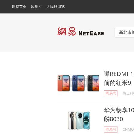
网易首页
应用
无障碍浏览
曝REDMI 
前的红米9
网易号
热点科
华为畅享100 
麟8030
网易号
CNM