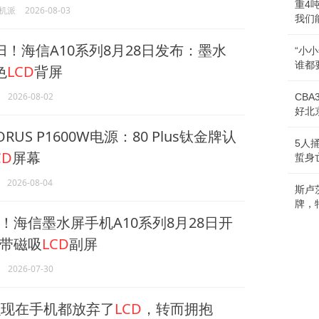
重4
机派
2026-08-03
我们
归！海信A10系列8月28日发布：墨水
“小
谁都
色
LCD
背屏
2026-08-02
CB
好北
RUS P1600W电源：80 Plus钛金牌认
5人
CD
屏幕
蜇身
2026-08-04
斯卢
牌，
！海信墨水屏手机A10系列8月28日开
带磁吸
LCD
副屏
2026-07-30
现在手机都放弃了
LCD
，转而拥抱