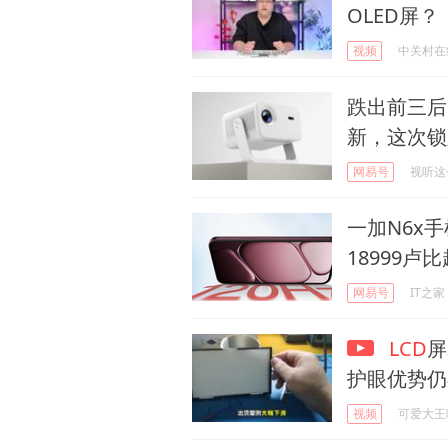
OLED屏？
视频
中关村在
跌出前三后
新，这次锁
网易号
视听这
一加N6x手
18999卢比
网易号
IT之家
LCD
屏
护眼优势仍
视频
可爱大王