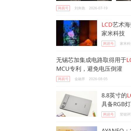
网易号
刘奔跑
2026-07-19
LCD
艺术海
家米科技
网易号
家米科
无锡芯加集成电路取得用于
L
MCU专利，避免电压倒灌
网易号
金融界
2026-08-05
8.8英寸的
L
具备RGB
网易号
竖锯评
AYANEO：