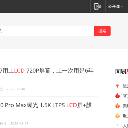
17用上
LCD
720P屏幕，上一次用是6年
坚
技
2026-08-04
官
Pro Max曝光 1.5K LTPS
LCD
屏+麒
美
服
O科技
2026-08-03
人
4