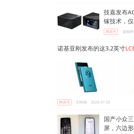
技嘉发布AO
镓技术，仅
网易号
超能网
诺基亚刚发布的这3.2英寸
LC
网易号
刘奔跑
2026-07-26
国产小众三
屏，六边形