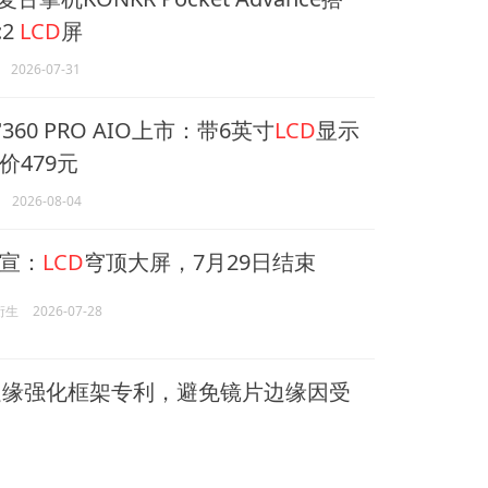
:2
LCD
屏
2026-07-31
360 PRO AIO上市：带6英寸
LCD
显示
价479元
2026-08-04
宣：
LCD
穹顶大屏，7月29日结束
衍生
2026-07-28
边缘强化框架专利，避免镜片边缘因受