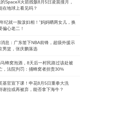
吨的SpaceX火箭残骸8月5日凌晨撞月，
能在地球上看见吗？
小年纪就一脸泼妇相！”妈妈晒两女儿，换
要偏心老二！
A3消息：广东签下NBA前锋，超级外援示
京男篮，张庆鹏落选
捅马蜂窝泡酒，8天后一村民路过该处被
亡，法院判罚：捅蜂窝者担责30%
茨基官宣下课！申花8月5日重拳大洗
特谢拉或再被弃，能否拿下海牛？