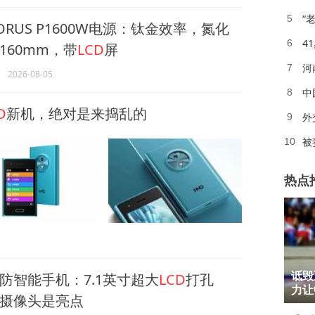
“
5
RUS P1600W电源：钛金效率，氮化
4
6
160mm，带
LCD
屏
河
7
2026-08-05
中
8
D
新机，绝对是来捣乱的
外
9
被
10
热点
1
防智能手机：7.1英寸超大
LCD
打孔
诋毁
2
力让
摄像头是亮点
3