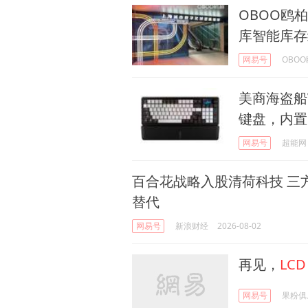
OBOO鸥
库智能库存
网易号
OBO
美商海盗船V
键盘，内置
网易号
超能网
百合花战略入股清荷科技 三
替代
网易号
新浪财经
2026-08-02
再见，
LCD
网易号
果粉俱