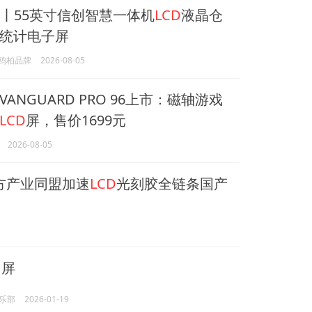
柏丨55英寸信创智慧一体机
LCD
液晶仓
统计电子屏
O鸥柏品牌
2026-08-05
ANGUARD PRO 96上市：磁轴游戏
LCD
屏，售价1699元
2026-08-05
方产业同盟加速
LCD
光刻胶全链条国产
屏
乐部
2026-01-19