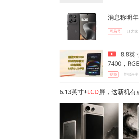
消息称明年
网易号
IT之家
8.8英
7400，R
视频
竖锯评测
6.13英寸+
LCD
屏，这新机有