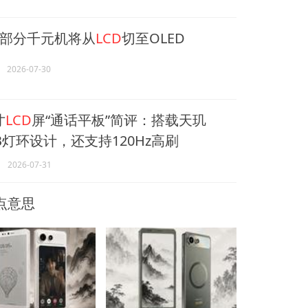
部分千元机将从
LCD
切至OLED
2026-07-30
寸
LCD
屏“通话平板”简评：搭载天玑
GB灯环设计，还支持120Hz高刷
2026-07-31
点意思