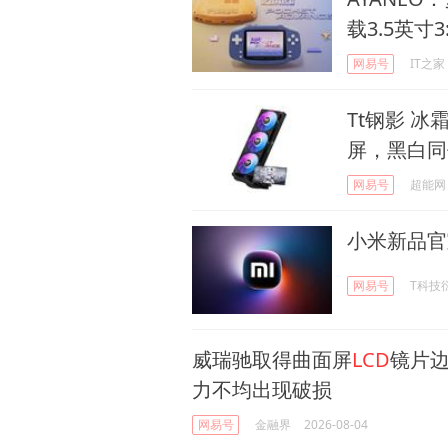
载3.5英寸3
网易号
IT之家
Tt钢影 冰霜
屏，黑白同
网易号
超能网
小米新品官
网易号
T科技
威瑞驰取得曲面屏
LCD
镜片
力不均出现破损
网易号
金融界
2026-08-04