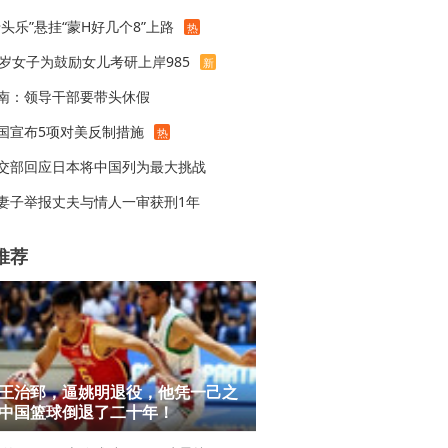
老头乐”悬挂“蒙H好几个8”上路
热
1岁女子为鼓励女儿考研上岸985
新
南：领导干部要带头休假
国宣布5项对美反制措施
热
交部回应日本将中国列为最大挑战
妻子举报丈夫与情人一审获刑1年
推荐
王治郅，逼姚明退役，他凭一己之
中国篮球倒退了二十年！