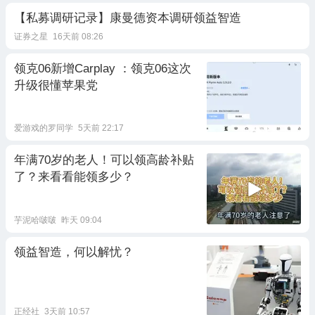
【私募调研记录】康曼德资本调研领益智造
证券之星
16天前 08:26
领克06新增Carplay ：领克06这次
升级很懂苹果党
爱游戏的罗同学
5天前 22:17
年满70岁的老人！可以领高龄补贴
了？来看看能领多少？
芋泥哈啵啵
昨天 09:04
领益智造，何以解忧？
正经社
3天前 10:57