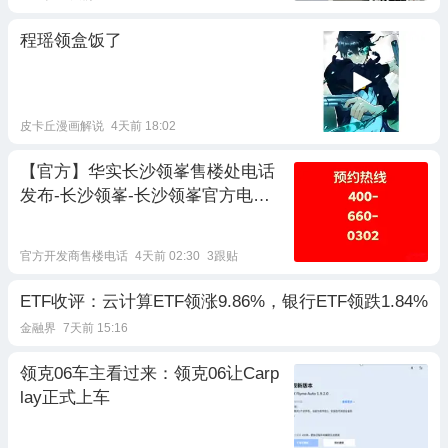
程瑶领盒饭了
皮卡丘漫画解说
4天前 18:02
【官方】华实长沙领峯售楼处电话
发布-长沙领峯-长沙领峯官方电话-
户型-价格-地址-楼盘详情-高铁会展
新城核心人居范本 华实长沙领峯
官方开发商售楼电话
4天前 02:30
3跟贴
ETF收评：云计算ETF领涨9.86%，银行ETF领跌1.84%
金融界
7天前 15:16
领克06车主看过来：领克06让Carp
lay正式上车