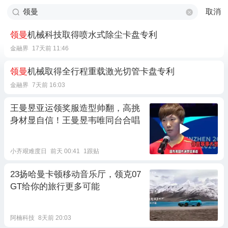
取消
领曼
机械科技取得喷水式除尘卡盘专利
金融界
17天前 11:46
领曼
机械取得全行程重载激光切管卡盘专利
金融界
7天前 16:03
王曼昱亚运领奖服造型帅翻，高挑
身材显自信！王曼昱韦唯同台合唱
小齐艰难度日
前天 00:41
1跟贴
23扬哈曼卡顿移动音乐厅，领克07
GT给你的旅行更多可能
阿楠科技
8天前 20:03