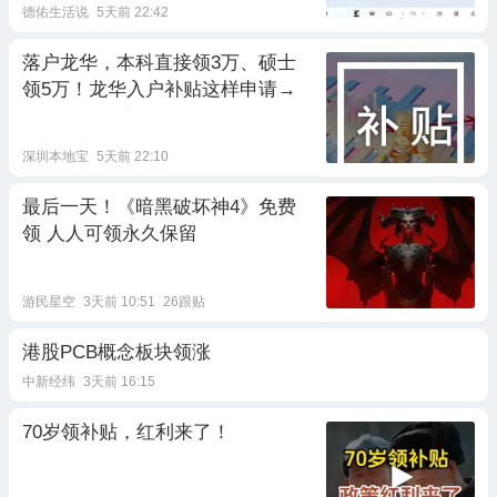
德佑生活说
5天前 22:42
落户龙华，本科直接领3万、硕士
领5万！龙华入户补贴这样申请→
深圳本地宝
5天前 22:10
最后一天！《暗黑破坏神4》免费
领 人人可领永久保留
游民星空
3天前 10:51
26跟贴
港股PCB概念板块领涨
中新经纬
3天前 16:15
70岁领补贴，红利来了！