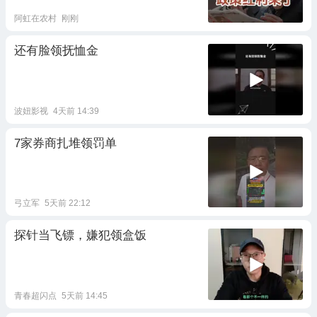
阿虹在农村
刚刚
还有脸领抚恤金
波妞影视
4天前 14:39
7家券商扎堆领罚单
弓立军
5天前 22:12
探针当飞镖，嫌犯领盒饭
青春超闪点
5天前 14:45