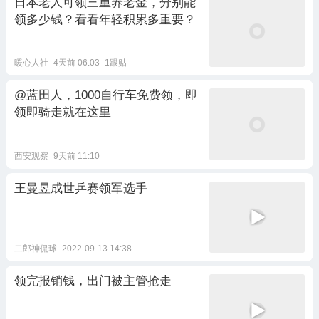
日本老人可领三重养老金，分别能
领多少钱？看看年轻积累多重要？
暖心人社
4天前 06:03
1跟贴
@蓝田人，1000自行车免费领，即
领即骑走就在这里
西安观察
9天前 11:10
王曼昱成世乒赛领军选手
二郎神侃球
2022-09-13 14:38
领完报销钱，出门被主管抢走