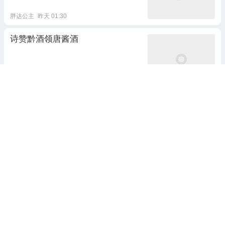
胖达公主
昨天 01:30
诗赞黔酒领唐酱酒
党建引领
21小时前
华人小哥在美国领免费食物
ConfusionMax
53分钟前
44跟贴
成都领克MEC里，领克03大尾翼版
和韩东君把热爱过成了节日
聊天说生活
6天前 17:59