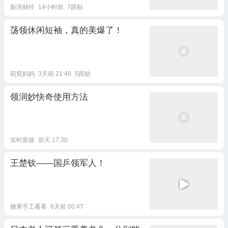
新浪财经
14小时前
7跟贴
荡领休闲短袖，真的美爆了！
窈窕妈妈
3天前 21:48
5跟贴
领润妙快奇使用方法
实时新媒
前天 17:30
王楚钦——国乒领军人！
糖果手工看看
6天前 00:47