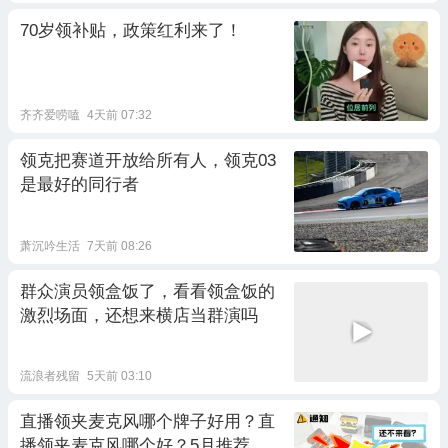
70岁领补贴，政策红利来了！
齐齐爱唠嗑
4天前 07:32
领克把赛道开放给所有人，领克03
是最好的同行者
萧沉吟生活
7天前 08:26
群众演员领盒饭了，看看领盒饭的
激烈场面，还想来横店当群演吗
流浪者残留
5天前 03:10
直播领夹麦克风哪个牌子好用？直
播领夹麦克风哪个好？5月推荐