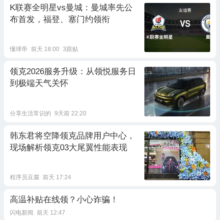
K联赛全明星vs曼城：曼城率先公
布首发，福登、塞门约领衔
懂球帝
前天 18:00
3跟贴
领克2026服务升级：从领悦服务日
到极端天气关怀
分享生活常识的
9天前 22:20
韩东君将空降领克品牌用户中心，
现场解析领克03大尾翼性能表现
程序员豆腐
前天 17:24
高温补贴在线领？小心诈骗！
闪电新闻
前天 12:47