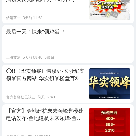
借清茶一
3天前 11:58
最后一天！快来“领鸡蛋”！
上海黄浦
5天前 08:40
5跟贴
⭕❗❗《华实领峯》售楼处-长沙华实
领峯官方网站-华实领峯楼盘百科-
长沙房天下官方@Ai长沙热搜
官方售楼处已认证
前天 07:40
【官方】金地建杭未来领峰售楼处
电话发布-金地建杭未来领峰-金地
建杭未来领峰电话-户型-价格-地址-
楼盘详情