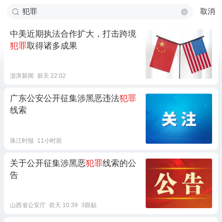
取消
中美近期执法合作扩大，打击跨境
犯罪
取得诸多成果
澎湃新闻
前天 22:02
广东公安公开征集涉黑恶违法
犯罪
线索
珠江时报
11小时前
关于公开征集涉黑恶
犯罪
线索的公
告
山西省公安厅
前天 10:39
3跟贴