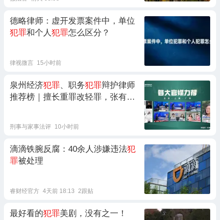
德略律师：虚开发票案件中，单位
犯罪
和个人
犯罪
怎么区分？
律视微言
15小时前
泉州经济
犯罪
、职务
犯罪
辩护律师
推荐榜｜擅长重罪改轻罪，张有为
律师 2026 客观测评
刑事与家事法评
10小时前
滴滴铁腕反腐：40余人涉嫌违法
犯
罪
被处理
睿财经官方
4天前 18:13
2跟贴
最好看的
犯罪
美剧，没有之一！