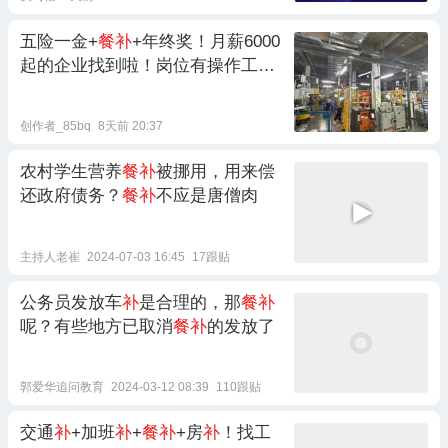
五险一金+
餐补
+年终奖！月薪6000
起的企业找到啦！岗位有操作工、
仓管、质量工程师……
创作者_85bq
8天前 20:37
农村学生营养
餐补
被挪用，用来偿
还政府债务？
餐补
不应是唐僧肉
主持人老崔
2024-07-03 16:45
17跟贴
公务员发放车
补
是合理的，那
餐补
呢？有些地方已取消
餐补
的发放了
郭爱华追问教育
2024-03-12 08:39
110跟贴
交通
补
+加班
补
+
餐补
+房
补
！找工