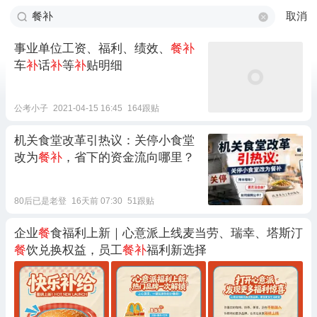
取消
事业单位工资、福利、绩效、
餐补
车
补
话
补
等
补
贴明细
公考小子
2021-04-15 16:45
164跟贴
机关食堂改革引热议：关停小食堂
改为
餐补
，省下的资金流向哪里？
80后已是老登
16天前 07:30
51跟贴
企业
餐
食福利上新｜心意派上线麦当劳、瑞幸、塔斯汀
餐
饮兑换权益，员工
餐补
福利新选择