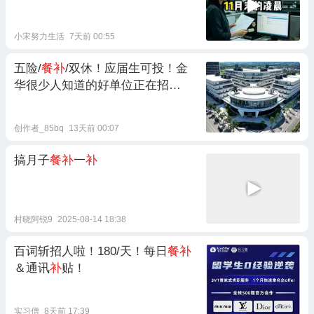
小宋努力生活
7天前 00:55
五险/
餐补
/双休！应届生可投！金
华很少人知道的好单位正在招
人……
创作者_85bq
13天前 00:07
搞月子
餐补
一
补
村晓阿锐9
2025-08-14 18:38
百词斩招人啦！180/天！每日
餐补
＆通讯
补
贴！
实习僧
8天前 17:39