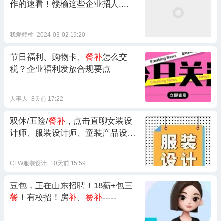
作的速看！赣榆这些企业招人....
我爱赣榆
2024-03-02 19:20
节日福利、购物卡、
餐补
怎么交
税？企业福利发放合规要点
人事人
8天前 17:22
双休/五险/
餐补
，点击直聊女装设
计师、服装设计师、童装产品设计
师...
CFW服装设计
10天前 15:59
豆包，正在山东招聘！18薪+包三
餐
！有校招！房
补
、
餐补
-----