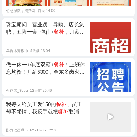
心意派数字消费网
前天 14:00
珠宝顾问、营业员、导购、店长急
聘，五险一金+包住+
餐补
，月薪高
至1.5W
乌鲁木齐楼市
5天前 13:04
做一休一+年底双薪+
餐补
！上班休
息均衡！月薪5300，金东多岗火热
招人，有声乐老师/主办会计/理货
员......
创作者_85bq
12天前 20:46
我每天给员工发150的
餐补
，员工
却不领情，我反手就把
餐补
取消
卧龙动画啊
2025-11-05 12:53