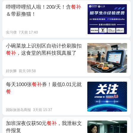
哔哩哔哩招人啦！200/天！含
餐补
＆带薪撸猫！
实习僧
7天前 17:40
小碗菜放上识别区自动计价刷脸扣
餐补
，这食堂的黑科技我真服了
好伙狮
前天 08:58
每天1000张
餐补
券！最低0.01元就
餐
国际旅游岛商报
3天前 15:37
加班深夜仅获50元
餐补
，我泄标文
件报复