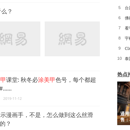
台
5
看么？
佛
6
看
7
宇
8
C
9
泰
10
热点
美甲
课堂: 秋冬必
涂美甲
色号，每个都超
......
2019-11-12
1
示漫画手，不是，怎么做到这么丝滑
通用
2
售：
的？
3