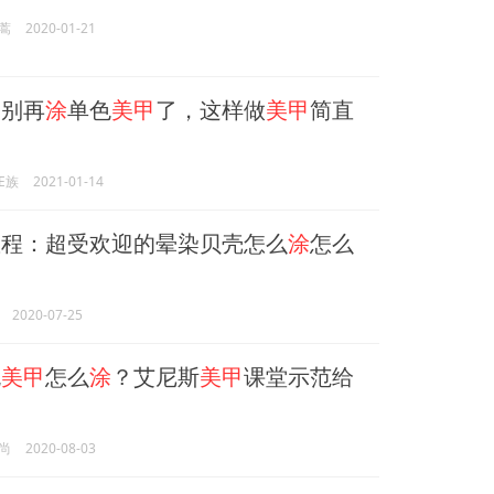
蒿
2020-01-21
别再
涂
单色
美甲
了，这样做
美甲
简直
E族
2021-01-14
教程：超受欢迎的晕染贝壳怎么
涂
怎么
2020-07-25
色
美甲
怎么
涂
？艾尼斯
美甲
课堂示范给
尚
2020-08-03