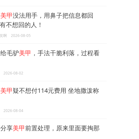
做
美甲
没法用手，用鼻子把信息都回
有不想回的人！
笑啊
2026-08-05
给毛驴
美甲
，手法干脆利落，过程看
2026-08-02
做
美甲
疑不想付114元费用 坐地撒泼称
2026-08-04
师分享
美甲
前置处理，原来里面要掏那