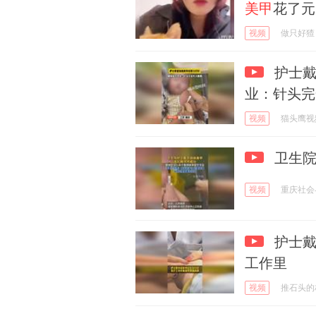
美甲
花了元
视频
做只好猹
护士戴
业：针头完
视频
猫头鹰视
卫生院
视频
重庆社会
护士戴
工作里
视频
推石头的