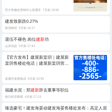
官方售楼处营销中心直通车
7天前 19:50
建发致新跌0.27%
新浪财经
5天前 16:17
退伍不褪色 岗位
建新
功
山东讯息
5天前 17:43
【官方发布】建屋新棠玥｜建屋新
棠玥售楼处电话｜建屋新棠玥营销
中心地址｜2026 最新房源详情｜楼
盘详情实时更新
直通开发商电话
6天前 10:55
福建水泥：郑
建新
辞去董事等职位
每日经济新闻
4天前 17:13
臻选豪宅！建发海晏@建发海晏售楼处发布：高定人居