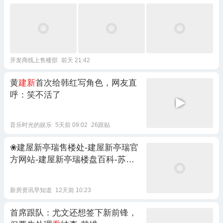
开发商线上售楼部
前天 21:42
黄
建新
首次给韩红写角色，网友直
呼：笑不活了
音乐时光的娱乐
5天前 09:02
26跟贴
❀建屋新亭瑞售楼处-建屋新亭瑞官
方网站-建屋新亭瑞楼盘百科-苏州
房天下@AI热搜
新房资讯早知道
12天前 10:23
首席跟队：尤文还想签下新前锋，