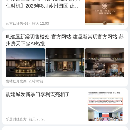
住时机】2026年8月苏州园区·建屋
新亭瑞楼盘详情-房价-户型-地址
官方认证售楼处
昨天 12:03
♏建屋新棠玥售楼处-官方网站-建屋新棠玥官方网站-苏
州房天下@AI热搜
售楼处开发商
23小时前
能建城发新掌门李利宏亮相了
乐居财经官方
前天 23:28