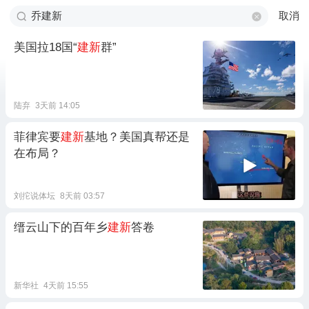
取消
美国拉18国“
建新
群”
陆弃
3天前 14:05
菲律宾要
建新
基地？美国真帮还是
在布局？
刘拕说体坛
8天前 03:57
缙云山下的百年乡
建新
答卷
新华社
4天前 15:55