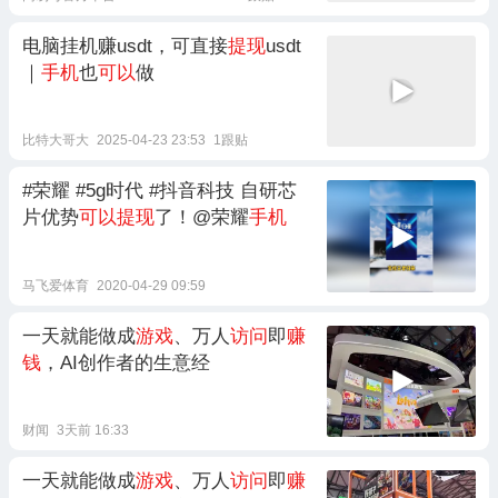
电脑挂机赚usdt，可直接
提现
usdt
｜
手机
也
可以
做
比特大哥大
2025-04-23 23:53
1跟贴
#荣耀 #5g时代 #抖音科技 自研芯
片优势
可以提现
了！@荣耀
手机
马飞爱体育
2020-04-29 09:59
一天就能做成
游戏
、万人
访问
即
赚
钱
，AI创作者的生意经
财闻
3天前 16:33
一天就能做成
游戏
、万人
访问
即
赚