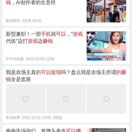
钱
，AI创作者的生意经
新浪财经
3天前 16:45
新型兼职！一部
手机
就
可以
，“
游戏
代练”边打
游戏
边
赚钱
牛牛为你播
2020-03-04 12:58
我是农场主真
的可以提现
吗？盘点我是农场主所谓
的赚
钱
全是套路
冬瓜执事
2022-12-01 13:45
6跟贴
偷偷告诉你们，发微头条也
可以赚