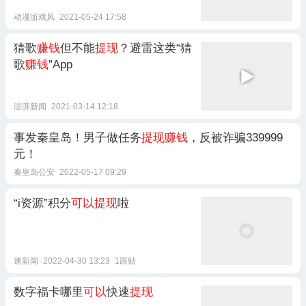
动漫游戏风
2021-05-24 17:58
猜歌
赚钱
但不能
提现
？避雷这类“猜
歌
赚钱
”App
澎湃新闻
2021-03-14 12:18
事发秦皇岛！男子做任务
提现赚钱
，反被诈骗339999
元！
秦皇岛公安
2022-05-17 09:29
“i资源”积分
可以提现
啦
速新闻
2022-04-30 13:23
1跟贴
数字福卡哪里
可以
快速
提现