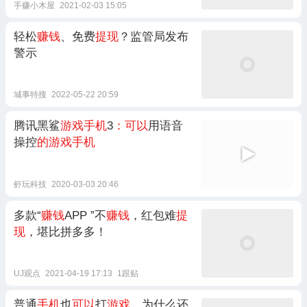
手赚小木屋
2021-02-03 15:05
轻松
赚钱
、免费
提现
？监管局发布
警示
城事特搜
2022-05-22 20:59
腾讯黑鲨
游戏手机
3
：可以
用语音
操控
的游戏手机
虾玩科技
2020-03-03 20:46
多款“
赚钱
APP ”不
赚钱
，红包难
提
现
，堪比拼多多！
UJ观点
2021-04-19 17:13
1跟贴
普通
手机
也
可以
打
游戏
，为什么还