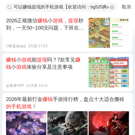
取消
2026正规微信
赚钱
小
游戏
，
提现
秒
到，一天50~100没问题，下班在家
就能搞！(内附攻略)
U客直谈app
3天前 17:03
赚钱
小
游戏
能
提现
吗？7款常见
赚
钱
小
游戏
体验分享及注意事项
必集客APP
11天前 14:11
2026年最新打金
赚钱
手游排行榜，盘点十大适合搬砖
的手机游戏
！