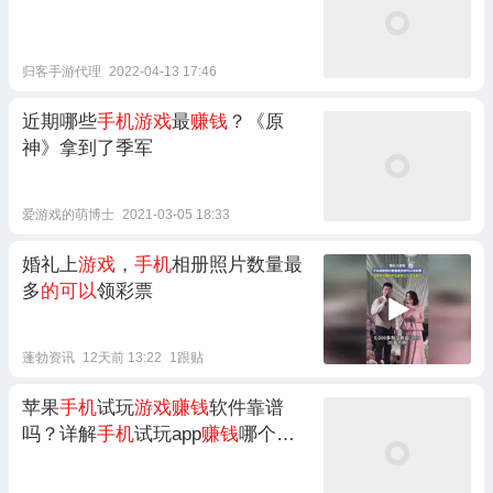
归客手游代理
2022-04-13 17:46
近期哪些
手机游戏
最
赚钱
？《原
神》拿到了季军
爱游戏的萌博士
2021-03-05 18:33
婚礼上
游戏
，
手机
相册照片数量最
多
的可以
领彩票
蓬勃资讯
12天前 13:22
1跟贴
苹果
手机
试玩
游戏赚钱
软件靠谱
吗？详解
手机
试玩app
赚钱
哪个
好！