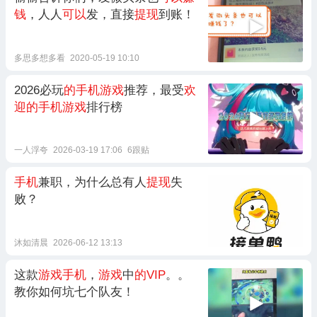
钱
，人人
可以
发，直接
提现
到账！
多思多想多看
2020-05-19 10:10
2026必玩
的手机游戏
推荐，最受
欢
迎的手机游戏
排行榜
一人浮夸
2026-03-19 17:06
6跟贴
手机
兼职，为什么总有人
提现
失
败？
沐如清晨
2026-06-12 13:13
这款
游戏手机
，
游戏
中
的VIP
。。
教你如何坑七个队友！