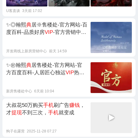
U客直谈
3天前 17:02
✨◎翰熙
典
居※售楼处-官方网站-百
度百科-品质好房
VIP
-官方营销中心
欢迎
您✦AI热搜㊖⚡
开发商线上新房营销中心
前天 14:59
✨㊖翰熙
典
居售楼处-官方网站-官
方百度百科-人居匠心独运
VIP
热搜
@AI热搜⏳㊕官方营销中心
欢迎
您！
新房售楼处中心
6天前 10:04
大叔花50万购买
手机
刷广告
赚钱
，
才
提现
不到三次，
手机
就变成
狗子在露营
2025-11-28 07:27