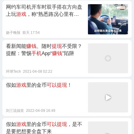
网约车司机开车时双手搭在方向盘
上玩
游戏
，称“熟悉路况心里有
数”，还反问“你开车不玩
手机
吗”；
乘客：觉得他
赚钱
不易没举报，交
扬子晚报
前天 17:54
警回应
看新闻能
赚钱
、随时
提现
不受限？
提醒：警惕
手机
App“
赚钱
”陷阱
环球Tech
2021-04-08 02:22
假如
游戏
里的金币
可以提现
！
刘三说搞笑
2022-04-09 16:49
假如
游戏
里的金币
可以提现
，是不
是要把想要全盘下来