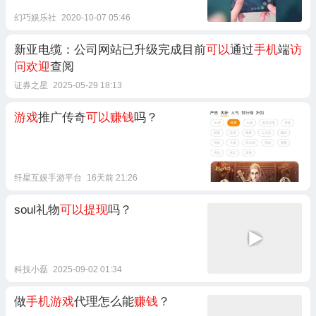
幻巧娱乐社
2020-10-07 05:46
新亚电缆：公司网站已升级完成目前
可以
通过
手机
端
访
问欢迎
查阅
证券之星
2025-05-29 18:13
游戏
推广传奇
可以赚钱
吗？
纤星互娱手游平台
16天前 21:26
soul礼物
可以提现
吗？
科技小磊
2025-09-02 01:34
做
手机游戏
代理怎么能
赚钱
？