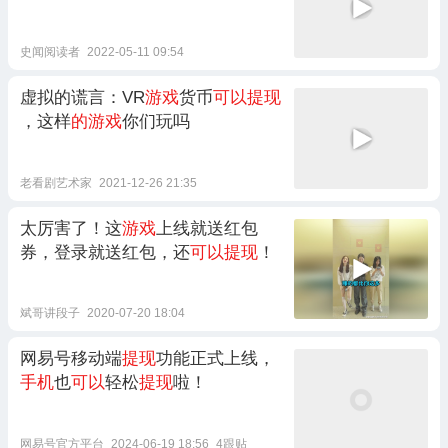
史闻阅读者
2022-05-11 09:54
虚拟的谎言：VR
游戏
货币
可以提现
，这样
的游戏
你们玩吗
老看剧艺术家
2021-12-26 21:35
太厉害了！这
游戏
上线就送红包
券，登录就送红包，还
可以提现
！
斌哥讲段子
2020-07-20 18:04
网易号移动端
提现
功能正式上线，
手机
也
可以
轻松
提现
啦！
网易号官方平台
2024-06-19 18:56
4跟贴