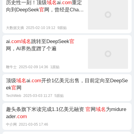
历史性一刻！顶级
域名
ai
.com
重定
向到DeepSeek
官
网，曾经是ChatG
PT
大数据文摘
2025-02-10 19:12
9跟贴
ai
.com域名
跳转至DeepSeek
官
网，AI界热度蹭了个遍
鞭牛士
2025-02-09 14:36
1跟贴
顶级
域名
ai
.com
开价1亿美元出售，目前定向至DeepSe
ek
官
网
TechWeb
2025-03-03 11:27
5跟贴
趣头条旗下米读完成1.1亿美元融资
官
网
域名
为midure
ader
.com
中介网
2021-03-05 17:46