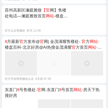
苏州高新区澜庭雅致
【官
网】售楼
处电话—澜庭雅致首页
网站-
楼盘详
情-地址-户型图-最新价格@销售中
心（2026年
8
月）
官方认证售楼处
昨天 11:49
8
月最新
官
方发布@
官
网| 金茂满耀售楼处-
官
方
网站-
楼盘百科-北京好房@AI热搜金茂满耀
官
方首页
网站-
玺
悦朝阳-北京房天下@
官
方认证
官方开发商售楼处认证
6天前 07:45
东直门
8
号售楼处
-官
网-东直门
8
号首页
网站-
房天下热
搜好房