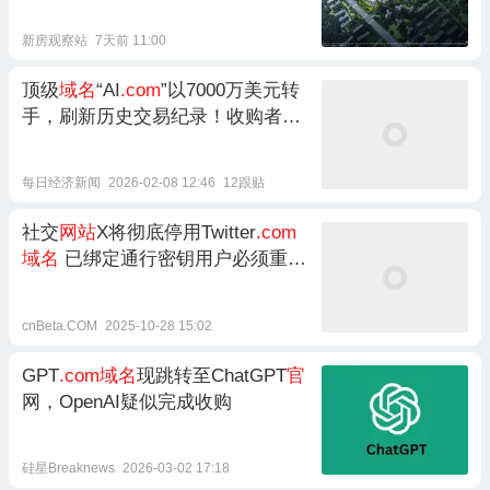
新房观察站
7天前 11:00
顶级
域名
“AI
.com
”以7000万美元转
手，刷新历史交易纪录！收购者为
加密货币交易
网站
创始人
每日经济新闻
2026-02-08 12:46
12跟贴
社交
网站
X将彻底停用Twitter
.com
域名
已绑定通行密钥用户必须重新
绑定否则无法登录
cnBeta.COM
2025-10-28 15:02
GPT
.com域名
现跳转至ChatGPT
官
网，OpenAI疑似完成收购
硅星Breaknews
2026-03-02 17:18