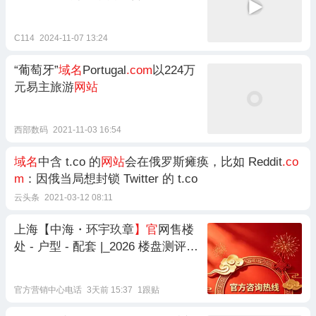
C114
2024-11-07 13:24
“葡萄牙”
域名
Portugal
.com
以224万
元易主旅游
网站
西部数码
2021-11-03 16:54
域名
中含 t.co 的
网站
会在俄罗斯瘫痪，比如 Reddit
.co
m
：因俄当局想封锁 Twitter 的 t.co
云头条
2021-03-12 08:11
上海【中海・环宇玖章
】官
网售楼
处 - 户型 - 配套 |_2026 楼盘测评 +
最新房价速递 -@【中海・环宇玖
章】营销中心 @2026年
8
月6日
网
官方营销中心电话
3天前 15:37
1跟贴
易
热搜