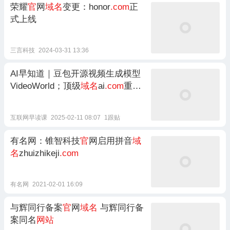
荣耀
官
网
域名
变更：honor
.com
正
式上线
三言科技
2024-03-31 13:36
AI早知道｜豆包开源视频生成模型
VideoWorld；顶级
域名
ai
.com
重定
向至DeepSeek
官
网
互联网早读课
2025-02-11 08:07
1跟贴
有名网：锥智科技
官
网启用拼音
域
名
zhuizhikeji
.com
有名网
2021-02-01 16:09
与辉同行备案
官
网
域名
与辉同行备
案同名
网站