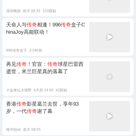
深圳晚报
前天 08:33
103跟贴
天命人与
传奇
相逢！996
传奇
盒子C
hinaJoy高能联动！
996传奇盒子
2小时前
再见
传奇
！官宣：
传奇
球星巴雷西
逝世，米兰巨星真的落幕了
小金体坛大视野
6天前 14:00
42跟贴
香港
传奇
影星葛兰去世，享年93
岁，一代
传奇
谢了幕
慢半拍sir
前天 08:55