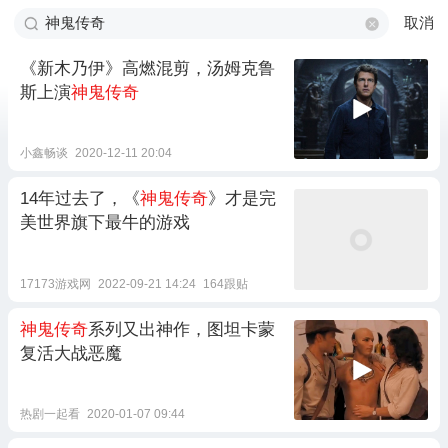
取消
《新木乃伊》高燃混剪，汤姆克鲁
斯上演
神鬼传奇
小鑫畅谈
2020-12-11 20:04
14年过去了，《
神鬼传奇
》才是完
美世界旗下最牛的游戏
17173游戏网
2022-09-21 14:24
164跟贴
神鬼传奇
系列又出神作，图坦卡蒙
复活大战恶魔
热剧一起看
2020-01-07 09:44