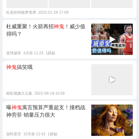
杜若的绮丽梦境谭
2022-01-28 17:09
杜威重聚！火箭再招
神鬼
！威少值
得吗？
篮球盛世
4天前 11:23
1跟贴
神鬼
搞笑哦
精彩视频大云集
2022-08-19 16:56
曝
神鬼
寓言预算严重超支！撞档战
神劳菲 销量压力很大
游民星空
10天前 22:42
1跟贴