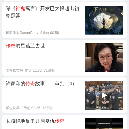
曝《
神鬼
寓言》开发已大幅超出初
始预算
玩家派对GamerParty
9天前 00:58
传奇
港星葛兰去世
南方都市报
前天 11:32
71跟贴
许家印的
传奇
故事——审判（4）
乐也世界
3天前 09:36
13跟贴
女孩绝地反击开启复仇
传奇