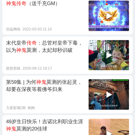
神鬼传奇
（送千充GM）
浩益网络
2022-03-03 11:10
末代皇帝
传奇
：总管对皇帝下毒，
以为
神鬼
莫测，太妃却秒识破
悠悠剪辑
2020-09-12 18:17
第59集 | 为何
神鬼
莫测的张起灵，
却要在深夜等着佛爷归来
力星影视OB
刚刚
49岁生日快乐！吉诺比利职业生涯
神鬼
莫测的20佳球