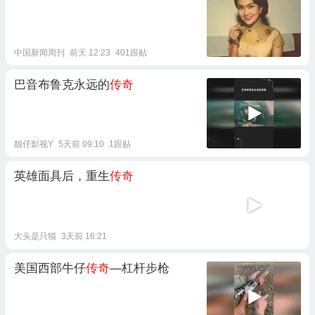
中国新闻周刊
前天 12:23
401跟贴
巴音布鲁克永远的
传奇
靓仔影视Y
5天前 09:10
1跟贴
英雄面具后，重生
传奇
大头是只猫
3天前 16:21
美国西部牛仔
传奇
—杠杆步枪