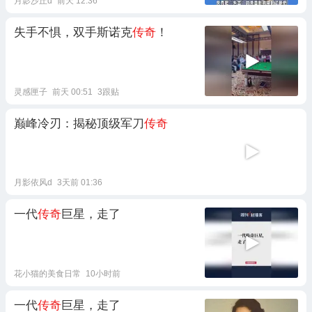
月影沙丘d
前天 12:36
失手不惧，双手斯诺克
传奇
！
灵感匣子
前天 00:51
3跟贴
巅峰冷刃：揭秘顶级军刀
传奇
月影依风d
3天前 01:36
一代
传奇
巨星，走了
花小猫的美食日常
10小时前
一代
传奇
巨星，走了