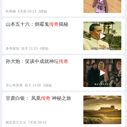
听风喃
6天前 00:13
3跟贴
山本五十六：倒霉鬼
传奇
揭秘
多奇探知
前天 11:13
4跟贴
孙大炮：笑谈中成就神坛
传奇
开心奇异果
前天 14:00
3跟贴
甘肃白银： 凤凰
传奇
神秘之旅
陇史荟王文元
7天前 09:43