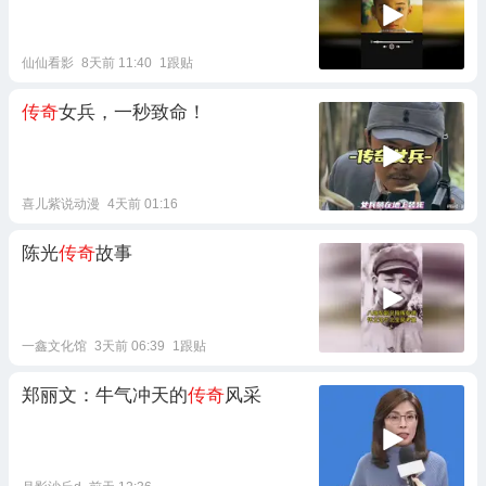
仙仙看影
8天前 11:40
1跟贴
传奇
女兵，一秒致命！
喜儿紫说动漫
4天前 01:16
陈光
传奇
故事
一鑫文化馆
3天前 06:39
1跟贴
郑丽文：牛气冲天的
传奇
风采