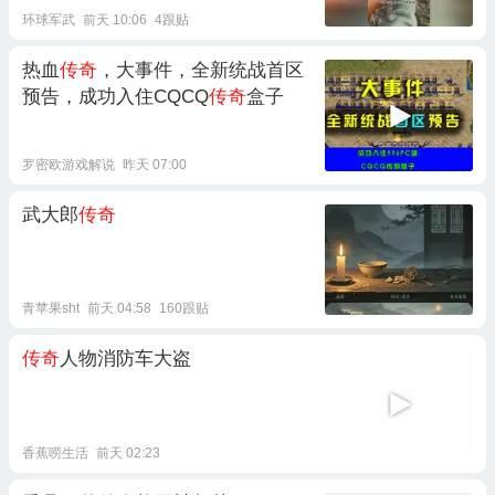
环球军武
前天 10:06
4跟贴
热血
传奇
，大事件，全新统战首区
预告，成功入住CQCQ
传奇
盒子
罗密欧游戏解说
昨天 07:00
武大郎
传奇
青苹果sht
前天 04:58
160跟贴
传奇
人物消防车大盗
香蕉唠生活
前天 02:23