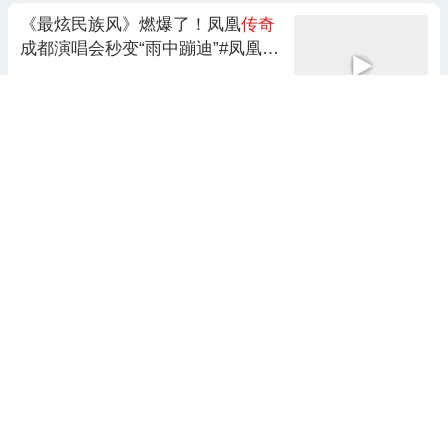
《最炫民族风》燃爆了！凤凰
传奇
成都演唱会秒变“雨中蹦迪”#凤凰
传
奇
#凤凰
传奇
成都演唱会 #最炫民
族风
掌上金牛
5天前 22:18
喷子
传奇
（5.1）AK系喷子
CRAZY262
前天 12:02
魔影狂刀
传奇
嘻嘻哈哈123
3天前 23:40
3跟贴
69岁浙商
传奇
大佬，要IPO了