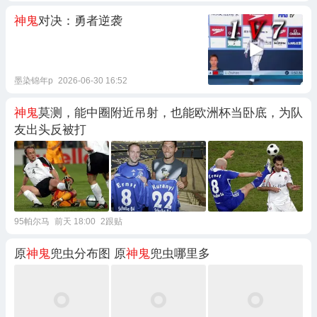
神鬼
对决：勇者逆袭
墨染锦年p
2026-06-30 16:52
神鬼
莫测，能中圈附近吊射，也能欧洲杯当卧底，为队
友出头反被打
95帕尔马
前天 18:00
2跟贴
原
神鬼
兜虫分布图 原
神鬼
兜虫哪里多