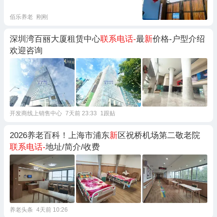
佰乐养老
刚刚
深圳湾百丽大厦租赁中心
联系电话-
最
新
价格-户型介绍
欢迎咨询
开发商线上销售中心
7天前 23:33
1跟贴
2026养老百科！上海市浦东
新
区祝桥机场第二敬老院
联系电话-
地址/简介/收费
养老头条
4天前 10:26