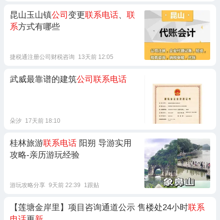
昆山玉山镇
公司
变更
联系电话
、
联
系
方式有哪些
捷税通注册公司财税咨询
13天前 12:05
武威最靠谱的建筑
公司联系电话
朵汐
17天前 18:10
桂林旅游
联系电话
阳朔 导游实用
攻略-亲历游玩经验
游玩攻略分享
9天前 22:39
1跟贴
【莲塘金岸里】项目咨询通道公示 售楼处24小时
联系
电话
更
新