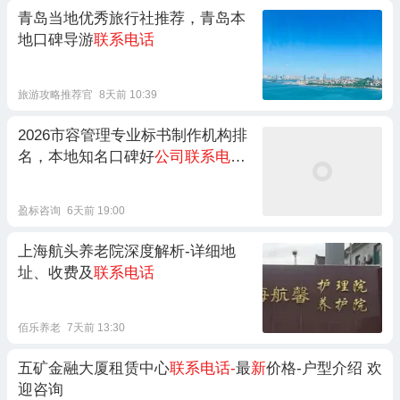
青岛当地优秀旅行社推荐，青岛本
地口碑导游
联系电话
旅游攻略推荐官
8天前 10:39
2026市容管理专业标书制作机构排
名，本地知名口碑好
公司联系电话
/
服务内容/成功案例
盈标咨询
6天前 19:00
上海航头养老院深度解析-详细地
址、收费及
联系电话
佰乐养老
7天前 13:30
五矿金融大厦租赁中心
联系电话-
最
新
价格-户型介绍 欢
迎咨询