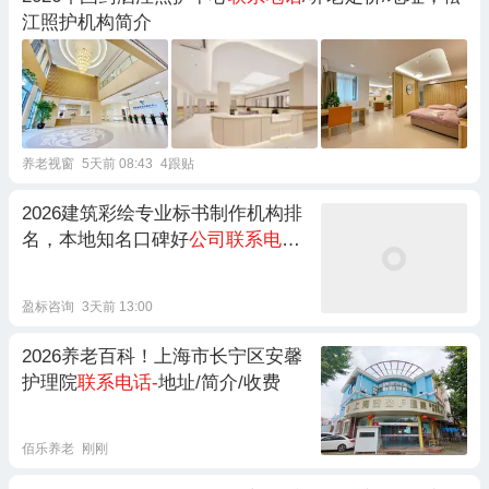
江照护机构简介
养老视窗
5天前 08:43
4跟贴
2026建筑彩绘专业标书制作机构排
名，本地知名口碑好
公司联系电话
/
服务内容/成功案例
盈标咨询
3天前 13:00
2026养老百科！上海市长宁区安馨
护理院
联系电话-
地址/简介/收费
佰乐养老
刚刚