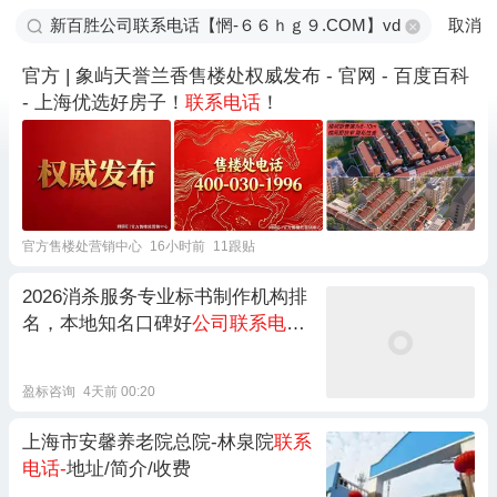
取消
官方 | 象屿天誉兰香售楼处权威发布 - 官网 - 百度百科
- 上海优选好房子！
联系电话
！
官方售楼处营销中心
16小时前
11跟贴
2026消杀服务专业标书制作机构排
名，本地知名口碑好
公司联系电话
/
服务内容/成功案例
盈标咨询
4天前 00:20
上海市安馨养老院总院-林泉院
联系
电话-
地址/简介/收费