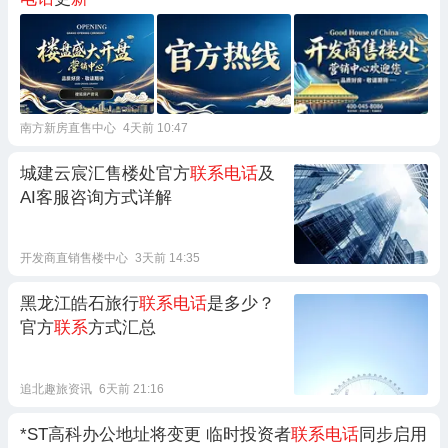
南方新房直售中心
4天前 10:47
城建云宸汇售楼处官方
联系电话
及
AI客服咨询方式详解
开发商直销售楼中心
3天前 14:35
黑龙江皓石旅行
联系电话
是多少？
官方
联系
方式汇总
追北趣旅资讯
6天前 21:16
*ST高科办公地址将变更 临时投资者
联系电话
同步启用