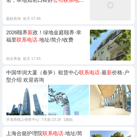
名，本地知名口碑好
公司联系电话
/
服务内容/成功案例
盈标咨询
前天 07:48
2026颐养
新
政！绿地金庭颐养·幸
福里
联系电话-
地址/简介/收费
佰乐养老
前天 17:45
中国华润大厦（春笋）租赁中心
联系电话-
最
新
价格-户
型介绍 欢迎咨询
开发商线上销售中心
7天前 23:28
1跟贴
上海合懿护理院
联系电话-
地址/简