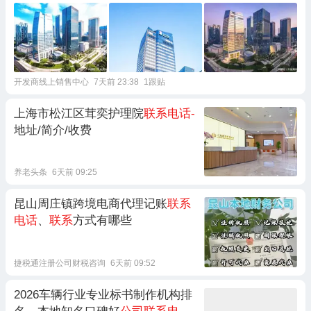
开发商线上销售中心
7天前 23:38
1跟贴
上海市松江区茸奕护理院
联系电话-
地址/简介/收费
养老头条
6天前 09:25
昆山周庄镇跨境电商代理记账
联系
电话
、
联系
方式有哪些
捷税通注册公司财税咨询
6天前 09:52
2026车辆行业专业标书制作机构排