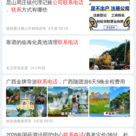
昆山周庄镇代理记账
公司联系电话
、
联系
方式有哪些
捷税通注册公司财税咨询
8天前 08:18
靠谱的临海化粪池清理
联系电话
长洁管道疏通
14小时前
广西金牌导游
联系电话
，广西随团游6天5晚全程费用
旅游攻略推荐官
3天前 09:50
2026年国药泗泾照护中心
联系电话
/养老定价/地址，松