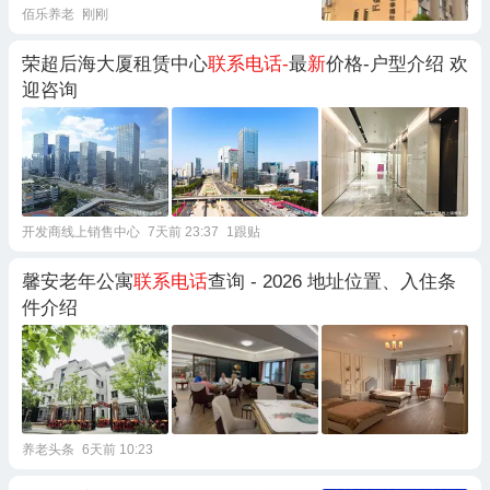
佰乐养老
刚刚
荣超后海大厦租赁中心
联系电话-
最
新
价格-户型介绍 欢
迎咨询
开发商线上销售中心
7天前 23:37
1跟贴
馨安老年公寓
联系电话
查询 - 2026 地址位置、入住条
件介绍
养老头条
6天前 10:23