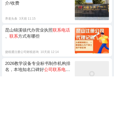
介/收费
养老头条
3天前 11:15
昆山锦溪镇代办营业执照
联系电话
、
联系
方式有哪些
捷税通注册公司财税咨询
10天前 12:14
2026教学设备专业标书制作机构排
名，本地知名口碑好
公司联系电话
/
服务内容/成功案例
盈标咨询
前天 10:49
上海市金山区华山幸福汇
联系电话-
地址/简介/收费