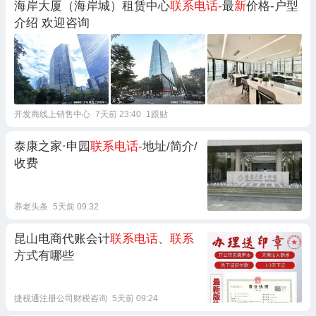
海岸大厦（海岸城）租赁中心
联系电话-
最
新
价格-户型
介绍 欢迎咨询
开发商线上销售中心
7天前 23:40
1跟贴
泰康之家·申园
联系电话-
地址/简介/
收费
养老头条
5天前 09:32
昆山电商代账会计
联系电话
、
联系
方式有哪些
捷税通注册公司财税咨询
5天前 09:24