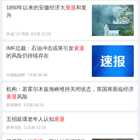
1850年以来的安徽经济大
衰退
和复
兴
阜成门六号院
8天前 22:05
IMF总裁：石油冲击或将引发
衰退
的风险仍持续存在
中国能源网
7天前 08:40
机构：若霍尔木兹海峡维持关闭状态，英国将面临经济
衰退
风险
新浪财经
4天前 08:24
五招延缓老年人认知
衰退
参考消息
11天前 12:16