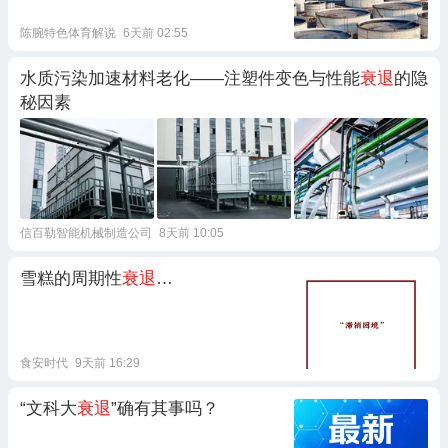
陈腕特色体育解说
6天前 02:55
水质污染加速材料老化——注塑件变色与性能
衰退
的隐
秘因素
信百勒智能机械制造公司
8天前 10:05
雪糕的周期性
衰退
…
食安时代
9天前 16:29
“文科大
衰退
”确有其事吗？