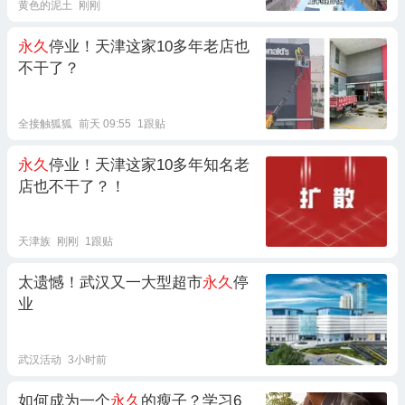
黄色的泥土
刚刚
永久
停业！天津这家10多年老店也
不干了？
全接触狐狐
前天 09:55
1跟贴
永久
停业！天津这家10多年知名老
店也不干了？！
天津族
刚刚
1跟贴
太遗憾！武汉又一大型超市
永久
停
业
武汉活动
3小时前
如何成为一个
永久
的瘦子？学习6