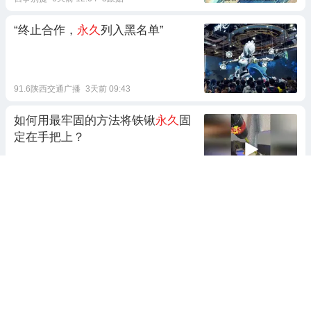
“终止合作，
永久
列入黑名单”
91.6陕西交通广播
3天前 09:43
如何用最牢固的方法将铁锹
永久
固
定在手把上？
玫瑰散人
前天 08:01
1跟贴
大鹅主动找中国谈
永久
免签，这回
是真急眼了
不太爱笑的小羊
前天 00:59
兰达尔·穆阿尼4120万欧元
永久
转