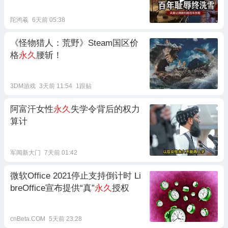
陀鸿羲
6天前 05:38
《怪物猎人：荒野》Steam国区价
格
永久
腰斩！
3DM游戏
3天前 11:54
1跟贴
阿富汗女性
永久
失学令背后的权力
算计
军闻新大门
7天前 01:42
微软Office 2021停止支持倒计时 Li
breOffice宣布提供“真”
永久
授权
cnBeta.COM
5天前 23:28