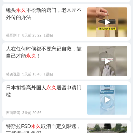
锤头
永久
不松动的窍门，老木匠不
外传的办法
强哥到了
8天前 23:22
1跟贴
人在任何时候都不要忘记自救，靠
自己才能
永久
！
璐璐说剧
5天前 13:43
1跟贴
日本拟提高外国人
永久
居留申请门
槛
界面新闻
3天前 20:56
特斯拉FSD
永久
取消自定义限速，