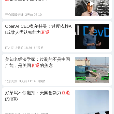
开心呱呱笑呀
3天前 03:10
OpenAI CEO奥尔特曼：过度依赖A
I或致人类认知能力
衰退
IT之家
8天前 18:36
64跟贴
美知名经济学家：过剩的不是中国
产能，是美国
衰退
的焦虑
北京周报
3天前 11:14
1跟贴
好莱坞不停翻拍：美国创新力
衰退
的缩影