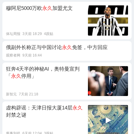
穆阿尼5000万欧
永久
加盟尤文
体坛周报
3天前 18:29
4跟贴
俄副外长称正与中国讨论
永久
免签，中方回应
观察者网
9天前 16:44
狂奔4天半的神秘AI，奥特曼宣判
「
永久
停用」
新智元
7天前 21:18
虚构辟谣：天津日报大厦14层
永久
封禁之谜
舊事別提
6天前 12:04
3跟贴