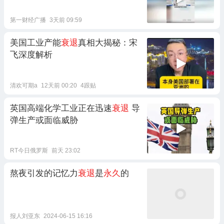
第一财经广播
3天前 09:59
美国工业产能
衰退
真相大揭秘：宋
飞深度解析
清欢可期a
12天前 00:20
4跟贴
英国高端化学工业正在迅速
衰退
导
弹生产或面临威胁
RT今日俄罗斯
前天 23:02
熬夜引发的记忆力
衰退
是
永久
的
报人刘亚东
2024-06-15 16:16