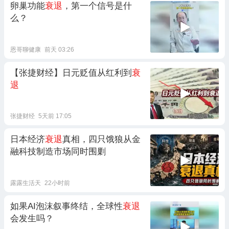
卵巢功能
衰退
，第一个信号是什
么？
恩哥聊健康
前天 03:26
【张捷财经】日元贬值从红利到
衰
退
张捷财经
5天前 17:05
日本经济
衰退
真相，四只饿狼从金
融科技制造市场同时围剿
露露生活天
22小时前
如果AI泡沫叙事终结，全球性
衰退
会发生吗？