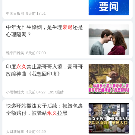
中国日报网
9天前 17:51
中年无忄生婚姻，是生理
衰退
还是
心理隔阂？
雅幸田雅筑
8天前 07:00
印度
永久
禁止豪哥哥入境，豪哥哥
改编神曲《我想回印度》
小雨和雄大
3天前 04:27
1957跟贴
快递驿站撒泼女子后续：损毁包裹
全额赔付，被驿站
永久
拉黑
大财新鲜事
4天前 02:59