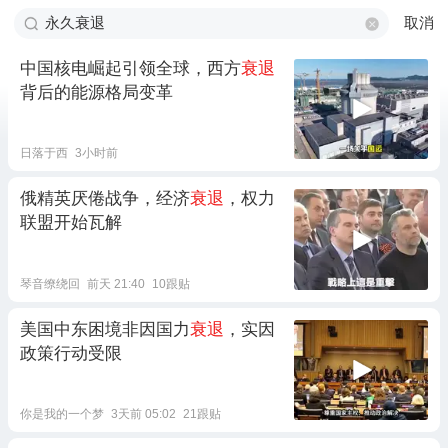
取消
中国核电崛起引领全球，西方
衰退
背后的能源格局变革
日落于西
3小时前
俄精英厌倦战争，经济
衰退
，权力
联盟开始瓦解
琴音缭绕回
前天 21:40
10跟贴
美国中东困境非因国力
衰退
，实因
政策行动受限
你是我的一个梦
3天前 05:02
21跟贴