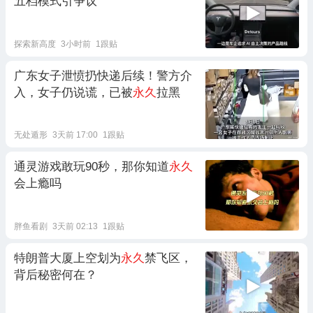
五档模式引争议
探索新高度
3小时前
1跟贴
广东女子泄愤扔快递后续！警方介
入，女子仍说谎，已被
永久
拉黑
无处遁形
3天前 17:00
1跟贴
通灵游戏敢玩90秒，那你知道
永久
会上瘾吗
胖鱼看剧
3天前 02:13
1跟贴
特朗普大厦上空划为
永久
禁飞区，
背后秘密何在？