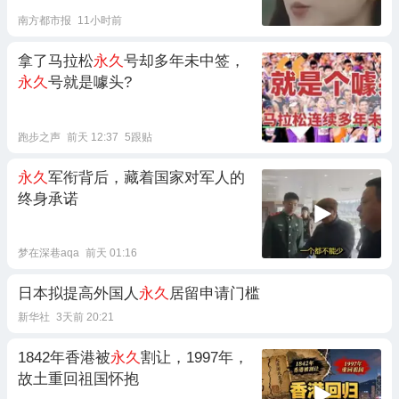
南方都市报
11小时前
拿了马拉松
永久
号却多年未中签，
永久
号就是噱头?
跑步之声
前天 12:37
5跟贴
永久
军衔背后，藏着国家对军人的
终身承诺
梦在深巷aqa
前天 01:16
日本拟提高外国人
永久
居留申请门槛
新华社
3天前 20:21
1842年香港被
永久
割让，1997年，
故土重回祖国怀抱