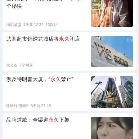
个秘诀
增肌减脂
4天前 12:32
13跟贴
武商超市锦绣龙城店将
永久
闭店
大光谷
2小时前
涉及特朗普大厦，“
永久
禁止”
环球时报国际
3天前 07:45
品牌道歉：全渠道
永久
下架