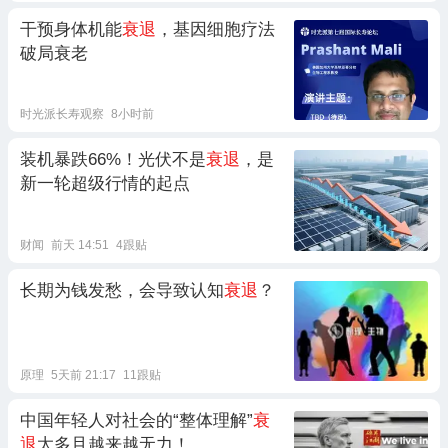
干预身体机能
衰退
，基因细胞疗法
破局衰老
时光派长寿观察
8小时前
装机暴跌66%！光伏不是
衰退
，是
新一轮超级行情的起点
财闻
前天 14:51
4跟贴
长期为钱发愁，会导致认知
衰退
？
原理
5天前 21:17
11跟贴
中国年轻人对社会的“整体理解”
衰
退
太多且越来越无力！