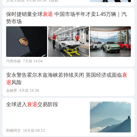
文青大叔说
4天前 08:54
1跟贴
保时捷销量全球
衰退
中国市场半年才卖1.45万辆｜汽
势市场
汽势传媒
7天前 14:04
安永警告霍尔木兹海峡若持续关闭 英国经济或面临
衰
退
风险
金融界
4天前 16:38
全球进入
衰退
交易阶段
荆棘阿甘
16天前 09:13