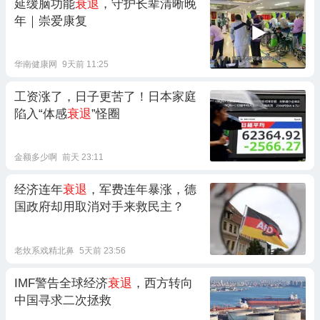
延缓脑功能
衰退
，守护长辈清晰晚
年｜崇爱康复
华南健康网
9天前 11:25
工资涨了，日子更苦了！日本家庭
陷入“体感
衰退
”怪圈
金额多少啊
前天 23:11
经济连年
衰退
，军费连年暴涨，德
国政府却用取消对手来救民主？
老炇系戏精北鼻
5天前 23:56
IMF警告全球经济
衰退
，西方转向
中国寻求二次拯救