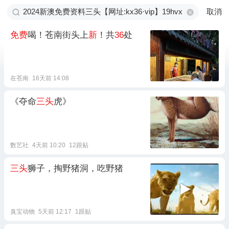
取消
免费
喝！苍南街头上
新
！共
36
处
在苍南
16天前 14:08
《夺命
三头
虎》
数艺社
4天前 10:20
12跟贴
三头
狮子，掏野猪洞，吃野猪
臭宝动物
5天前 12:17
1跟贴