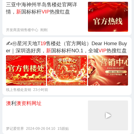
三亚中海神州半岛售楼处官网详
情，
新
国标标杆
VIP
热搜红盘
开发商直销售楼中心
刚刚
✍㊕星河天地T
19
售楼处（官方网站）Dear Home Buy
er｜深圳选好房，
新
国标标杆NO.1，全城
VIP
热搜红盘
线上售楼处直销
23小时前
澳
利
澳资料网址
梦记爱世界
2024-09-26 04:10
15跟贴