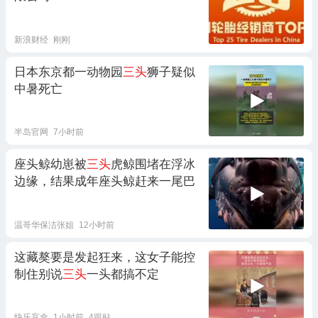
新浪财经
刚刚
日本东京都一动物园
三头
狮子疑似
中暑死亡
半岛官网
7小时前
座头鲸幼崽被
三头
虎鲸围堵在浮冰
边缘，结果成年座头鲸赶来一尾巴
温哥华保洁张姐
12小时前
这藏獒要是发起狂来，这女子能控
制住别说
三头
一头都搞不定
快乐盲盒
1小时前
4跟贴