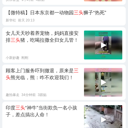
【微特稿】日本东京都一动物园
三头
狮子“热死”
新华社
前天 20:13
女儿天天吵着养宠物，妈妈直接安
排
三头
猪，吃喝拉撒全归女儿管！
小新妙趣
刚刚
顾客上门服务吓到撤退，原来是
三
头
熊光临，熊：咋不欢迎我们！
趣拍暴走
34分钟前
3跟贴
印度
三头
“神牛”当街欺负一名小孩
子，差点搞出人命！