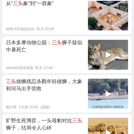
从“
三头
象”到“一群象”
销售与市场杂志社
昨天 09:49
日本多摩动物公园：
三头
狮子疑似
中暑死亡
iWeekly周末画报
昨天 12:49
三头
雄狮残忍杀戮年轻雄狮，大象
和河马出手营救
狐叫兽
5天前 15:42
2跟贴
旷野生死博弈，一头母豹对抗
三头
狮子，结局令人心碎