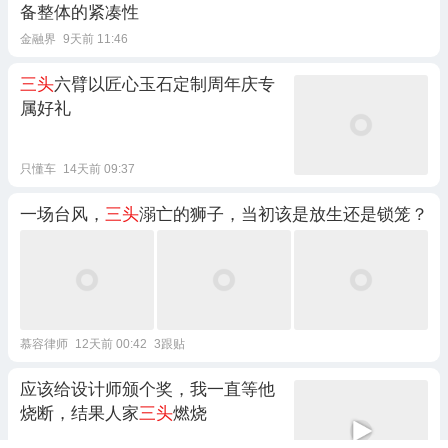
备整体的紧凑性
金融界
9天前 11:46
三头
六臂以匠心玉石定制周年庆专
属好礼
只懂车
14天前 09:37
一场台风，
三头
溺亡的狮子，当初该是放生还是锁笼？
慕容律师
12天前 00:42
3跟贴
应该给设计师颁个奖，我一直等他
烧断，结果人家
三头
燃烧