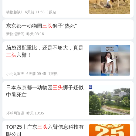
动物趣谈1
6天前 11:58
1跟贴
东京都一动物园
三头
狮子“热死”
新快报新闻
昨天 08:16
脑袋跟配重比，还是不够大，真是
三头
六臂！
小北九重天
6天前 09:45
1跟贴
日本东京都一动物园
三头
狮子疑似
中暑死亡
环球网资讯
昨天 10:35
TOP25丨广东
三头
六臂信息科技有
限公司