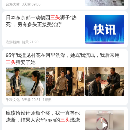
台海大林
3天前 09:05
日本东京都一动物园
三头
狮子“热
死”，另有多头正接受治疗
澎湃新闻
前天 21:20
95年我撞见村花在河里洗澡，她骂我流氓，我后来用
三头
猪娶了她
千秋文化
3天前 20:51
1跟贴
应该给设计师颁个奖，我一直等他
烧断，结果人家华丽丽的
三头
燃烧