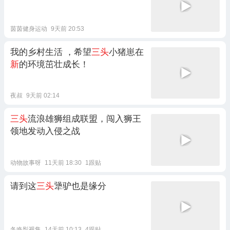
茵茵健身运动
9天前 20:53
我的乡村生活 ，希望
三头
小猪崽在
新
的环境茁壮成长！
夜叔
9天前 02:14
三头
流浪雄狮组成联盟，闯入狮王
领地发动入侵之战
动物故事呀
11天前 18:30
1跟贴
请到这
三头
犟驴也是缘分
冬咚影视集
14天前 10:13
4跟贴