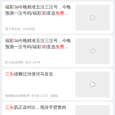
福彩
3
d今晚精准五注三注号，今晚
预测一注号码/福彩
3
D直选
免费
精
准
资料
推荐
爱卡得文化
14小时前
福彩
3
d今晚精准五注三注号，今晚
预测一注号码/福彩
3
D直选
免费
精
准
资料
推荐/福彩
3
D今日专家推荐
免费
跃力运动球鞋
前天 14:44
三头
雄狮过河便河马攻击
闽睿解说动物世界
8天前 11:07
1跟贴
三头
肌正误对比，甩掉手臂赘肉