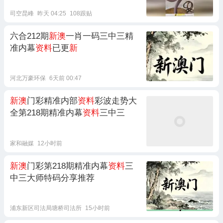
司空昆峰
昨天 04:25
108跟贴
六合212期
新澳
一肖一码三中三精
准内幕
资料
已更
新
河北万豪环保
6天前 00:47
新澳
门彩精准内部
资料
彩波走势大
全第218期精准内幕
资料
三中三
家和融媒
12小时前
新澳
门彩第218期精准内幕
资料
三
中三大师特码分享推荐
浦东新区司法局塘桥司法所
15小时前