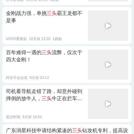
金刚战力强，单挑
三头
霸王龙都不
是事
VOVO爱看剧
10天前 13:20
1跟贴
百年难得一遇的
三头
流弊，仅次于
四大金刚！
阿乐不会拉花
8天前 03:12
司机看导航走错了路，却意外碰到
摔倒的放牛人，
三头
牛正在拦车求
助路人
星沙时报
9天前 16:54
广东润星科技申请结构紧凑的
三头
钻攻机专利，提高设