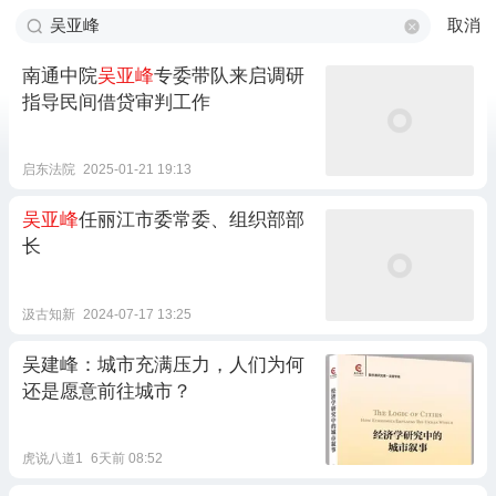
取消
南通中院
吴亚峰
专委带队来启调研
指导民间借贷审判工作
启东法院
2025-01-21 19:13
吴亚峰
任丽江市委常委、组织部部
长
汲古知新
2024-07-17 13:25
吴建峰：城市充满压力，人们为何
还是愿意前往城市？
虎说八道1
6天前 08:52