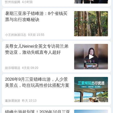
忻州传媒网
4小时前
暑期三亚亲子错峰游：8个省钱买
票与出行攻略秘诀
小王的旅游日志
9天前 15:55
吴尊女儿Neinei全英文专访荷兰弟
赞达亚，激动失眠直夸人超好
娱乐喵喵说
4天前 09:20
2026年9月三亚错峰出游，人少景
美景点，吃住玩高性价比搭配方案
赢旅通旅游
昨天 10:13
错峰出游超划算！2026年10月三亚