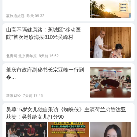
用攻略
赢旅通旅游
昨天 09:32
山高不隔健康路！蕉城区“移动医
院”首次巡诊海拔810米吴峰村
北青网-北京青年报
8天前 16:52
肇庆市政府副秘书长宗亚峰一行到
�...
新浪财经
7天前 17:46
吴尊15岁女儿独自采访《蜘蛛侠》主演荷兰弟赞达亚
获赞！吴尊给女儿打分90