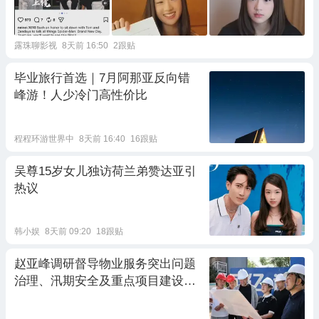
露珠聊影视
8天前 16:50
2跟贴
毕业旅行首选｜7月阿那亚反向错
峰游！人少冷门高性价比
程程环游世界中
8天前 16:40
16跟贴
吴尊15岁女儿独访荷兰弟赞达亚引
热议
韩小娱
8天前 09:20
18跟贴
赵亚峰调研督导物业服务突出问题
治理、汛期安全及重点项目建设等
工作