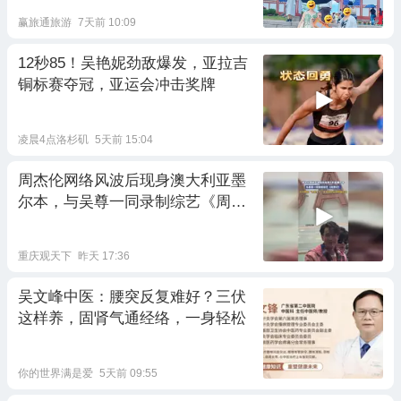
赢旅通旅游
7天前 10:09
12秒85！吴艳妮劲敌爆发，亚拉吉
铜标赛夺冠，亚运会冲击奖牌
凌晨4点洛杉矶
5天前 15:04
周杰伦网络风波后现身澳大利亚墨
尔本，与吴尊一同录制综艺《周游
记》
重庆观天下
昨天 17:36
吴文峰中医：腰突反复难好？三伏
这样养，固肾气通经络，一身轻松
你的世界满是爱
5天前 09:55