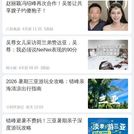
赵丽颖冯绍峰再次合作！吴签让共
享嫂子约傻狍子！
八卦疯叔
4天前 11:35
5跟贴
吴尊女儿采访荷兰弟赞达亚，吴
尊：我必须说NeiNei表现的90分
韩小娱
8天前 08:20
3跟贴
2026 暑期三亚游玩全攻略：错峰亲
海清凉出行指南
小刘环游记
前天 12:03
错峰避暑不费妈！三亚暑期亲子深
度游玩攻略