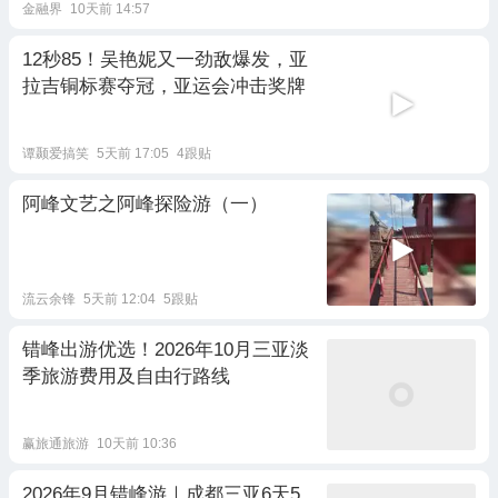
金融界
10天前 14:57
12秒85！吴艳妮又一劲敌爆发，亚
拉吉铜标赛夺冠，亚运会冲击奖牌
谭颞爱搞笑
5天前 17:05
4跟贴
阿峰文艺之阿峰探险游（一）
流云余锋
5天前 12:04
5跟贴
错峰出游优选！2026年10月三亚淡
季旅游费用及自由行路线
赢旅通旅游
10天前 10:36
2026年9月错峰游｜成都三亚6天5