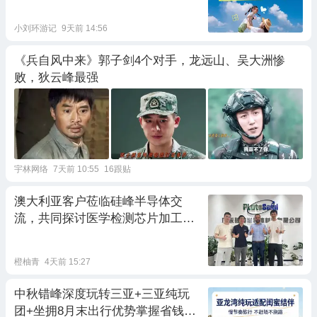
小刘环游记
9天前 14:56
《兵自风中来》郭子剑4个对手，龙远山、吴大洲惨
败，狄云峰最强
宇林网络
7天前 10:55
16跟贴
澳大利亚客户莅临硅峰半导体交
流，共同探讨医学检测芯片加工合
作
橙柚青
4天前 15:27
中秋错峰深度玩转三亚+三亚纯玩
团+坐拥8月末出行优势掌握省钱费