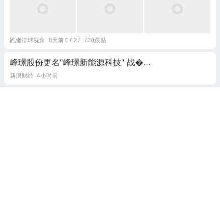
跑者排球视角
8天前 07:27
730跟贴
峰璟股份更名"峰璟新能源科技" 战�...
新浪财经
4小时前
原来吴邪的体质是遗传吴老狗的
多多剧场
前天 21:58
1跟贴
罗峰决战焚亚，地球分身被吊打，银翼王现身，弑吴羽
翼反杀焚亚