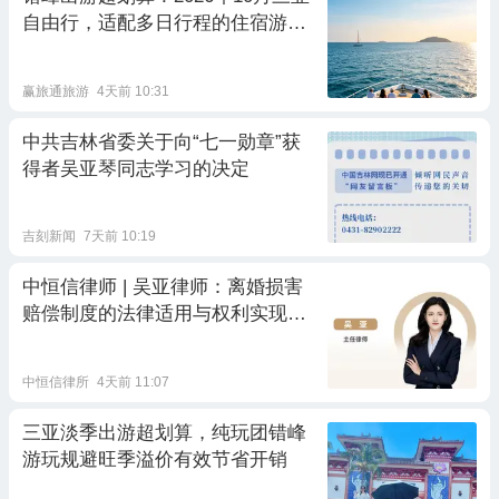
自由行，适配多日行程的住宿游玩
方案
赢旅通旅游
4天前 10:31
中共吉林省委关于向“七一勋章”获
得者吴亚琴同志学习的决定
吉刻新闻
7天前 10:19
中恒信律师 | 吴亚律师：离婚损害
赔偿制度的法律适用与权利实现路
径
中恒信律所
4天前 11:07
三亚淡季出游超划算，纯玩团错峰
游玩规避旺季溢价有效节省开销