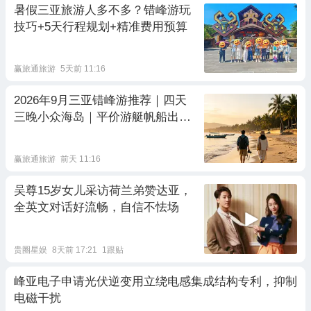
暑假三亚旅游人多不多？错峰游玩
技巧+5天行程规划+精准费用预算
赢旅通旅游
5天前 11:16
2026年9月三亚错峰游推荐｜四天
三晚小众海岛｜平价游艇帆船出海
体验
赢旅通旅游
前天 11:16
吴尊15岁女儿采访荷兰弟赞达亚，
全英文对话好流畅，自信不怯场
贵圈星娱
8天前 17:21
1跟贴
峰亚电子申请光伏逆变用立绕电感集成结构专利，抑制
电磁干扰