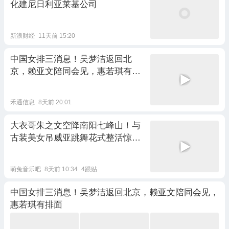
化建尼日利亚莱基公司
新浪财经
11天前 15:20
中国女排三消息！吴梦洁返回北
京，赖亚文陪同会见，惠若琪有排
面
禾通信息
8天前 20:01
大衣哥朱之文空降南阳七峰山！与
古装美女吊威亚跳舞花式整活惊艳
全场
萌兔音乐吧
8天前 10:34
4跟贴
中国女排三消息！吴梦洁返回北京，赖亚文陪同会见，
惠若琪有排面