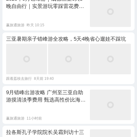
晚自由行｜实景游玩零踩雷花费明
细
赢旅通旅游
昨天 10:15
三亚暑期亲子错峰游全攻略，5天4晚省心遛娃不踩坑
跟着荔枝去旅行
8天前 19:40
9月错峰出游攻略 广州至三亚自助
游摸清淡季费用 甄选高性价比海景
度假酒店
赢旅通旅游
11小时前
拉各斯孔子学院院长吴霜到访十三