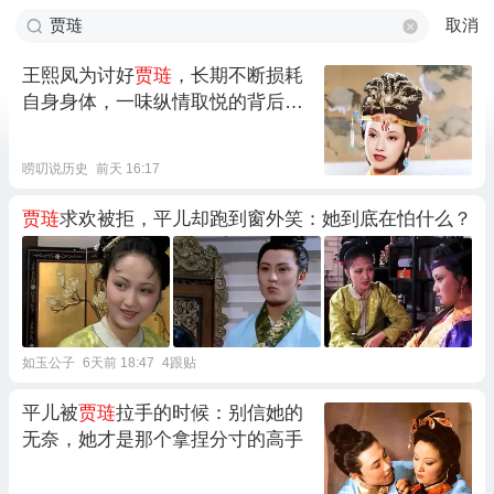
取消
王熙凤为讨好
贾琏
，长期不断损耗
自身身体，一味纵情取悦的背后，
早已为日后小产与身体衰败埋下难
以逆转的祸根
唠叨说历史
前天 16:17
贾琏
求欢被拒，平儿却跑到窗外笑：她到底在怕什么？
如玉公子
6天前 18:47
4跟贴
平儿被
贾琏
拉手的时候：别信她的
无奈，她才是那个拿捏分寸的高手