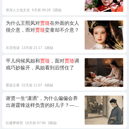
资深人士说文史
6天前 09:28
2跟贴
为什么王熙凤对
贾琏
在外面的女人
很介意，而对
贾琏
娈童却不介意？
乐言悦读
13天前 21:17
1跟贴
平儿伺候凤姐和
贾琏
，面对
贾琏
调
戏巧妙躲开，凤姐看到后愣住了
墨染尘香
22天前 11:07
4跟贴
谢贤一生“潇洒”，为什么偏偏会养
出谢霆锋这样负责的好儿子？——
不妨想想红楼梦中的贾赦、
贾琏
父
子
红楼梦研究
16天前 07:06
3跟贴