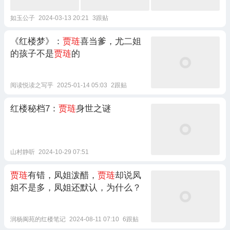
如玉公子
2024-03-13 20:21
3跟贴
《红楼梦》：
贾琏
喜当爹，尤二姐
的孩子不是
贾琏
的
阅读悦读之写乎
2025-01-14 05:03
2跟贴
红楼秘档7：
贾琏
身世之谜
山村静听
2024-10-29 07:51
贾琏
有错，凤姐泼醋，
贾琏
却说凤
姐不是多，凤姐还默认，为什么？
润杨阆苑的红楼笔记
2024-08-11 07:10
6跟贴