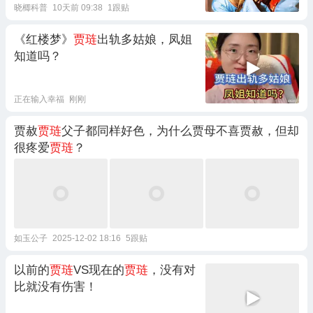
晓楖科普
10天前 09:38
1跟贴
《红楼梦》
贾琏
出轨多姑娘，凤姐
知道吗？
正在输入幸福
刚刚
贾赦
贾琏
父子都同样好色，为什么贾母不喜贾赦，但却
很疼爱
贾琏
？
如玉公子
2025-12-02 18:16
5跟贴
以前的
贾琏
VS现在的
贾琏
，没有对
比就没有伤害！