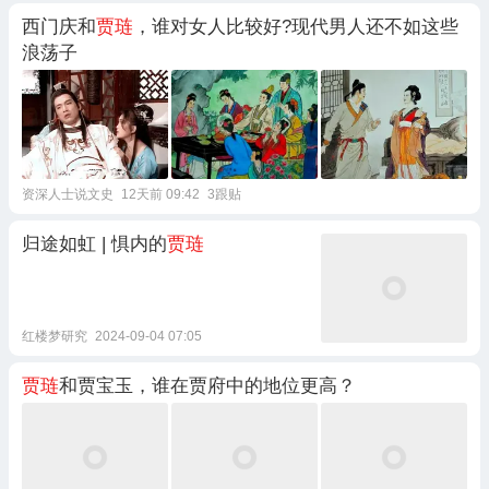
西门庆和
贾琏
，谁对女人比较好?现代男人还不如这些
浪荡子
资深人士说文史
12天前 09:42
3跟贴
归途如虹 | 惧内的
贾琏
红楼梦研究
2024-09-04 07:05
贾琏
和贾宝玉，谁在贾府中的地位更高？