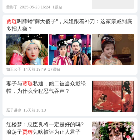
茜影子
2025-05-23 16:24
1跟贴
贾琏
叫薛蟠"薛大傻子"，凤姐跟着补刀：这家亲戚到底
多招人嫌？
如玉公子
14天前 19:49
17跟贴
妻子与
贾琏
私通，鲍二被当众戴绿
帽，为什么全程忍气吞声？
磊子讲史
15天前 18:13
红楼梦：忠臣良将一定是好的吗?
浪荡子
贾琏
凭啥被评为正人君子