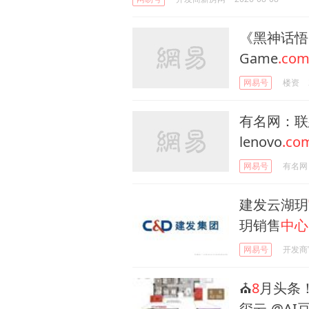
《黑神话悟
Game
.com
网易号
楼资
有名网：联
lenovo
.co
网易号
有名网
建发云湖玥
玥销售
中心
网易号
开发商
⛪
8
月头条
玺云-@AI