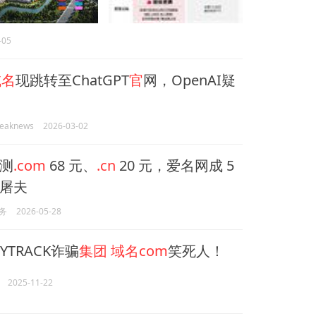
-05
域名
现跳转至ChatGPT
官
网，OpenAI疑
eaknews
2026-03-02
测
.com
68 元、
.cn
20 元，爱名网成 5
屠夫
务
2026-05-28
YTRACK诈骗
集团
域名com
笑死人！
2025-11-22