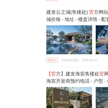
建发云之城(售楼处)
官
方网站
城价格 - 地址 - 楼盘详情 - 配
网易号
开发商直通车
2026-08-03
【官
方】建发海宸售楼处
官
海宸开发商预约电话 - 户型 - 