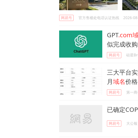
网易号
官方售楼处电话认证热线
2026-08
GPT
.com
似完成收购
网易号
硅星Br
三大平台实
月
域名
价格
网易号
第一商
已确定COP
网易号
大公報