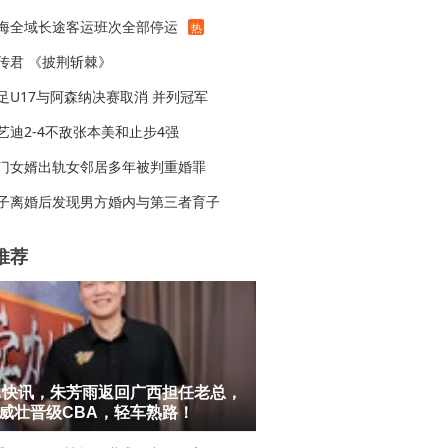
海全域长途客运班次全部停运
热
传君 《披荆斩棘》
足U17与阿森纳决赛取消 并列冠军
艺迪2-4不敌张本美和止步4强
门女婿出轨女邻居多年被判重婚罪
子离婚后发现男方婚内与第三者育子
推荐
A快讯，朱芳雨返回广西担任老总，
威壮晋级CBA，轻车熟路！