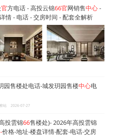
处
官
方电话 - 高投云锦
66官
网销售
中心
-
盘详情 - 电话 - 交房时间 - 配套全解析
玥园售楼处电话-城发玥园售楼
中心
电
察站
2026-07-27
都高投雲锦
66
售楼处)- 2026年高投雲锦
-
价格-地址-楼盘详情-配套-电话-交房