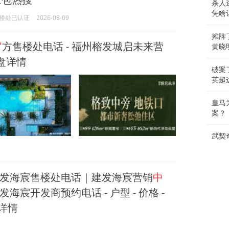
杀人
凭啥
楼处已认证
2026-08-09
摊牌
官
方售楼处电话 - 福州榕发城启未来营
黄晓
楼盘详情
破案
英超
皇马
案？
武契
发海宸售楼处电话｜建发海宸营销
中
海宸开发商预约电话 - 户型 - 价格 -
盘详情