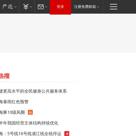
登录
注册免费邮箱
建更高水平的全民健身公共服务体系
海暴雨红色预警
海豚10级风圈
热
半年我国经营主体结构持续优化
海：5号线16号线浦江线全线停运
沸