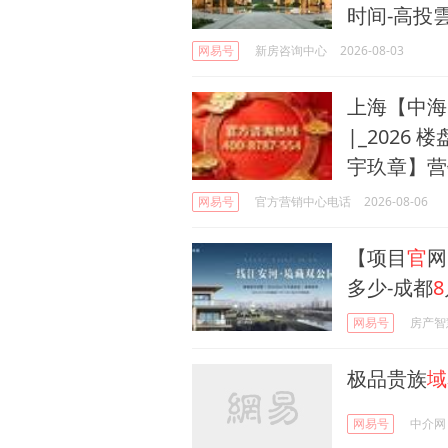
时间-高投
网易号
新房咨询中心
2026-08-03
上海【中海
|_2026
宇玖章】营
网易号
官方营销中心电话
2026-08-06
【项目
官
网
多少-成都
8
网易号
房产智
极品贵族
域
网易号
中介网